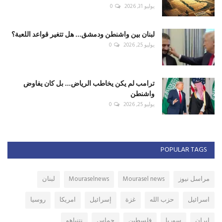
يوليو 31, 2026
0
لبنان بين واشنطن ودمشق... هل تتغير قواعد اللعبة؟
يوليو 25, 2026
0
ترامب لم يكن يخاطب الرياض... بل كان يفاوض
واشنطن
يوليو 25, 2026
0
POPULAR TAGS
مراسل نيوز
Mourasel news
Mouraselnews
لبنان
اسرائيل
حزب الله
غزة
إسرائيل
امريكا
روسيا
ايران
سوريا
فلسطين
حماس
نتنياهو