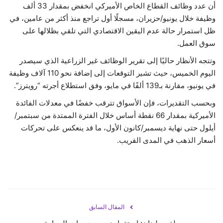
أن عدد وظائف القطاع الخاص الأميركي انخفض بمقدار 33 ألف
وظيفة خلال يونيو/حزيران، مسجلًا أول تراجع منذ أكثر من عامين، في
ظل استمرار حالة عدم اليقين الاقتصادي التي تلقي بظلالها على
سوق العمل.
وتتجه الأنظار حاليًا إلى تقرير الوظائف غير الزراعية الذي سيصدر
اليوم الخميس، حيث تشير التوقعات إلى إضافة نحو 110 آلاف وظيفة
في يونيو، مقارنة بـ139 ألفًا في مايو، وفق استطلاع أجرته “رويترز”.
وبحسب التقديرات، فإن الأسواق تترقب خفضًا في معدلات الفائدة
الأميركية بمقدار 66 نقطة أساس خلال الفترة الممتدة من سبتمبر/
أيلول حتى نهاية ديسمبر/كانون الأول، ما قد ينعكس على تحركات
أسعار الذهب في المدى القريب.
المقال السابق