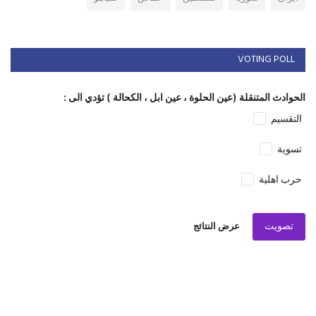
VOTING POLL
الحوادث المتنقلة (عين الحلوة ، عين ابل ، الكحالة ) تؤدي الى :
التقسيم
تسوية
حرب اهلية
تصويت
عرض النتائج