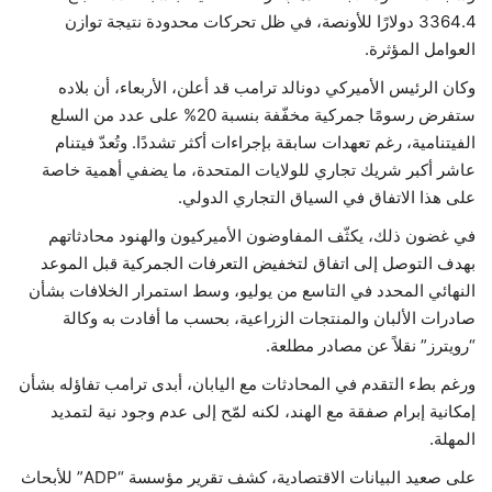
3364.4 دولارًا للأونصة، في ظل تحركات محدودة نتيجة توازن
العوامل المؤثرة.
وكان الرئيس الأميركي دونالد ترامب قد أعلن، الأربعاء، أن بلاده
ستفرض رسومًا جمركية مخفّفة بنسبة 20% على عدد من السلع
الفيتنامية، رغم تعهدات سابقة بإجراءات أكثر تشددًا. وتُعدّ فيتنام
عاشر أكبر شريك تجاري للولايات المتحدة، ما يضفي أهمية خاصة
على هذا الاتفاق في السياق التجاري الدولي.
في غضون ذلك، يكثّف المفاوضون الأميركيون والهنود محادثاتهم
بهدف التوصل إلى اتفاق لتخفيض التعرفات الجمركية قبل الموعد
النهائي المحدد في التاسع من يوليو، وسط استمرار الخلافات بشأن
صادرات الألبان والمنتجات الزراعية، بحسب ما أفادت به وكالة
“رويترز” نقلاً عن مصادر مطلعة.
ورغم بطء التقدم في المحادثات مع اليابان، أبدى ترامب تفاؤله بشأن
إمكانية إبرام صفقة مع الهند، لكنه لمّح إلى عدم وجود نية لتمديد
المهلة.
على صعيد البيانات الاقتصادية، كشف تقرير مؤسسة “ADP” للأبحاث