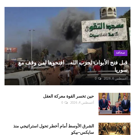
صحافة
قبل فتح الأبواب لحزب الله... افتحوها لمن وقف مع
سوريا
أغسطس 6, 2026
0
حين تخسر القوة معركة العقل
أغسطس 4, 2026
0
الشرق الأوسط أمام أخطر تحول استراتيجي منذ
سايكس–بيكو