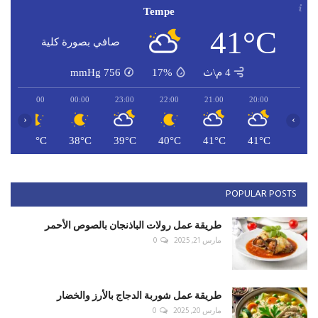
Tempe
41°C
صافي بصورة كلية
4 م\ث
17%
756
mmHg
01:00
00:00
23:00
22:00
21:00
20:00
‹
›
C
37°C
38°C
39°C
40°C
41°C
41°C
POPULAR POSTS
طريقة عمل رولات الباذنجان بالصوص الأحمر
مارس 21, 2025
0
طريقة عمل شوربة الدجاج بالأرز والخضار
مارس 20, 2025
0