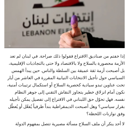
حياة
إذا خفتم من صناديق الاقتراع فقولوا ذلك صراحة. في لبنان لم تعد
الأزمة محصورة بالسلاح ولا بالاقتصاد ولا حتى بالتجاذبات الإقليمية،
بل أصبحت أزمة ثقة عميقة بين السلطة والناس. حين يبدأ الهمس
السياسي حول تأجيل الانتخابات النيابية المقررة في العاشر من أيار
تحت عناوين تبدو سيادية كحصرية السلاح أو استكمال ترتيبات أمنية،
نكون أمام انزلاق خطير يتجاوز النقاش التقني إلى جوهر النظام
نفسه. فهل تحوّل حق اللبناني في الاقتراع إلى تفصيل يمكن تأجيله
بقرار سياسي؟ وهل أصبحت الديمقراطية بنداً ظرفياً يُفعّل أو يُعطّل
وفق توازنات اللحظة؟
لا أحد ينكر أن ملف السلاح مسألة مصيرية تتصل بمفهوم الدولة