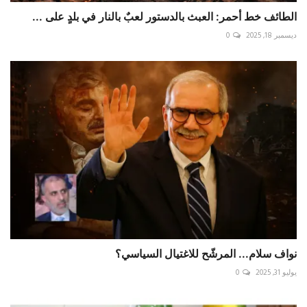
الطائف خط أحمر: العبث بالدستور لعبٌ بالنار في بلدٍ على ...
ديسمبر 18, 2025
0
نواف سلام... المرشّح للاغتيال السياسي؟
يوليو 31, 2025
0