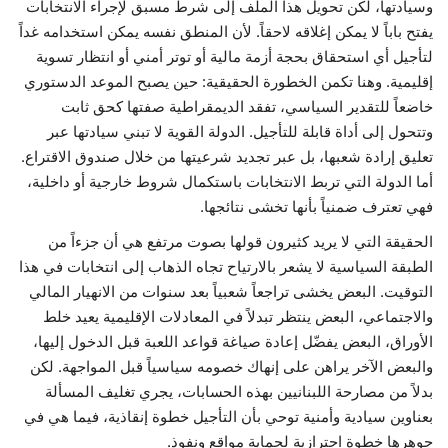
وسيادتها، لكن تحويل هذا الملف إلى شرط مسبق لإجراء الانتخابات
يفتح باباً لا يمكن إغلاقه لاحقاً. لأن المنطق نفسه يمكن استخدامه غداً
لتأجيل أي استحقاق بحجة أزمة مالية أو توتر أمني أو انتظار تسوية
إقليمية. وهنا تكمن الخطورة الحقيقية: حين يصبح الموعد الدستوري
خاضعاً للتقدير السياسي، تفقد الديمقراطية صفتها كحق ثابت
وتتحول إلى أداة قابلة للتأجيل. الدولة القوية لا تبني سيادتها عبر
تعليق إرادة شعبها، بل عبر تجديد شرعيتها من خلال صندوق الاقتراع.
أما الدولة التي تربط الانتخابات باستكمال شروط خارجية أو داخلية،
فهي تعترف ضمنياً بأنها تخشى نتائجها.
الحقيقة التي لا يريد كثيرون قولها بصوت مرتفع هي أن جزءاً من
الطبقة السياسية لا يشعر بالارتياح تجاه الذهاب إلى انتخابات في هذا
التوقيت. البعض يخشى تراجعاً شعبياً بعد سنوات من الانهيار المالي
والاجتماعي، البعض ينتظر تبدلاً في المعادلات الإقليمية يعيد خلط
الأوراق، البعض يفضّل إعادة صياغة قواعد اللعبة قبل الدخول إليها،
والبعض الآخر يراهن على إنهاك خصومه سياسياً قبل المواجهة. لكن
بدلاً من مصارحة اللبنانيين بهذه الحسابات، يجري تغليف المسألة
بعناوين سيادية وأمنية توحي بأن التأجيل خطوة إنقاذية، فيما هي في
جوهرها خطوة احترازية لحماية مواقع ونفوذ.