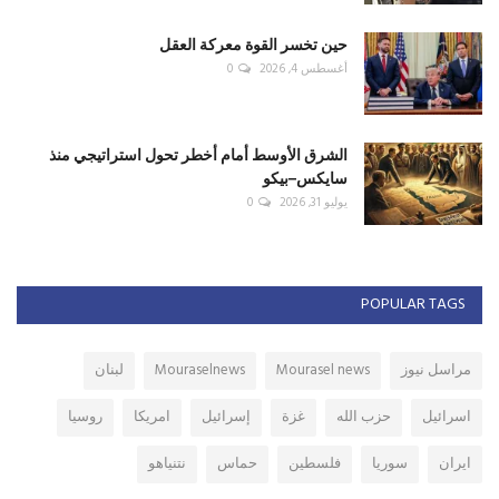
حين تخسر القوة معركة العقل
أغسطس 4, 2026
0
الشرق الأوسط أمام أخطر تحول استراتيجي منذ
سايكس–بيكو
يوليو 31, 2026
0
POPULAR TAGS
مراسل نيوز
Mourasel news
Mouraselnews
لبنان
اسرائيل
حزب الله
غزة
إسرائيل
امريكا
روسيا
ايران
سوريا
فلسطين
حماس
نتنياهو