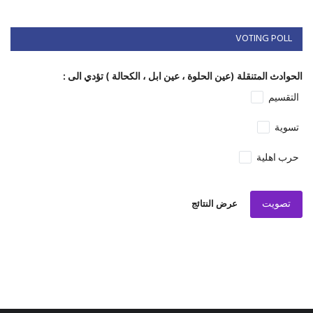
VOTING POLL
الحوادث المتنقلة (عين الحلوة ، عين ابل ، الكحالة ) تؤدي الى :
التقسيم
تسوية
حرب اهلية
تصويت
عرض النتائج