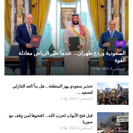
كتّابنا
السعودية وردع طهران... عندما تغيّر الرياض معادلة
القوة
أغسطس 8, 2026
0
تحذير سعودي يهز المنطقة... هل بدأ العد التنازلي
لتصعيد ...
أغسطس 7, 2026
0
قبل فتح الأبواب لحزب الله... افتحوها لمن وقف مع
سوريا
أغسطس 6, 2026
0