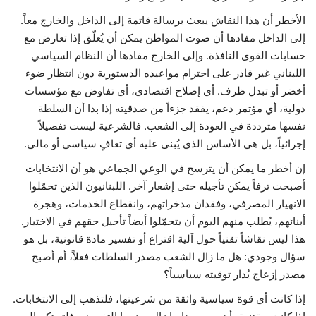
الأخطر أن هذا النقاش يبعث برسالة قاتمة إلى الداخل والخارج معاً.
إلى الداخل مفادها أن صوت المواطن يمكن أن يُعلّق إذا تعارض مع
حسابات القوى النافذة. وإلى الخارج مفادها أن النظام السياسي
اللبناني غير قادر على احترام مواعيده الدستورية دون انتظار ضوء
أخضر أو تبدل ظرف. أي إصلاح اقتصادي، أي تفاوض مع مؤسسات
دولية، أي مؤتمر دعم، يفقد جزءاً من صدقيته إذا بدا أن السلطة
نفسها مترددة في العودة إلى الشعب. فالشرعية ليست تفصيلاً
إجرائياً، بل هي الأساس الذي يُبنى عليه أي تعافٍ سياسي أو مالي.
إن أخطر ما يمكن أن يترسخ في الوعي الجماعي هو أن الانتخابات
أصبحت ترفاً يمكن تأجيله حتى إشعار آخر. اللبنانيون الذين تحمّلوا
الانهيار المصرفي، وفقدان مدخراتهم، وانقطاع الخدمات، وهجرة
أبنائهم، يُطلب منهم اليوم أن يتحمّلوا أيضاً تأجيل حقهم في الاختيار.
هذا ليس نقاشاً تقنياً حول آلية اقتراع أو تفسير مادة قانونية، بل هو
سؤال وجودي: هل ما زال الشعب مصدر السلطات فعلاً، أم أصبح
مصدر إزعاج يُدار توقيته سياسياً؟
إذا كانت أي قوة سياسية واثقة من شرعيتها، فلتذهب إلى الانتخابات.