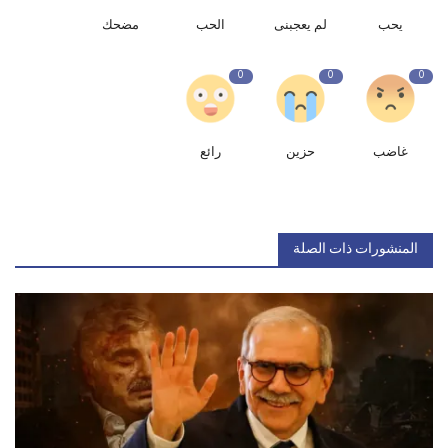
يحب
لم يعجبنى
الحب
مضحك
0
0
0
غاضب
حزين
رائع
المنشورات ذات الصلة