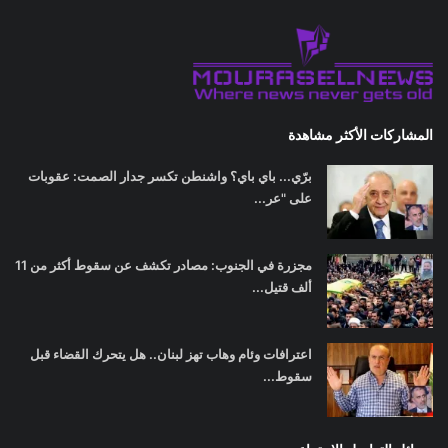
المشاركات الأكثر مشاهدة
برّي... باي باي؟ واشنطن تكسر جدار الصمت: عقوبات
على "عر...
مجزرة في الجنوب: مصادر تكشف عن سقوط أكثر من 11
ألف قتيل...
اعترافات وئام وهاب تهز لبنان.. هل يتحرك القضاء قبل
سقوط...