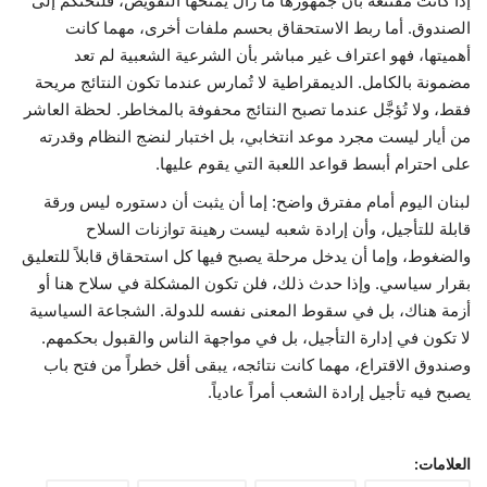
إذا كانت مقتنعة بأن جمهورها ما زال يمنحها التفويض، فلتحتكم إلى
الصندوق. أما ربط الاستحقاق بحسم ملفات أخرى، مهما كانت
أهميتها، فهو اعتراف غير مباشر بأن الشرعية الشعبية لم تعد
مضمونة بالكامل. الديمقراطية لا تُمارس عندما تكون النتائج مريحة
فقط، ولا تُؤجَّل عندما تصبح النتائج محفوفة بالمخاطر. لحظة العاشر
من أيار ليست مجرد موعد انتخابي، بل اختبار لنضج النظام وقدرته
على احترام أبسط قواعد اللعبة التي يقوم عليها.
لبنان اليوم أمام مفترق واضح: إما أن يثبت أن دستوره ليس ورقة
قابلة للتأجيل، وأن إرادة شعبه ليست رهينة توازنات السلاح
والضغوط، وإما أن يدخل مرحلة يصبح فيها كل استحقاق قابلاً للتعليق
بقرار سياسي. وإذا حدث ذلك، فلن تكون المشكلة في سلاح هنا أو
أزمة هناك، بل في سقوط المعنى نفسه للدولة. الشجاعة السياسية
لا تكون في إدارة التأجيل، بل في مواجهة الناس والقبول بحكمهم.
وصندوق الاقتراع، مهما كانت نتائجه، يبقى أقل خطراً من فتح باب
يصبح فيه تأجيل إرادة الشعب أمراً عادياً.
العلامات: