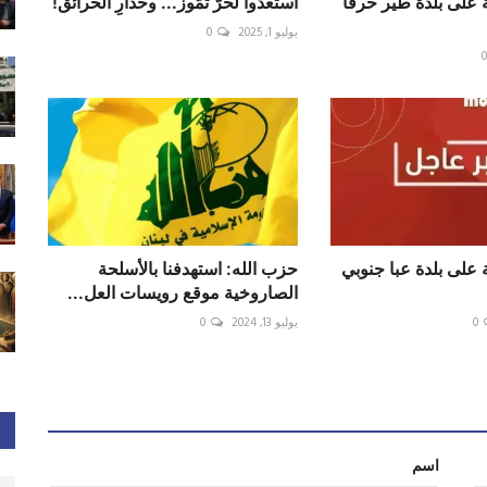
ة على بلدة طير حرفا
استعدّوا لحرّ تمّوز... وحذارِ الحرائق!
يوليو 1, 2025
0
ة على بلدة عبا جنوبي
‏حزب الله: استهدفنا بالأسلحة
الصاروخية موقع رويسات العل...
0
يوليو 13, 2024
0
اسم