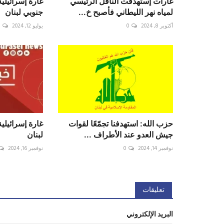
غارات إستهدفت الناقل الرئيسي
غارة إسرائيلي
لمياه نهر الليطاني فأصبح خ...
جنوبي لبنان ⁧‫
أكتوبر 8, 2024
0
يوليو 12, 2024
0
حزب الله: استهدفنا تجمّعًا لقوات
غارة إسرائيلي
جيش العدو عند الأطراف ...
لبنان
نوفمبر 14, 2024
0
نوفمبر 16, 2024
تعليقات
البريد الإلكتروني