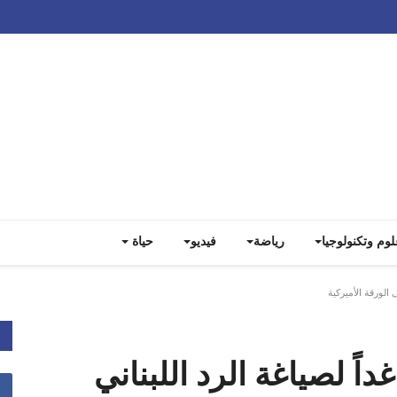
Track all markets on TradingView
لوم وتكنولوجيا
رياضة
فيديو
حياة
 الورقة الأميركية
اً لصياغة الرد اللبناني