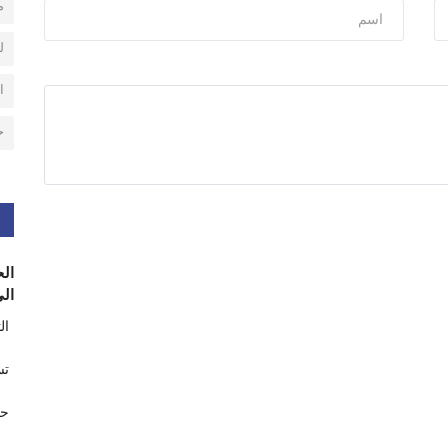
م
ل
ا
ح
الح
الى
ال
تس
حر