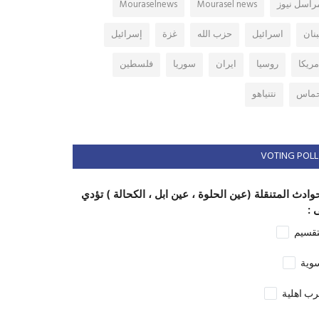
راسل نيوز
Mourasel news
Mouraselnews
بنان
اسرائيل
حزب الله
غزة
إسرائيل
مريكا
روسيا
ايران
سوريا
فلسطين
ماس
نتنياهو
VOTING POLL
وادث المتنقلة (عين الحلوة ، عين ابل ، الكحالة ) تؤدي
 :
تقسيم
وية
ب اهلية