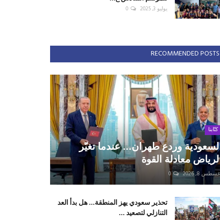
يوليو 3, 2025
0
RECOMMENDED POSTS
كتّابنا
لسعودية وردع طهران... عندما تغيّر
لرياض معادلة القوة
سطس 8, 2026
0
تحذير سعودي يهز المنطقة... هل بدأ العد
التنازلي لتصعيد ...