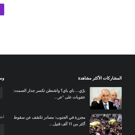
المشاركات الأكثر مشاهدة
وسا
برّي... باي باي؟ واشنطن تكسر جدار الصمت:
عقوبات على "عر...
اشت
مجزرة في الجنوب: مصادر تكشف عن سقوط
أكثر من 11 ألف قتيل...