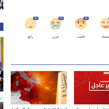
0
0
0
ضحك
غاضب
حزين
رائع
ا
ا
أغ