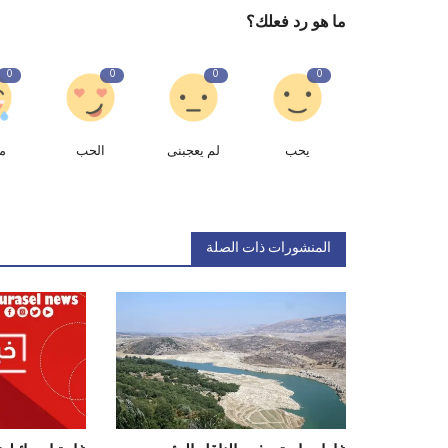
ما هو رد فعلك؟
0
0
0
0
يحب
لم يعجبنى
الحب
م
المنشورات ذات الصلة