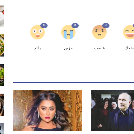
0
0
0
ضحك
غاضب
حزين
رائع