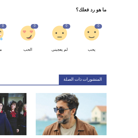
ما هو رد فعلك؟
0
0
0
0
يحب
لم يعجبنى
الحب
م
المنشورات ذات الصلة