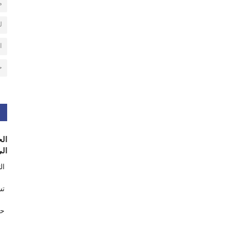
م
ل
ا
ح
الح
الى
ال
تس
حر