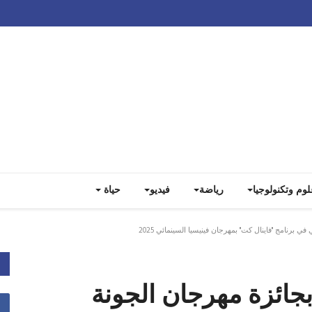
Track all markets on TradingView
لوم وتكنولوجيا
رياضة
فيديو
حياة
 برنامج "فاينال كت" بمهرجان فينيسيا السينمائي 2025
بجائزة مهرجان الجونة