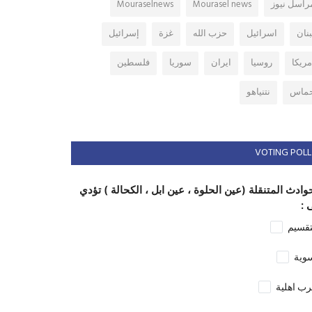
راسل نيوز
Mourasel news
Mouraselnews
بنان
اسرائيل
حزب الله
غزة
إسرائيل
مريكا
روسيا
ايران
سوريا
فلسطين
ماس
نتنياهو
VOTING POLL
وادث المتنقلة (عين الحلوة ، عين ابل ، الكحالة ) تؤدي
 :
تقسيم
وية
ب اهلية