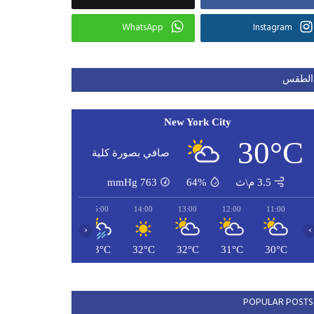
WhatsApp
Instagram
الطقس
New York City
30°C
صافي بصورة كلية
3.5 م\ث
64%
763
mmHg
17:00
16:00
15:00
14:00
13:00
12:00
11:00
‹
›
27°C
33°C
33°C
32°C
32°C
31°C
30°C
POPULAR POSTS