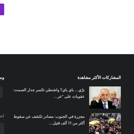
المشاركات الأكثر مشاهدة
وسا
برّي... باي باي؟ واشنطن تكسر جدار الصمت:
عقوبات على "عر...
اشت
مجزرة في الجنوب: مصادر تكشف عن سقوط
أكثر من 11 ألف قتيل...