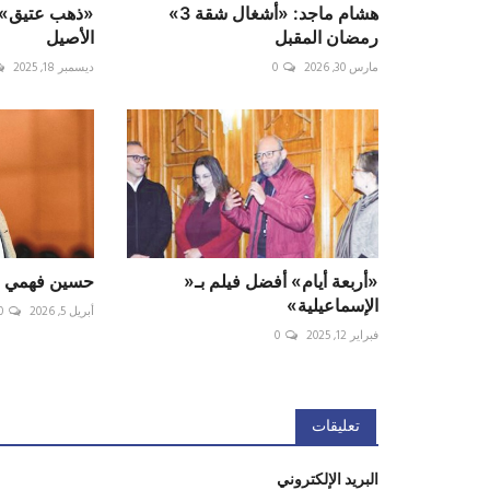
هشام ماجد: «أشغال شقة 3»
«ذهب عتيق» 
رمضان المقبل
الأصيل
مارس 30, 2026
0
ديسمبر 18, 2025
«أربعة أيام» أفضل فيلم بـ«
حسين فهمي بط
الإسماعيلية»
أبريل 5, 2026
0
فبراير 12, 2025
0
تعليقات
البريد الإلكتروني