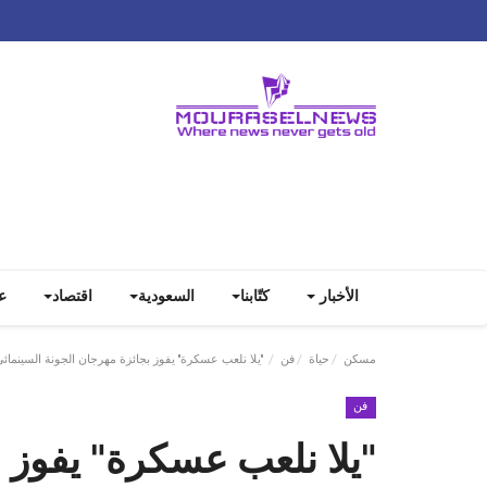
الأخبار
كتّابنا
السعودية
اقتصاد
ع
مسكن
حياة
فن
"يلا نلعب عسكرة" يفوز بجائزة مهرجان الجونة السينمائي في
فن
"يلا نلعب عسكرة" يفوز 