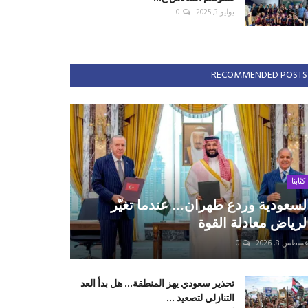
يوليو 3, 2025
0
RECOMMENDED POSTS
كتّابنا
لسعودية وردع طهران... عندما تغيّر
لرياض معادلة القوة
سطس 8, 2026
0
تحذير سعودي يهز المنطقة... هل بدأ العد
التنازلي لتصعيد ...