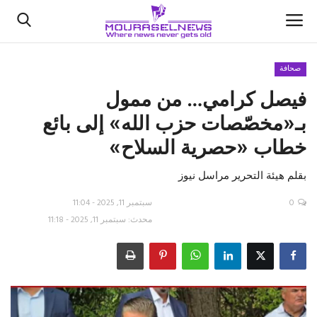
صحافة
فيصل كرامي… من ممول
الأخبار
بـ«مخصّصات حزب الله» إلى بائع
كتّابنا
خطاب «حصرية السلاح»
السعودية
بقلم هيئة التحرير مراسل نيوز
اقتصاد
0
سبتمبر 11, 2025 - 11:04
محدث: سبتمبر 11, 2025 - 11:18
علوم وتكنولوجيا
رياضة
فيديو