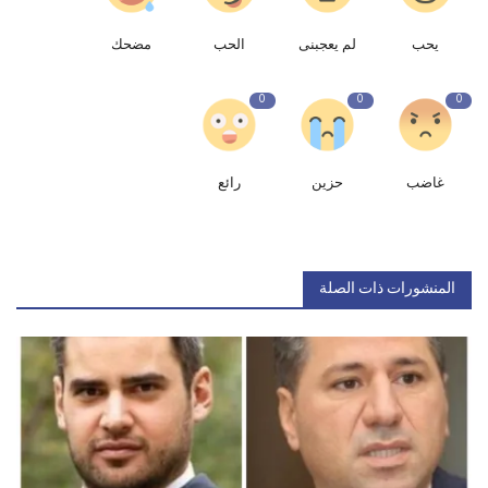
يحب
لم يعجبنى
الحب
مضحك
0
0
0
غاضب
حزين
رائع
المنشورات ذات الصلة