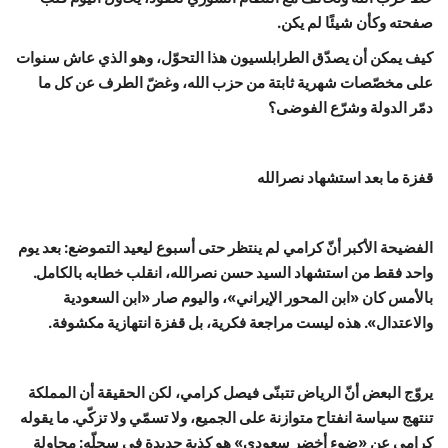
صفحته وكأن شيئًا لم يكن.
كيف يمكن أن يصدّق الطرابلسيون هذا التحوّل، وهو الذي عاش سنوات
على مخصّصات شهرية ثابتة من حزب الله، وغضّ الطرف عن كل ما
دمّر الدولة وشرّع الفوضى؟
قفزة ما بعد استشهاد نصرالله
الفضيحة الأكبر أنّ كرامي لم ينتظر حتى أسبوع ليعيد التموضع: بعد يوم
واحد فقط من استشهاد السيد حسن نصرالله، انقلب خطابه بالكامل.
بالأمس كان «ابن المحور الإيراني»، واليوم صار «ابن السعودية
والاعتدال». هذه ليست مراجعة فكرية، بل قفزة انتهازية مكشوفة.
يروّج البعض أنّ الرياض تتبنّى فيصل كرامي، لكن الحقيقة أن المملكة
تنتهج سياسة انفتاح متوازنة على الجميع، ولا تسمّي ولا تزكّي. ما يقوله
كرامي عن «ضوء أخضر سعودي» هو كذبة جديدة في سجلّه: محاولة