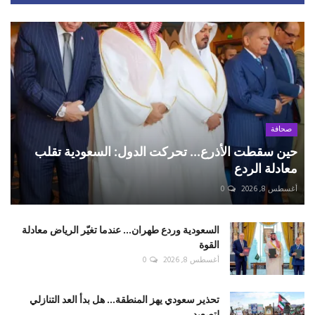
صحافة
حين سقطت الأذرع... تحركت الدول: السعودية تقلب
معادلة الردع
أغسطس 8, 2026
0
السعودية وردع طهران... عندما تغيّر الرياض معادلة
القوة
أغسطس 8, 2026
0
تحذير سعودي يهز المنطقة... هل بدأ العد التنازلي
لتصعيد ...