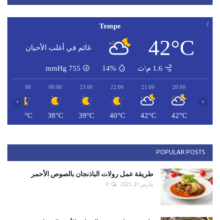
Tempe
42°C
غائم في أغلب الأحيان
1.6 م\ث
14%
755
mmHg
01:00
00:00
23:00
22:00
21:00
20:00
‹
›
C
38°C
38°C
39°C
40°C
42°C
42°C
POPULAR POSTS
طريقة عمل رولات الباذنجان بالصوص الأحمر
مارس 21, 2025
0