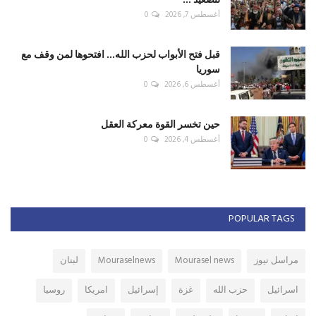
أغسطس 7, 2026
0
قبل فتح الأبواب لحزب الله... افتحوها لمن وقف مع
سوريا
أغسطس 6, 2026
0
حين تخسر القوة معركة العقل
أغسطس 4, 2026
0
POPULAR TAGS
مراسل نيوز
Mourasel news
Mouraselnews
لبنان
اسرائيل
حزب الله
غزة
إسرائيل
امريكا
روسيا