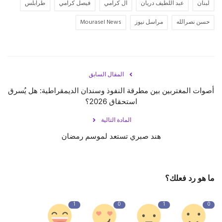
لبنان
عبد اللطيف دريان
آل كرامي
فيصل كرامي
طرابلس
حسن نصرالله
مراسل نيوز
Mourasel News
المقال السابق
أصوات المغتربين بين مطرقة النفوذ وسندان الديمقراطية: هل يُسرق
استحقاق 2026؟
المادة التالية
هند صبري تستعد لموسم رمضان
ما هو رد فعلك؟
1
0
1
0