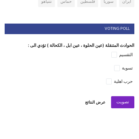
ايران
سوريا
فلسطين
حماس
نتنياهو
VOTING POLL
الحوادث المتنقلة (عين الحلوة ، عين ابل ، الكحالة ) تؤدي الى :
التقسيم
تسوية
حرب اهلية
تصويت
عرض النتائج