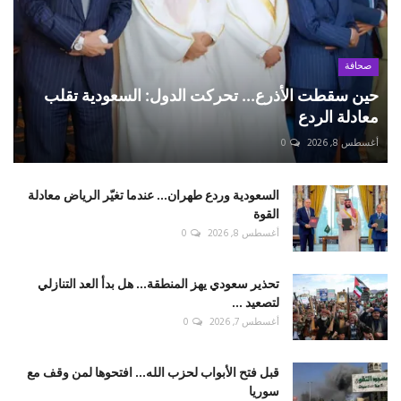
صحافة
حين سقطت الأذرع... تحركت الدول: السعودية تقلب
معادلة الردع
أغسطس 8, 2026
0
السعودية وردع طهران... عندما تغيّر الرياض معادلة
القوة
أغسطس 8, 2026
0
تحذير سعودي يهز المنطقة... هل بدأ العد التنازلي
لتصعيد ...
أغسطس 7, 2026
0
قبل فتح الأبواب لحزب الله... افتحوها لمن وقف مع
سوريا