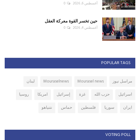
أغسطس 6, 2026
0
حين تخسر القوة معركة العقل
أغسطس 4, 2026
0
POPULAR TAGS
مراسل نيوز
Mourasel news
Mouraselnews
لبنان
اسرائيل
حزب الله
غزة
إسرائيل
امريكا
روسيا
ايران
سوريا
فلسطين
حماس
نتنياهو
VOTING POLL