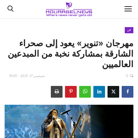
فن
مهرجان «تنوير» يعود إلى صحراء
الأخبار
الشارقة بمشاركة نخبة من المبدعين
كتّابنا
العالميين
السعودية
0
سبتمبر 17, 2025 - 19:00
اقتصاد
علوم وتكنولوجيا
رياضة
فيديو