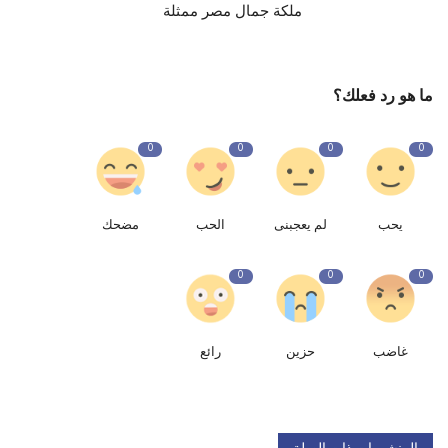
ملكة جمال مصر ممثلة
ما هو رد فعلك؟
0
0
0
0
يحب
لم يعجبنى
الحب
مضحك
0
0
0
غاضب
حزين
رائع