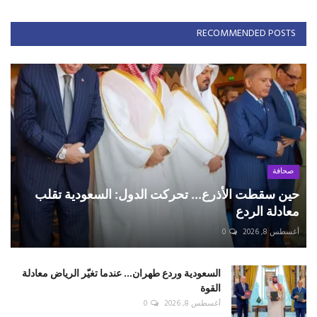
RECOMMENDED POSTS
صحافة
حين سقطت الأذرع... تحركت الدول: السعودية تقلب
معادلة الردع
أغسطس 8, 2026
0
السعودية وردع طهران... عندما تغيّر الرياض معادلة
القوة
أغسطس 8, 2026
0