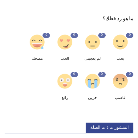
ما هو رد فعلك؟
0
0
0
0
يحب
لم يعجبنى
الحب
مضحك
0
0
0
غاضب
حزين
رائع
المنشورات ذات الصلة