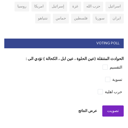
اسرائيل
حزب الله
غزة
إسرائيل
امريكا
روسيا
ايران
سوريا
فلسطين
حماس
نتنياهو
VOTING POLL
الحوادث المتنقلة (عين الحلوة ، عين ابل ، الكحالة ) تؤدي الى :
التقسيم
تسوية
حرب اهلية
تصويت
عرض النتائج