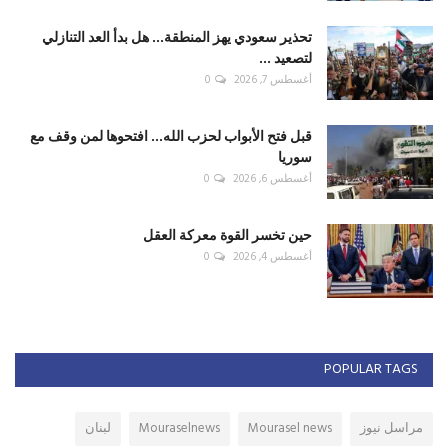
تحذير سعودي يهز المنطقة... هل بدأ العد التنازلي
لتصعيد ...
أغسطس 7, 2026
0
قبل فتح الأبواب لحزب الله... افتحوها لمن وقف مع
سوريا
أغسطس 6, 2026
0
حين تخسر القوة معركة العقل
أغسطس 4, 2026
0
POPULAR TAGS
مراسل نيوز
Mourasel news
Mouraselnews
لبنان