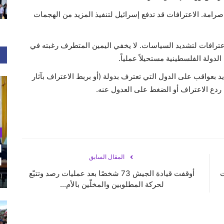
 صرامة. الاعترافات قد تدفع إسرائيل لتنفيذ المزيد من الهجمات
لاعترافات لتشديد السياسات. لا يخفي اليمين المتطرف رغبته في
دولة الفلسطينية مستحيلاً عملياً.
 بعواقب على الدول التي تعترف بدولة (أو بربط الاعتراف بآثار
ل ردع الاعتراف أو الضغط على العدول عنه.
ا
المقال السابق
ا
ت
أوقفت قيادة الجيش 73 شخصًا بعد عمليات رصد وتتبّع
أغ
لحركة المطلوبين والمخلّين بالأم...