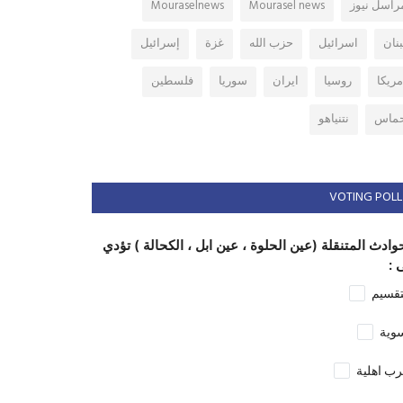
راسل نيوز
Mourasel news
Mouraselnews
بنان
اسرائيل
حزب الله
غزة
إسرائيل
مريكا
روسيا
ايران
سوريا
فلسطين
ماس
نتنياهو
VOTING POLL
وادث المتنقلة (عين الحلوة ، عين ابل ، الكحالة ) تؤدي
 :
تقسيم
وية
ب اهلية