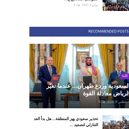
يوليو 3, 2025
0
RECOMMENDED POSTS
كتّابنا
لسعودية وردع طهران... عندما تغيّر
لرياض معادلة القوة
سطس 8, 2026
0
تحذير سعودي يهز المنطقة... هل بدأ العد
التنازلي لتصعيد ...