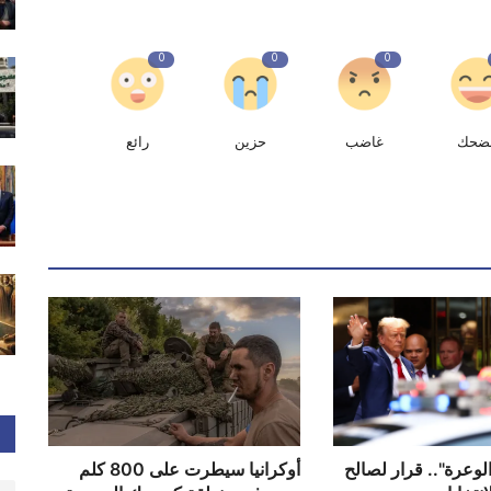
0
0
0
ضحك
غاضب
حزين
رائع
وعرة".. قرار لصالح
أوكرانيا سيطرت على 800 كلم