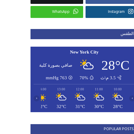
WhatsApp
Instagram
الطقس
New York City
28°C
صافي بصورة كلية
3.5 م\ث
70%
763
mmHg
16:00
15:00
14:00
13:00
12:00
11:00
10:00
‹
›
33°C
33°C
32°C
32°C
31°C
30°C
28°C
POPULAR POSTS