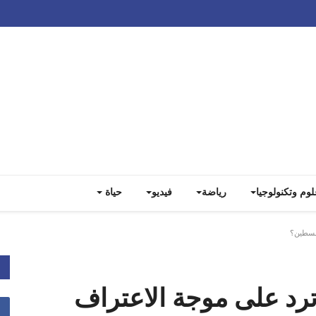
Track all markets on TradingView
لوم وتكنولوجيا
رياضة
فيديو
حياة
فلسطين؟
رد على موجة الاعتراف