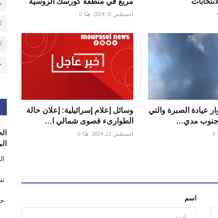
انتخابات
مربع في منطقة كورسك الروسية
م
أغسطس 13, 2024
0
ل
ا
ح
ار عيادة الصبرة والتي
وسائل إعلام إسرائيلية: إعلان حالة
جنوب مدي...
الطوارىء قصوى شمالي ا...
الح
0
أغسطس 22, 2024
0
الى
ال
تس
اسم
حر