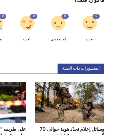
0
0
0
0
يحب
لم يعجبنى
الحب
م
المنشورات ذات الصلة
وسائل إعلام تحدّد هوية حوالى 70
على طريقه "ال