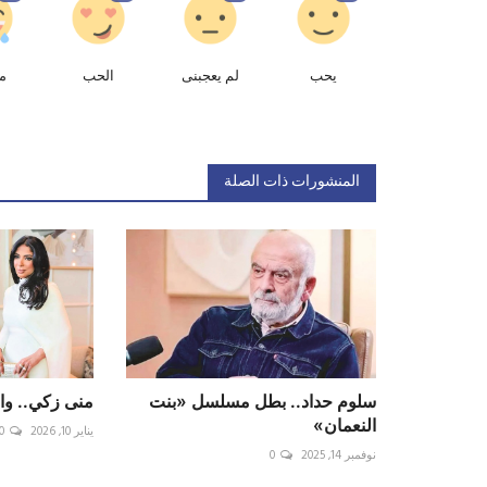
يحب
لم يعجبنى
الحب
م
المنشورات ذات الصلة
سلوم حداد.. بطل مسلسل «بنت
منى زكي.. وا
النعمان»
يناير 10, 2026
0
نوفمبر 14, 2025
0