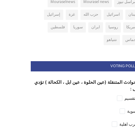
راسل نيوز
Mourasel news
Mouraselnews
بنان
اسرائيل
حزب الله
غزة
إسرائيل
مريكا
روسيا
ايران
سوريا
فلسطين
ماس
نتنياهو
VOTING POLL
وادث المتنقلة (عين الحلوة ، عين ابل ، الكحالة ) تؤدي
 :
تقسيم
وية
ب اهلية