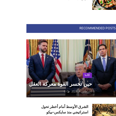
RECOMMENDED POSTS
كتّابنا
حين تخسر القوة معركة العقل
أغسطس 4, 2026
0
الشرق الأوسط أمام أخطر تحول
استراتيجي منذ سايكس–بيكو