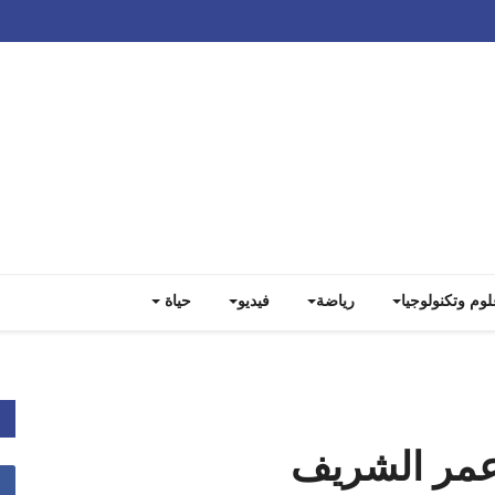
Track all markets on TradingView
لوم وتكنولوجيا
رياضة
فيديو
حياة
عمر الشريف