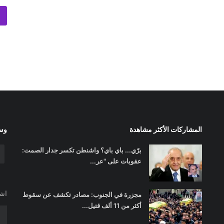
المشاركات الأكثر مشاهدة
وسا
برّي... باي باي؟ واشنطن تكسر جدار الصمت:
عقوبات على "عر...
اشت
مجزرة في الجنوب: مصادر تكشف عن سقوط
أكثر من 11 ألف قتيل...