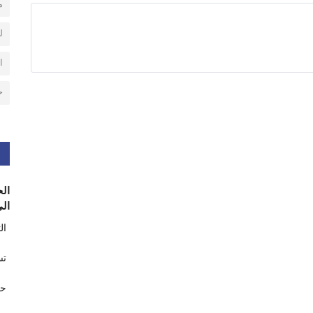
م
ل
ا
ح
الح
الى
ال
تس
حر