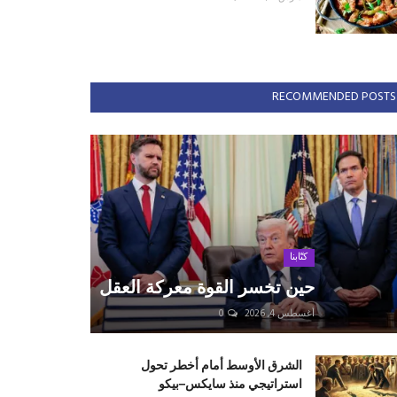
RECOMMENDED POSTS
كتّابنا
حين تخسر القوة معركة العقل
أغسطس 4, 2026
0
الشرق الأوسط أمام أخطر تحول
استراتيجي منذ سايكس–بيكو