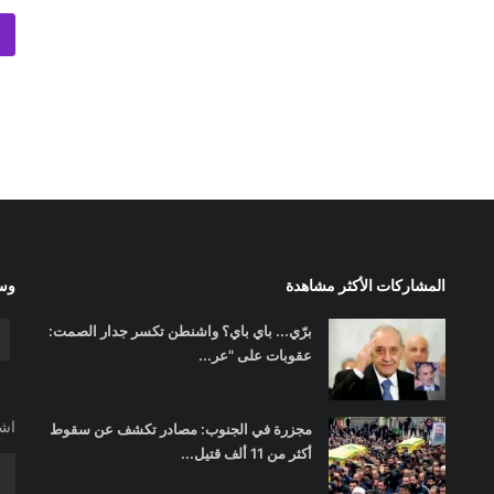
المشاركات الأكثر مشاهدة
وسا
برّي... باي باي؟ واشنطن تكسر جدار الصمت:
عقوبات على "عر...
اشت
مجزرة في الجنوب: مصادر تكشف عن سقوط
أكثر من 11 ألف قتيل...