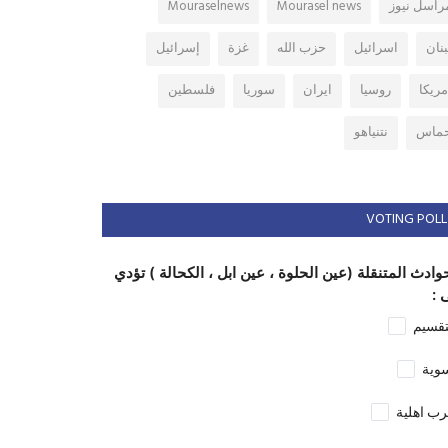
راسل نيوز
Mourasel news
Mouraselnews
بنان
اسرائيل
حزب الله
غزة
إسرائيل
مريكا
روسيا
ايران
سوريا
فلسطين
ماس
نتنياهو
VOTING POLL
وادث المتنقلة (عين الحلوة ، عين ابل ، الكحالة ) تؤدي
 :
تقسيم
وية
ب اهلية