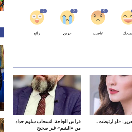
0
0
0
ضحك
غاضب
حزين
رائع
زيز: «لو ارتبطت..
فراس الجاجة: انسحاب سلوم حداد
من «اليتيم» غير صحيح