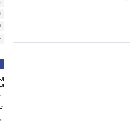
م
ل
ا
ح
الح
الى
ال
تس
حر