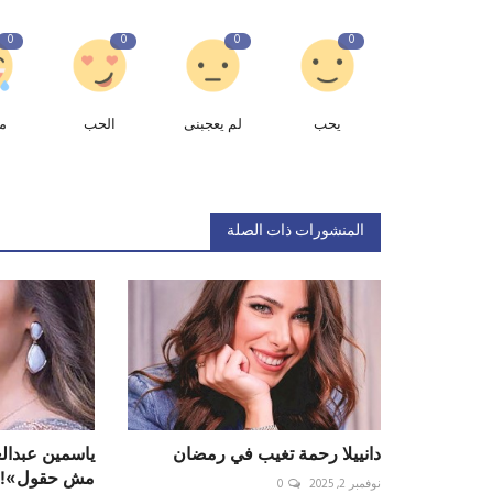
0
0
0
0
يحب
لم يعجبنى
الحب
م
المنشورات ذات الصلة
دانييلا رحمة تغيب في رمضان
ياسمين عبدالع
مش حقول»!
نوفمبر 2, 2025
0