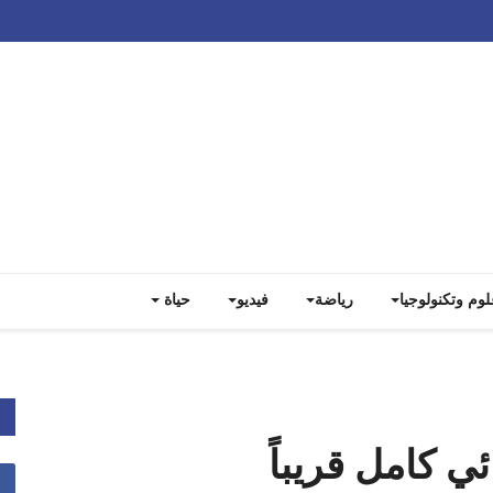
Track all markets on TradingView
لوم وتكنولوجيا
رياضة
فيديو
حياة
ي كامل قريباً