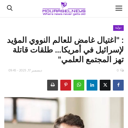
دولية
: "اغتيال غامض للعالم النووي المؤيد
الأخبار
لإسرائيل في أمريكا… طلقات قاتلة
كتّابنا
تهز المجتمع العلمي"
السعودية
0
ديسمبر 17, 2025 - 09:45
اقتصاد
علوم وتكنولوجيا
رياضة
فيديو