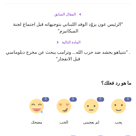
المقال السابق
"الرئيس عون يزوّد الوفد اللبناني بتوجيهاته قبل اجتماع لجنة
الميكانيزم"
المادة التالية
. "نتنياهو يحشد ضد حزب الله… وترامب يبحث عن مخرج دبلوماسي
قبل الانفجار"
ما هو رد فعلك؟
0
0
0
0
يحب
لم يعجبنى
الحب
مضحك