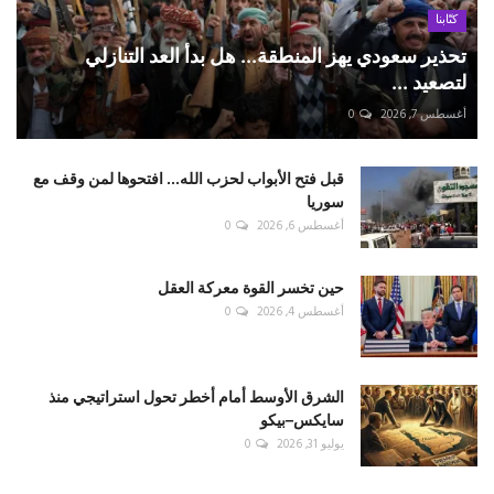
كتّابنا
تحذير سعودي يهز المنطقة... هل بدأ العد التنازلي
لتصعيد ...
أغسطس 7, 2026
0
قبل فتح الأبواب لحزب الله... افتحوها لمن وقف مع
سوريا
أغسطس 6, 2026
0
حين تخسر القوة معركة العقل
أغسطس 4, 2026
0
الشرق الأوسط أمام أخطر تحول استراتيجي منذ
سايكس–بيكو
يوليو 31, 2026
0