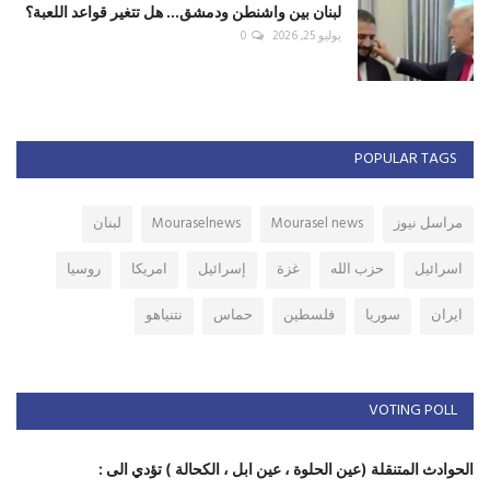
لبنان بين واشنطن ودمشق... هل تتغير قواعد اللعبة؟
يوليو 25, 2026
0
POPULAR TAGS
مراسل نيوز
Mourasel news
Mouraselnews
لبنان
اسرائيل
حزب الله
غزة
إسرائيل
امريكا
روسيا
ايران
سوريا
فلسطين
حماس
نتنياهو
VOTING POLL
الحوادث المتنقلة (عين الحلوة ، عين ابل ، الكحالة ) تؤدي الى :