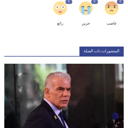
0
0
0
غاضب
حزين
رائع
المنشورات ذات الصلة