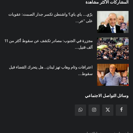
المشاركات الأكثر مشاهدة
برّي... باي باي؟ واشنطن تكسر جدار الصمت: عقوبات
على "عر...
مجزرة في الجنوب: مصادر تكشف عن سقوط أكثر من 11
ألف قتيل...
اعترافات وئام وهاب تهز لبنان.. هل يتحرك القضاء قبل
سقوط...
وسائل التواصل الاجتماعي