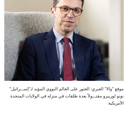
حياة
موقع "والا" العبري: العثور على العالم النووي المؤيد لـ"إسـ.ـرائيل"
نونو لورييرو مقتـ.ـولاً بعدة طلقات في منزله في الولايات المتحدة
الأمريكية