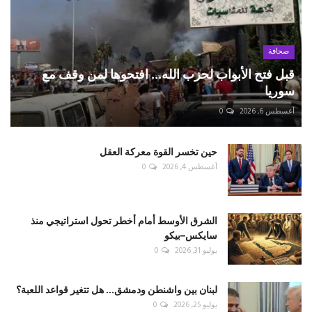
صحافة
قبل فتح الأبواب لحزب الله... افتحوها لمن وقف مع
سوريا
أغسطس 6, 2026
0
حين تخسر القوة معركة العقل
أغسطس 4, 2026
0
الشرق الأوسط أمام أخطر تحول استراتيجي منذ
سايكس–بيكو
يوليو 31, 2026
0
لبنان بين واشنطن ودمشق... هل تتغير قواعد اللعبة؟
يوليو 25, 2026
0