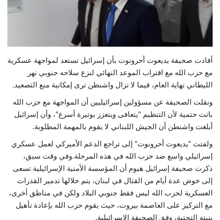
حياة
أفادت صحيفة يديعوت أحرونوت بأن إسرائيل تستعد لمواجهة عسكرية
مع حزب الله مع اقتراب الموعد النهائي لنزع سلاحه جنوبي نهر
الليطاني نهاية العام، فيما لا تزال واشنطن ترى إمكانية منع التصعيد.
ونقلت الصحيفة عن مسؤولين إسرائيليين أن المواجهة مع حزب الله
باتت حتمية لأن التنظيم "يتعافى ويتعزز بوتيرة أسرع"، وأن إسرائيل
أبلغت واشنطن أن الجيش اللبناني لا يقوم بالمهمة المطلوبة.
ولفتت "يديعوت أحرونوت" إلى تراجع الدعم الأميركي لعمل عسكري
إسرائيلي واسع ضد حزب الله في هذه المرحلة.وفي وقت سبق،
ذكرت صحيفة إسرائيل هيوم أن المؤسسة الأمنية الإسرائيلية تسعى
إلى خوض عدة أيام من القتال في لبنان، يتم خلالها تدمير القدرات
العسكرية لحزب الله ليس فقط جنوبي البلاد ولكن في مناطق أخرى،
مع التركيز على العاصمة بيروت، حيث يقوم حزب الله بإعادة تأهيل
بنيته التحتية، وفق الصحيفة الإسرائيلية.