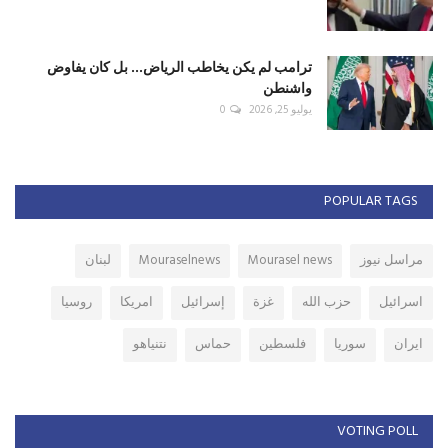
ترامب لم يكن يخاطب الرياض... بل كان يفاوض
واشنطن
يوليو 25, 2026
0
POPULAR TAGS
مراسل نيوز
Mourasel news
Mouraselnews
لبنان
اسرائيل
حزب الله
غزة
إسرائيل
امريكا
روسيا
ايران
سوريا
فلسطين
حماس
نتنياهو
VOTING POLL