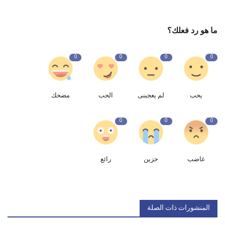
ما هو رد فعلك؟
0
0
0
0
يحب
لم يعجبنى
الحب
مضحك
0
0
0
غاضب
حزين
رائع
المنشورات ذات الصلة