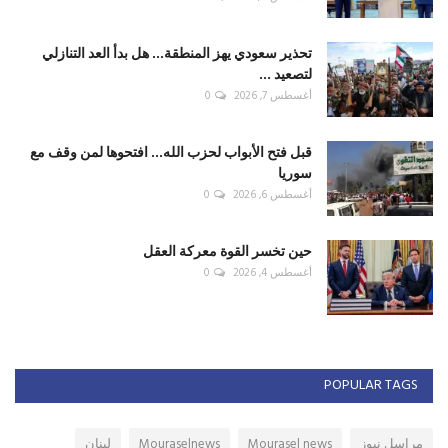
تحذير سعودي يهز المنطقة... هل بدأ العد التنازلي
لتصعيد ...
أغسطس 7, 2026
0
قبل فتح الأبواب لحزب الله... افتحوها لمن وقف مع
سوريا
أغسطس 6, 2026
0
حين تخسر القوة معركة العقل
أغسطس 4, 2026
0
POPULAR TAGS
مراسل نيوز
Mourasel news
Mouraselnews
لبنان