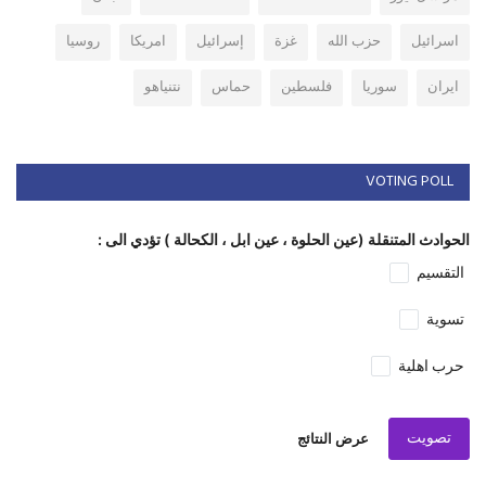
اسرائيل
حزب الله
غزة
إسرائيل
امريكا
روسيا
ايران
سوريا
فلسطين
حماس
نتنياهو
VOTING POLL
الحوادث المتنقلة (عين الحلوة ، عين ابل ، الكحالة ) تؤدي الى :
التقسيم
تسوية
حرب اهلية
تصويت
عرض النتائج