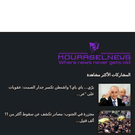
المشاركات الأكثر مشاهدة
برّي... باي باي؟ واشنطن تكسر جدار الصمت: عقوبات
على "عر...
مجزرة في الجنوب: مصادر تكشف عن سقوط أكثر من 11
ألف قتيل...