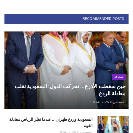
RECOMMENDED POSTS
صحافة
حين سقطت الأذرع... تحركت الدول: السعودية تقلب
معادلة الردع
أغسطس 8, 2026
0
السعودية وردع طهران... عندما تغيّر الرياض معادلة
القوة
أغسطس 8, 2026
0