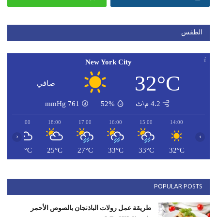
الطقس
New York City
32°C
صافي
4.2 م\ث
52%
761
mmHg
19:00
18:00
17:00
16:00
15:00
14:00
‹
›
C
26°C
25°C
27°C
33°C
33°C
32°C
POPULAR POSTS
طريقة عمل رولات الباذنجان بالصوص الأحمر