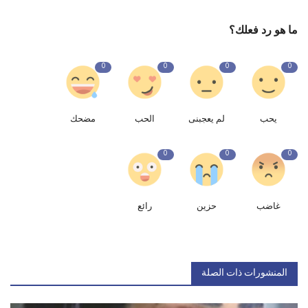
ما هو رد فعلك؟
0
0
0
0
يحب
لم يعجبنى
الحب
مضحك
0
0
0
غاضب
حزين
رائع
المنشورات ذات الصلة