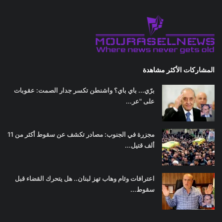
المشاركات الأكثر مشاهدة
برّي... باي باي؟ واشنطن تكسر جدار الصمت: عقوبات
على "عر...
مجزرة في الجنوب: مصادر تكشف عن سقوط أكثر من 11
ألف قتيل...
اعترافات وئام وهاب تهز لبنان.. هل يتحرك القضاء قبل
سقوط...