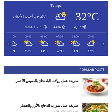
Tempe
32°C
غائم في أغلب الأحيان
2 م\ث
44%
759
mmHg
10:00
09:00
08:00
07:00
06:00
05:00
‹
›
C
36°C
35°C
33°C
32°C
31°C
32°C
POPULAR POSTS
طريقة عمل رولات الباذنجان بالصوص الأحمر
مارس 21, 2025
0
طريقة عمل شوربة الدجاج بالأرز والخضار
مارس 20, 2025
0