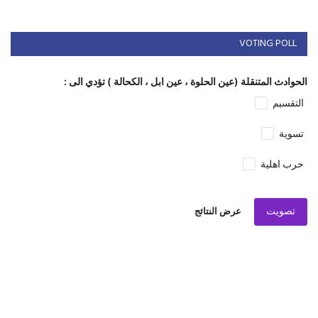
VOTING POLL
الحوادث المتنقلة (عين الحلوة ، عين ابل ، الكحالة ) تؤدي الى :
التقسيم
تسوية
حرب اهلية
تصويت
عرض النتائج