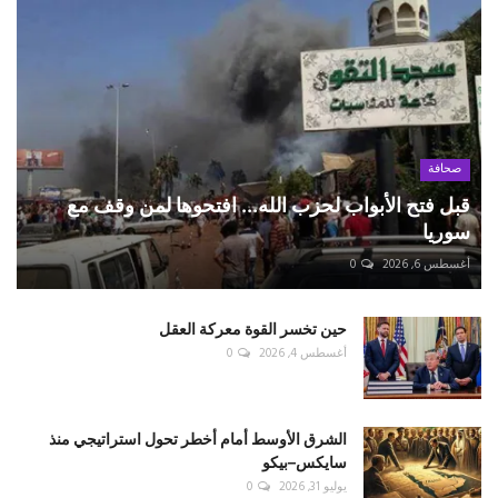
صحافة
قبل فتح الأبواب لحزب الله... افتحوها لمن وقف مع
سوريا
أغسطس 6, 2026
0
حين تخسر القوة معركة العقل
أغسطس 4, 2026
0
الشرق الأوسط أمام أخطر تحول استراتيجي منذ
سايكس–بيكو
يوليو 31, 2026
0