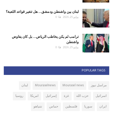
لبنان بين واشنطن ودمشق... هل تتغير قواعد اللعبة؟
يوليو 25, 2026
0
ترامب لم يكن يخاطب الرياض... بل كان يفاوض
واشنطن
يوليو 25, 2026
0
POPULAR TAGS
مراسل نيوز
Mourasel news
Mouraselnews
لبنان
اسرائيل
حزب الله
غزة
إسرائيل
امريكا
روسيا
ايران
سوريا
فلسطين
حماس
نتنياهو