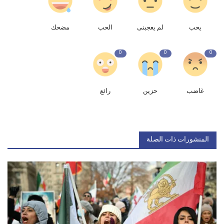
يحب
لم يعجبنى
الحب
مضحك
0
0
0
غاضب
حزين
رائع
المنشورات ذات الصلة