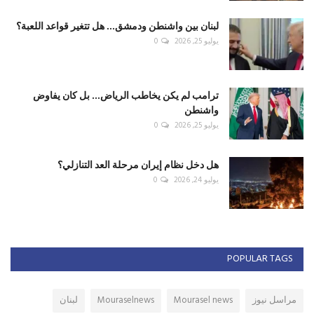
لبنان بين واشنطن ودمشق... هل تتغير قواعد اللعبة؟
يوليو 25, 2026
0
ترامب لم يكن يخاطب الرياض... بل كان يفاوض
واشنطن
يوليو 25, 2026
0
هل دخل نظام إيران مرحلة العد التنازلي؟
يوليو 24, 2026
0
POPULAR TAGS
مراسل نيوز
Mourasel news
Mouraselnews
لبنان