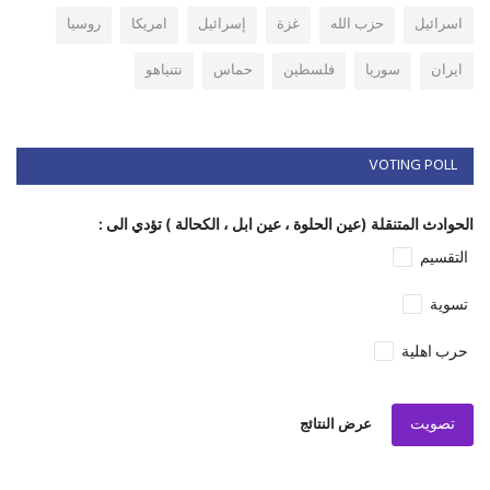
اسرائيل
حزب الله
غزة
إسرائيل
امريكا
روسيا
ايران
سوريا
فلسطين
حماس
نتنياهو
VOTING POLL
الحوادث المتنقلة (عين الحلوة ، عين ابل ، الكحالة ) تؤدي الى :
التقسيم
تسوية
حرب اهلية
تصويت
عرض النتائج