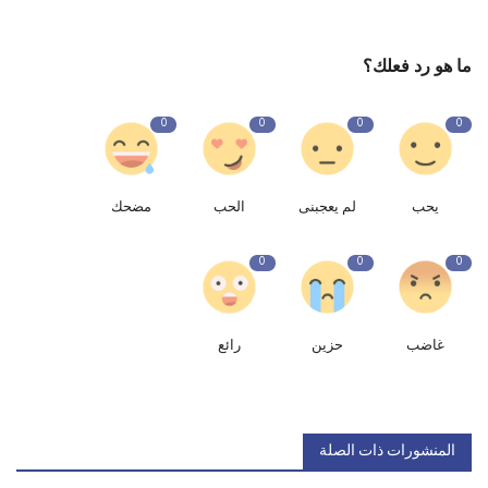
ما هو رد فعلك؟
0
0
0
0
يحب
لم يعجبنى
الحب
مضحك
0
0
0
غاضب
حزين
رائع
المنشورات ذات الصلة