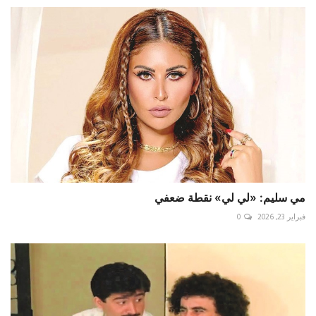
مي سليم: «لي لي» نقطة ضعفي
فبراير 23, 2026
0