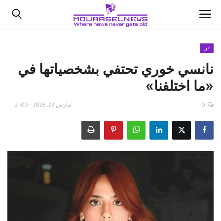
فن
نانسي خوري تحتفي بشخصياتها في
الأخبار
«ما اختلفنا»
كتّابنا
0
مارس 23, 2026 - 21:00
السعودية
اقتصاد
علوم وتكنولوجيا
رياضة
فيديو