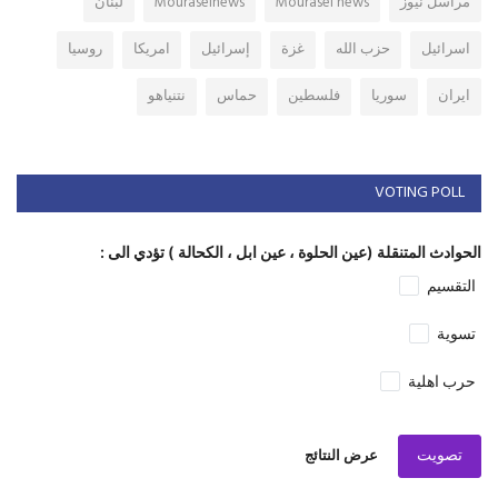
مراسل نيوز
Mourasel news
Mouraselnews
لبنان
اسرائيل
حزب الله
غزة
إسرائيل
امريكا
روسيا
ايران
سوريا
فلسطين
حماس
نتنياهو
VOTING POLL
الحوادث المتنقلة (عين الحلوة ، عين ابل ، الكحالة ) تؤدي الى :
التقسيم
تسوية
حرب اهلية
تصويت
عرض النتائج