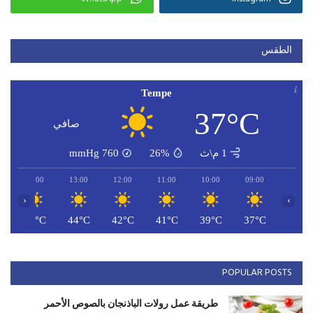
الطقس
Tempe
37°C
صافي
1 م\ث
26%
760
mmHg
14:00
13:00
12:00
11:00
10:00
09:00
‹
›
C
44°C
44°C
42°C
41°C
39°C
37°C
POPULAR POSTS
طريقة عمل رولات الباذنجان بالصوص الأحمر