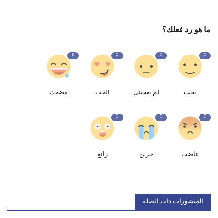
ما هو رد فعلك؟
0
0
0
0
يحب
لم يعجبنى
الحب
مضحك
0
0
0
غاضب
حزين
رائع
المنشورات ذات الصلة