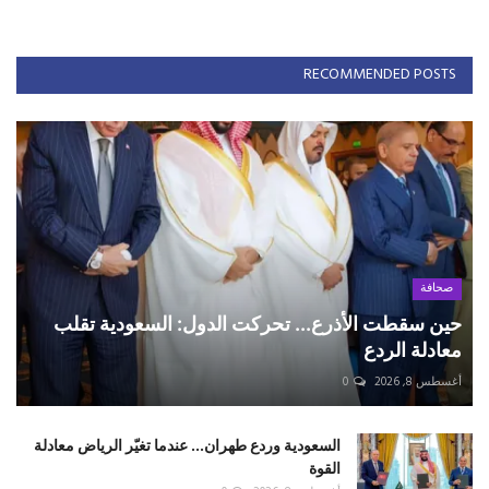
RECOMMENDED POSTS
صحافة
حين سقطت الأذرع... تحركت الدول: السعودية تقلب
معادلة الردع
أغسطس 8, 2026
0
السعودية وردع طهران... عندما تغيّر الرياض معادلة
القوة