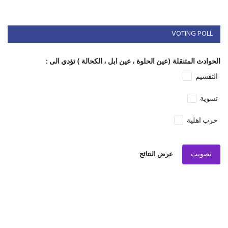
VOTING POLL
الحوادث المتنقلة (عين الحلوة ، عين ابل ، الكحالة ) تؤدي الى :
التقسيم
تسوية
حرب اهلية
تصويت
عرض النتائج