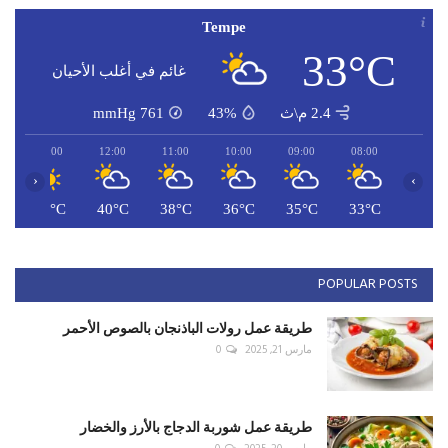
Tempe
33°C
غائم في أغلب الأحيان
2.4 م\ث
43%
761
mmHg
13:00
12:00
11:00
10:00
09:00
08:00
‹
›
C
41°C
40°C
38°C
36°C
35°C
33°C
POPULAR POSTS
طريقة عمل رولات الباذنجان بالصوص الأحمر
مارس 21, 2025
0
طريقة عمل شوربة الدجاج بالأرز والخضار