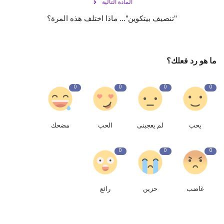
المادة التالية
"تنصيف بيتكوين"... ماذا اختلف هذه المرة؟
ما هو رد فعلك؟
0
0
0
0
يحب
لم يعجبنى
الحب
مضحك
0
0
0
غاضب
حزين
رائع