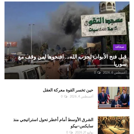
صحافة
قبل فتح الأبواب لحزب الله... افتحوها لمن وقف مع
سوريا
أغسطس 6, 2026
0
حين تخسر القوة معركة العقل
أغسطس 4, 2026
0
الشرق الأوسط أمام أخطر تحول استراتيجي منذ
سايكس–بيكو
يوليو 31, 2026
0