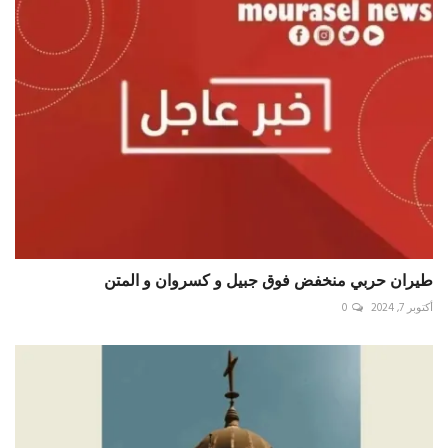
طيران حربي منخفض فوق ‎جبيل و ‎كسروان و ‎المتن
أكتوبر 7, 2024
0