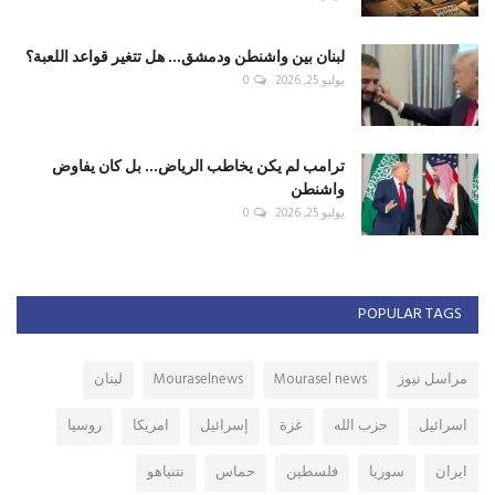
لبنان بين واشنطن ودمشق... هل تتغير قواعد اللعبة؟
يوليو 25, 2026
0
ترامب لم يكن يخاطب الرياض... بل كان يفاوض
واشنطن
يوليو 25, 2026
0
POPULAR TAGS
مراسل نيوز
Mourasel news
Mouraselnews
لبنان
اسرائيل
حزب الله
غزة
إسرائيل
امريكا
روسيا
ايران
سوريا
فلسطين
حماس
نتنياهو