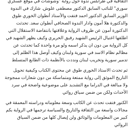
الثقافية في طرابلس ندوة حول رواية "وشوشات في موقع عسكري
سوري" للنائب السابق الدكتور مصطفى علوش. شارك في الندوة
حياة
الوزير السابق الدكتور احمد فتفت والأستاذ أنطوان الخوري طوق
والدكتورة هلا أمون وادار الندوة الصحافي أنطوان سعد. تحدثت
الدكتورة أمون عن ظروف الرواية وعلاقتها بانتفاضة الاستقلال التي
اطلقها اغتيال الرئيس الشهيد رفيق الحريري وكيف يظهر الشهيد في
كل الرواية من دون ان يذكر اسمه ولو مرة واحدة كما تحدثت عن
مظالم نظام الاسد في سورية ولبنان وكيف أوصل هذا الظلم إلى
تدمير سورية وتخريب لبنان ونددت بالأنظمة ذات الطابع المتسلط
ثم تحدث الاستاذ الخوري طوق عن محتوى الكتاب وكيفية تحويل
التاريخ الموثق إلى رواية ممتعة ومتماسكة من دون شعارات ممجوجة
ولا مبالغة في الدراما مع التشديد على موضوعية واضحة في سرد
الأحداث ولكن من ضمن سياق روائي
الكتور فتفت تحدث عن الكاتب وسعة معلوماته ودراسته المعمقة في
مجالات واسعة من الثقافة والتاريخ والسياسة ترجمها في الرواية بكم
كبير من المعلومات والوثائق ولن إيصال كلها من ضمن السياق
الروائي