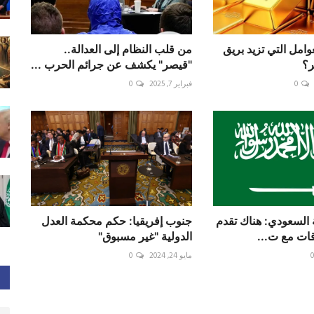
وامل التي تزيد بريق
من قلب النظام إلى العدالة..
ر؟
"قيصر" يكشف عن جرائم الحرب ...
0
فبراير 7, 2025
0
ة السعودي: هناك تقدم
جنوب إفريقيا: حكم محكمة العدل
قات مع ت...
الدولية "غير مسبوق"
مايو 24, 2024
0