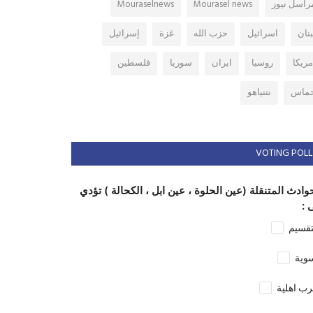
راسل نيوز
Mourasel news
Mouraselnews
بنان
اسرائيل
حزب الله
غزة
إسرائيل
مريكا
روسيا
ايران
سوريا
فلسطين
ماس
نتنياهو
VOTING POLL
وادث المتنقلة (عين الحلوة ، عين ابل ، الكحالة ) تؤدي
 :
تقسيم
وية
ب اهلية