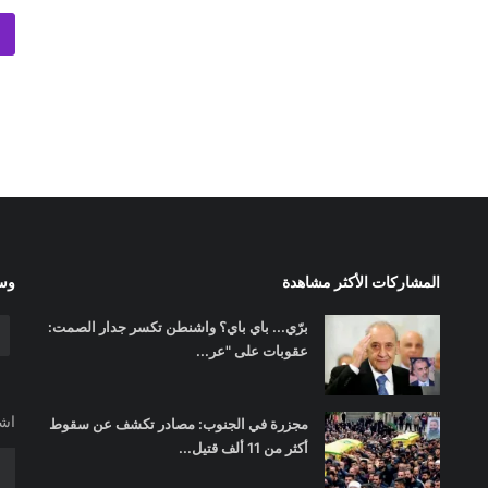
المشاركات الأكثر مشاهدة
وسا
برّي... باي باي؟ واشنطن تكسر جدار الصمت:
عقوبات على "عر...
اشت
مجزرة في الجنوب: مصادر تكشف عن سقوط
أكثر من 11 ألف قتيل...