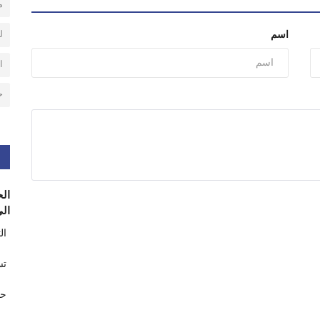
م
ل
اسم
ا
ح
الح
الى
ال
تس
حر