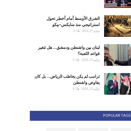
الشرق الأوسط أمام أخطر تحول
استراتيجي منذ سايكس–بيكو
يوليو 31, 2026
0
لبنان بين واشنطن ودمشق... هل تتغير
قواعد اللعبة؟
يوليو 25, 2026
0
ترامب لم يكن يخاطب الرياض... بل كان
يفاوض واشنطن
يوليو 25, 2026
0
POPULAR TAGS