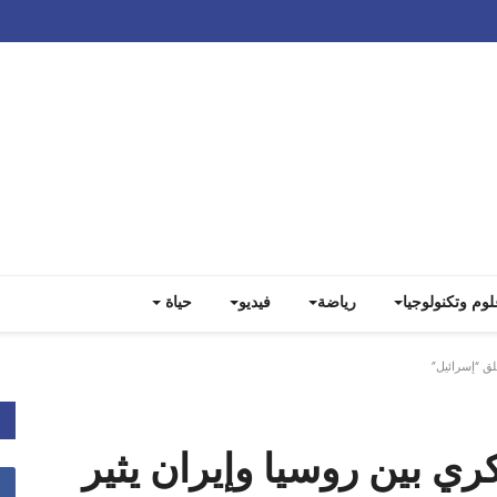
Track all markets on TradingView
لوم وتكنولوجيا
رياضة
فيديو
حياة
لق “إسرائيل”
ري بين روسيا وإيران يثير