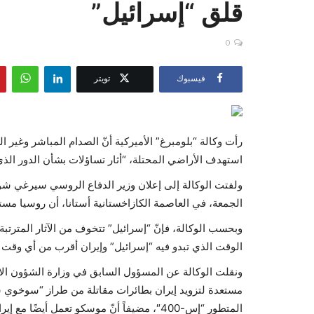
قلق “إسرائيل”
0
فيسبوك
تويتر
رأت وكالة “بلومبرغ” الأميركية أنّ الصدام المباشر وغير ال
استهدف الأراضي المحتلة، “أثار تساؤلات بشأن الدور الذ
ولفتت الوكالة إلى إعلان وزير الدفاع الروسي سيرغي شوي
الجمعة، في العاصمة الكازاخستانية أستانا، أن روسيا مستع
وبحسب الوكالة، فإنّ “إسرائيل” تتخوف من الآثار المترت
الوقت الذي تبدو فيه “إسرائيل” وإيران أقرب من أي وقت
ونقلت الوكالة عن المسؤول السابق في وزارة الشؤون الاست
المتطور “إس-400″، مضيفاً أنّ موسكو تعمل أي