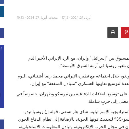
أبريل 27, 2024 - 17:12
محدث: أبريل 27, 2024 - 19:33
مسبوق بين “إسرائيل” وإيران، مع الرد الإيراني الأخير الذي
ي تلعبه روسيا في أزمة الشرق الأوسط”.
غو، خلال اجتماعه مع نظيره الإيراني محمد رضا أشتياني، اليوم
دة لتوسيع تعاونها العسكري “متبادل المنفعة” مع إيران.
بة على توسيع العلاقات الدفاعية بين موسكو وطهران، خصوصاً في
 مضى إلى حربٍ شاملة.
راتيجية الإسرائيلية، شاي هار تسفي، قوله إنّ روسيا تبدو
مستعدة لتزويد إيران بطائرات مقاتلة من طراز “سوخوي سو-35” لتحديث قوتها الجوية، بالإضافة إلى نظام الدفاع الجوي
ضًا مع إيران في مجال الحرب الإلكترونية، وتبادل المعلومات الاستخبارية،