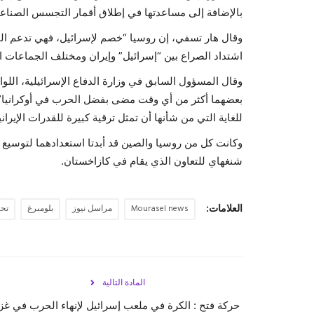
بالإضافة إلى مساعدتها في إطلاق أقمار التجسس الصناعي
وقال هار تسفي، إن روسيا “خصم لإسرائيل، فهي تدعم المح
اشتداد الصراع بين “إسرائيل” وإيران ومختلف الجماعات ا
وقال المسؤول السابق في وزارة الدفاع الإسرائيلية، اللوا
بعضهما أكثر من أي وقت مضى بفضل الحرب في أوكرانيا”، 
للغاية التي من شأنها أن تمثل ترقية كبيرة للقدرات الإيراني
وكانت كل من روسيا والصين قد أبدتا استعدادهما لتوسيع
شنغهاي للتعاون الذي يقام في كازاخستان.
العلامات:
Mourasel news
مراسل نيوز
بلومبرغ
تح
المادة التالية
حركة فتح : الكرة في ملعب إسرائيل لإنهاء الحرب في غز