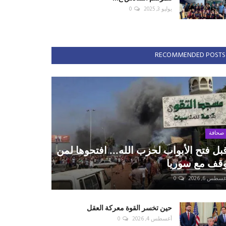
يوليو 3, 2025
0
RECOMMENDED POSTS
صحافة
بل فتح الأبواب لحزب الله... افتحوها لمن
قف مع سوريا
سطس 6, 2026
0
حين تخسر القوة معركة العقل
أغسطس 4, 2026
0