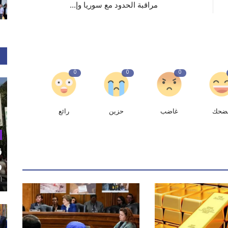
مراقبة الحدود مع سوريا وإ...
0
0
0
ضحك
غاضب
حزين
رائع
ق
و
أغ