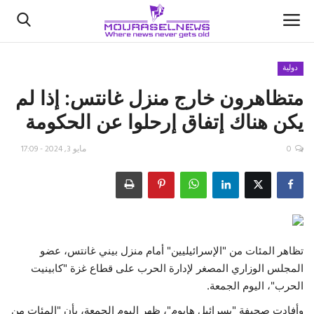
دولية
متظاهرون خارج منزل غانتس: إذا لم
الأخبار
يكن هناك إتفاق إرحلوا عن الحكومة
كتّابنا
0
مايو 3, 2024 - 17:09
السعودية
اقتصاد
علوم وتكنولوجيا
تظاهر المئات من "الإسرائيليين" أمام منزل بيني غانتس، عضو
المجلس الوزاري المصغر لإدارة الحرب على قطاع غزة "كابينيت
رياضة
الحرب"، اليوم الجمعة.
فيديو
وأفادت صحيفة "يسرائيل هايوم"، ظهر اليوم الجمعة، بأن "المئات من