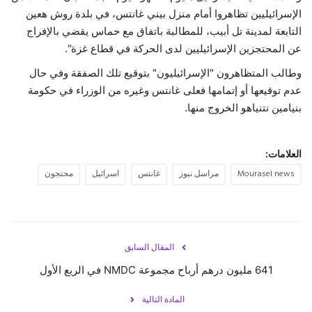
الإسرائيليين تظاهروا أمام منزل بيني غانتس، في بلدة روش هعين
حياة
التابعة لمدينة تل أبيب، للمطالبة باتفاق مع حماس يقضي بالإفراج
عن المحتجزين الإسرائيليين لدى الحركة في قطاع غزة".
وطالب المتظاهرون "الإسرائيليون" بتوقيع تلك الصفقة وفي حال
عدم توقيعها أو إتمامها فعلى غانتس وغيره من الوزراء في حكومة
بنيامين نتنياهو الخروج منها.
العلامات:
Mourasel news
مراسل نيوز
غانتس
اسرائيل
محتجون
المقال السابق
641 مليون درهم أرباح مجموعة NMDC في الربع الأول
المادة التالية