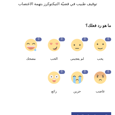
توقيف طبيب في قضيّة التيكتوكرز بتهمة الاغتصاب
ما هو رد فعلك؟
0
0
0
0
يحب
لم يعجبنى
الحب
مضحك
0
0
0
غاضب
حزين
رائع