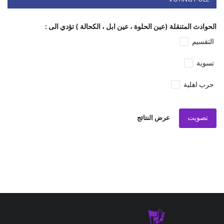
الحوادث المتنقلة (عين الحلوة ، عين ابل ، الكحالة ) تؤدي الى :
التقسيم
تسوية
حرب اهلية
تصويت
عرض النتائج