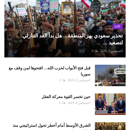
كتّابنا
تحذير سعودي يهز المنطقة... هل بدأ العد التنازلي
لتصعيد ...
أغسطس 7, 2026
0
قبل فتح الأبواب لحزب الله... افتحوها لمن وقف مع
سوريا
أغسطس 6, 2026
0
حين تخسر القوة معركة العقل
أغسطس 4, 2026
0
الشرق الأوسط أمام أخطر تحول استراتيجي منذ