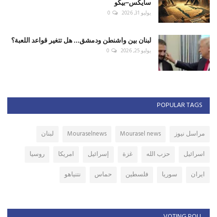
سايكس–بيكو
يوليو 31, 2026
0
لبنان بين واشنطن ودمشق... هل تتغير قواعد اللعبة؟
يوليو 25, 2026
0
POPULAR TAGS
مراسل نيوز
Mourasel news
Mouraselnews
لبنان
اسرائيل
حزب الله
غزة
إسرائيل
امريكا
روسيا
ايران
سوريا
فلسطين
حماس
نتنياهو
VOTING POLL