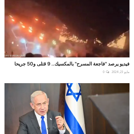
فيديو يرصد "فاجعة المسرح" بالمكسيك.. 9 قتلى و50 جريحا
مايو 23, 2024
0