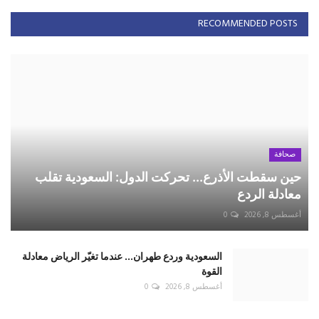
RECOMMENDED POSTS
صحافة
حين سقطت الأذرع... تحركت الدول: السعودية تقلب
معادلة الردع
أغسطس 8, 2026
0
السعودية وردع طهران... عندما تغيّر الرياض معادلة
القوة
أغسطس 8, 2026
0