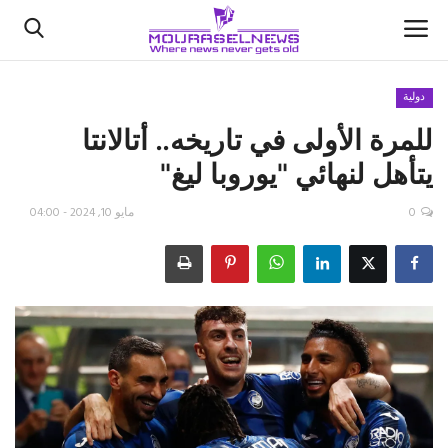
دولية
للمرة الأولى في تاريخه.. أتالانتا
الأخبار
يتأهل لنهائي "يوروبا ليغ"
كتّابنا
0
مايو 10, 2024 - 04:00
السعودية
اقتصاد
علوم وتكنولوجيا
رياضة
فيديو