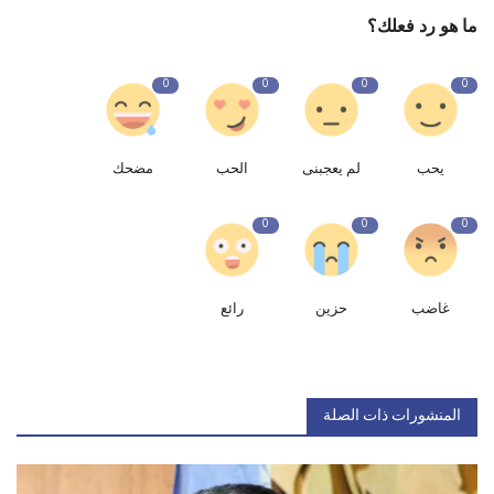
ما هو رد فعلك؟
0
0
0
0
يحب
لم يعجبنى
الحب
مضحك
0
0
0
غاضب
حزين
رائع
المنشورات ذات الصلة