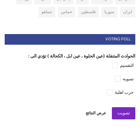
ايران
سوريا
فلسطين
حماس
نتنياهو
VOTING POLL
الحوادث المتنقلة (عين الحلوة ، عين ابل ، الكحالة ) تؤدي الى :
التقسيم
تسوية
حرب اهلية
تصويت
عرض النتائج