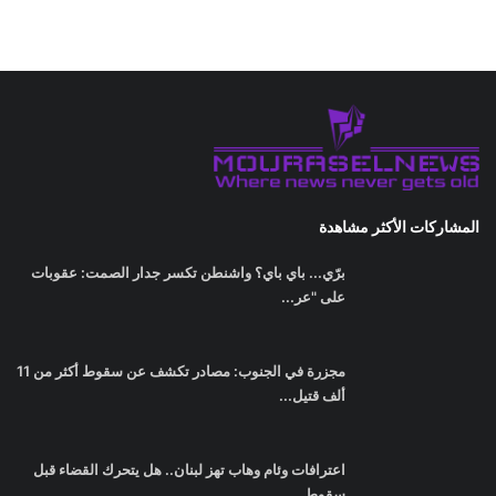
المشاركات الأكثر مشاهدة
برّي... باي باي؟ واشنطن تكسر جدار الصمت: عقوبات
على "عر...
مجزرة في الجنوب: مصادر تكشف عن سقوط أكثر من 11
ألف قتيل...
اعترافات وئام وهاب تهز لبنان.. هل يتحرك القضاء قبل
سقوط...