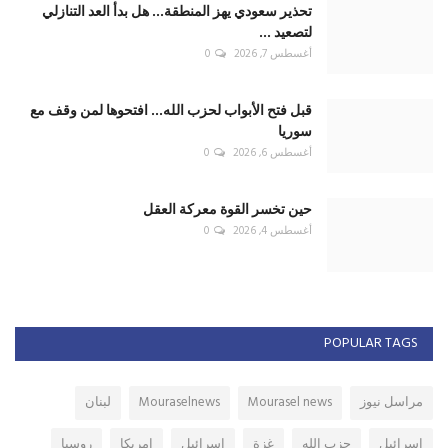
تحذير سعودي يهز المنطقة... هل بدأ العد التنازلي
لتصعيد ...
أغسطس 7, 2026
0
قبل فتح الأبواب لحزب الله... افتحوها لمن وقف مع
سوريا
أغسطس 6, 2026
0
حين تخسر القوة معركة العقل
أغسطس 4, 2026
0
POPULAR TAGS
مراسل نيوز
Mourasel news
Mouraselnews
لبنان
اسرائيل
حزب الله
غزة
إسرائيل
امريكا
روسيا