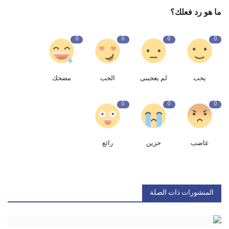
ما هو رد فعلك؟
0
0
0
0
يحب
لم يعجبنى
الحب
مضحك
0
0
0
غاضب
حزين
رائع
المنشورات ذات الصلة