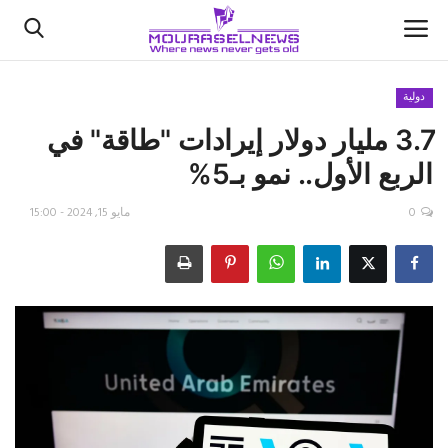
دولية
3.7 مليار دولار إيرادات "طاقة" في
الأخبار
الربع الأول.. نمو بـ5%
كتّابنا
0
مايو 15, 2024 - 15:00
السعودية
اقتصاد
علوم وتكنولوجيا
رياضة
فيديو