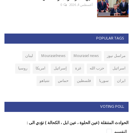
أغسطس 4, 2026
0
POPULAR TAGS
مراسل نيوز
Mourasel news
Mouraselnews
لبنان
اسرائيل
حزب الله
غزة
إسرائيل
امريكا
روسيا
ايران
سوريا
فلسطين
حماس
نتنياهو
VOTING POLL
الحوادث المتنقلة (عين الحلوة ، عين ابل ، الكحالة ) تؤدي الى :
التقسيم