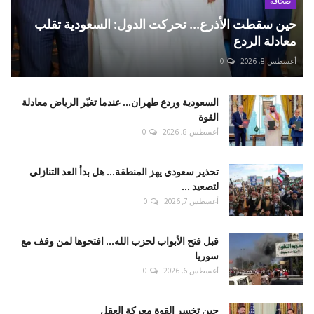
صحافة
حين سقطت الأذرع... تحركت الدول: السعودية تقلب
معادلة الردع
أغسطس 8, 2026
0
السعودية وردع طهران... عندما تغيّر الرياض معادلة
القوة
أغسطس 8, 2026
0
تحذير سعودي يهز المنطقة... هل بدأ العد التنازلي
لتصعيد ...
أغسطس 7, 2026
0
قبل فتح الأبواب لحزب الله... افتحوها لمن وقف مع
سوريا
أغسطس 6, 2026
0
حين تخسر القوة معركة العقل