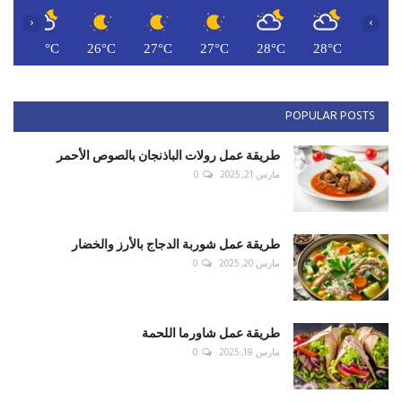
‹
›
C
26°C
26°C
27°C
27°C
28°C
28°C
POPULAR POSTS
طريقة عمل رولات الباذنجان بالصوص الأحمر
مارس 21, 2025
0
طريقة عمل شوربة الدجاج بالأرز والخضار
مارس 20, 2025
0
طريقة عمل شاورما اللحمة
مارس 18, 2025
0