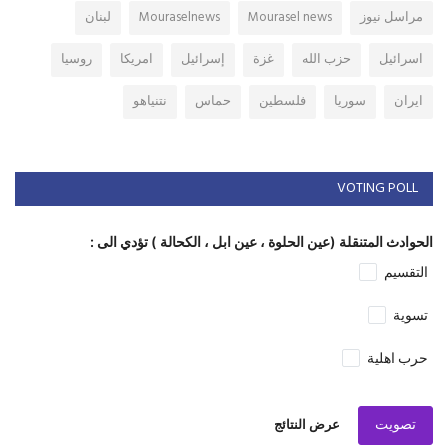
مراسل نيوز
Mourasel news
Mouraselnews
لبنان
اسرائيل
حزب الله
غزة
إسرائيل
امريكا
روسيا
ايران
سوريا
فلسطين
حماس
نتنياهو
VOTING POLL
الحوادث المتنقلة (عين الحلوة ، عين ابل ، الكحالة ) تؤدي الى :
التقسيم
تسوية
حرب اهلية
تصويت
عرض النتائج