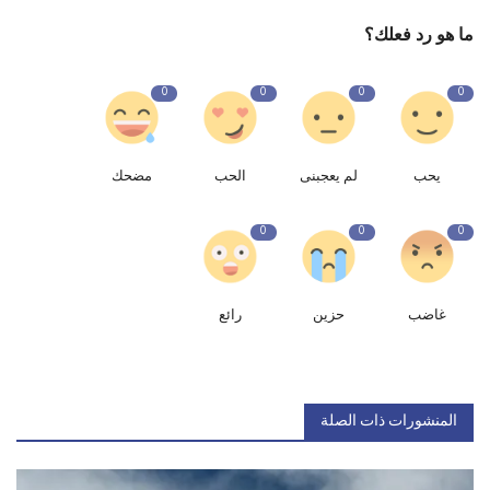
ما هو رد فعلك؟
0
0
0
0
يحب
لم يعجبنى
الحب
مضحك
0
0
0
غاضب
حزين
رائع
المنشورات ذات الصلة