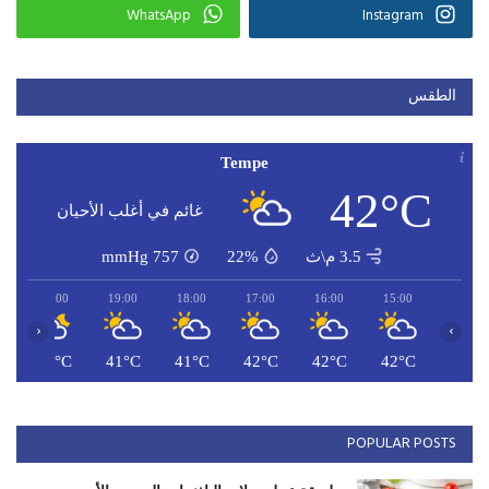
WhatsApp
Instagram
الطقس
Tempe
42°C
غائم في أغلب الأحيان
3.5 م\ث
22%
757
mmHg
20:00
19:00
18:00
17:00
16:00
15:00
‹
›
C
41°C
41°C
41°C
42°C
42°C
42°C
POPULAR POSTS