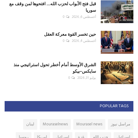
قبل فتح الأبواب لحزب الله... افتحوها لمن وقف مع
سوريا
أغسطس 6, 2026
0
حين تخسر القوة معركة العقل
أغسطس 4, 2026
0
الشرق الأوسط أمام أخطر تحول استراتيجي منذ
سايكس–بيكو
يوليو 31, 2026
0
POPULAR TAGS
مراسل نيوز
Mourasel news
Mouraselnews
لبنان
اسرائيل
حزب الله
غزة
إسرائيل
امريكا
روسيا