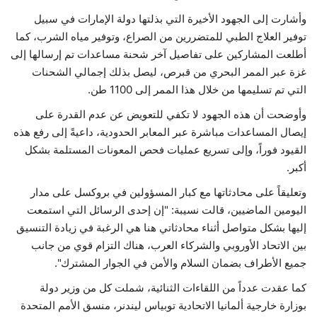
وأشارت إلى الجهود الأخيرة التي بذلتها دولة الإمارات في ‏سبيل
توفير العلاج الطبي للمتضررين من الصراع، وتوفير ‏مياه الشرب، كما
أطلعت المشاركين على تفاصيل آخر شحنة ‏مساعدات تم إرسالها إلى
غزة عبر الممر البحري من قبرص، ‏ليصل بذلك إجمالي الشحنات
التي تم تسليمها من خلال هذا ‏الممر إلى 1100 طن.‏
وأوضحت أن هذه الجهود لا تكفي للتعويض عن عدم القدرة ‏على
إيصال المساعدات مباشرة عبر المعابر الحدودية، داعيةً ‏إلى رفع هذه
القيود فوراً، وإلى تسريع عمليات فحص ‏المعونات المستلمة بشكل
أكبر.‏
وتعليقاً على محادثاتها مع كبار المسؤولين في بروكسل على ‏مدار
اليومين الماضيين، قالت نسيبة: "إن إحدى الرسائل التي ‏استمعت
إليها بشكل متواصل أثناء محادثاتي هنا هي الرغبة ‏في زيادة التنسيق
بين الاتحاد الأوروبي والشركاء العرب، ‏هناك التزام قوي من جانب
جميع الأطراف بضمان السلام ‏والأمن في الجوار المشترك".‏
كما عقدت عدداً من اللقاءات الثنائية، شملت كل من وزير ‏دولة
بوزارة خارجية ألمانيا الاتحادية توبياس ليندنر، منسق ‏الأمم المتحدة