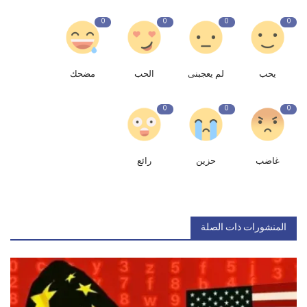
0
0
0
0
يحب
لم يعجبنى
الحب
مضحك
0
0
0
غاضب
حزين
رائع
المنشورات ذات الصلة