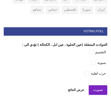
ايران
سوريا
فلسطين
حماس
نتنياهو
VOTING POLL
الحوادث المتنقلة (عين الحلوة ، عين ابل ، الكحالة ) تؤدي الى :
التقسيم
تسوية
حرب اهلية
تصويت
عرض النتائج