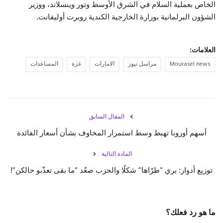
الخاص بعملية السلام في الشرق الأوسط وتور ‏وينسلاند، ووزير
الشؤون البرلمانية بوزارة الخارجية الكندية ‏روبرت أوليفانت.‏
العلامات:
Mourasel news
مراسل نيوز
الامارات
غزة
المساعدات
المقال السابق
أسهم أوروبا تهبط وسط استمرار المخاوف بشأن أسعار الفائدة
المادة التالية
توزيع أدوار: بري “طرّاها” شكلًا والحزب صعّد “ما بقى تعذّبو حالكن”!
ما هو رد فعلك؟