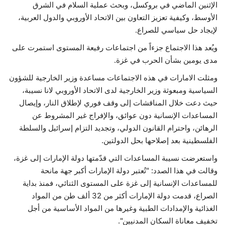
الإثنين الماضي في ‏بروكسل، وبحث عملية السلام في الشرق
الأوسط، وكيفية ‏تعزيز التعاون بين الاتحاد الأوروبي والدول العربية،
حياة
لإيجاد ‏حل سياسي للصراع.‏
ويُعد هذا الاجتماع جزءاً من اجتماعات رفيعة المستوى ‏استمرت على
مدى يومين بشأن الحرب في غزة.‏
ومثلت الامارات في هذه الاجتماعات مساعدة وزير الخارجية ‏للشؤون
السياسية ومبعوثة وزير الخارجية لدى الاتحاد ‏الأوروبي لانا نسيبة،
حيث دعت خلال المناقشات إلى وقف ‏فوري لإطلاق النار، وإيصال
المساعدات الإنسانية دون ‏عوائق، والإفراج غير المشروط عن
الرهائن، واحترام ‏القانون الدولي، وتجديد التزام إسرائيل والسلطة
الفلسطينية ‏بعد إصلاحها بحل الدولتين.‏
واستعرضت نسيبة المساعدات التي قدّمتها دولة الإمارات إلى ‏غزة،
وقالت في هذا الصدد: "تُعتبر دولة الإمارات أكبر جهة ‏مانحة
للمساعدات الإنسانية إلى غزة على المستوى الثنائي، ‏فمنذ بداية
الصراع، قدمت دولة الإمارات أكثر من 32 ألف ‏طن من المواد
الغذائية والإمدادات الطبية وغيرها من المواد ‏الأساسية من أجل
تخفيف معاناة السكان المدنيين".‏