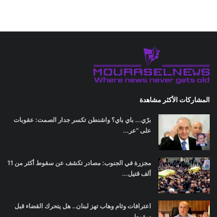
المشاركات الأكثر مشاهدة
برّي... باي باي؟ واشنطن تكسر جدار الصمت: عقوبات
على "عر...
مجزرة في الجنوب: مصادر تكشف عن سقوط أكثر من 11
ألف قتيل...
اعترافات وئام وهاب تهز لبنان.. هل يتحرك القضاء قبل
سقوط...