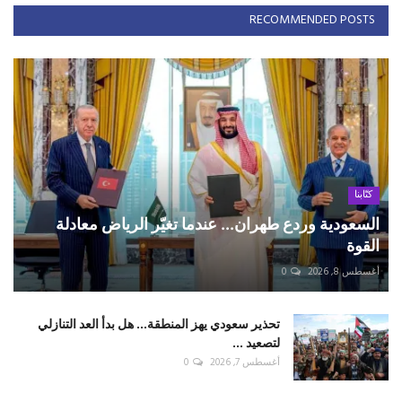
RECOMMENDED POSTS
كتّابنا
السعودية وردع طهران... عندما تغيّر الرياض معادلة
القوة
أغسطس 8, 2026
0
تحذير سعودي يهز المنطقة... هل بدأ العد التنازلي
لتصعيد ...
أغسطس 7, 2026
0