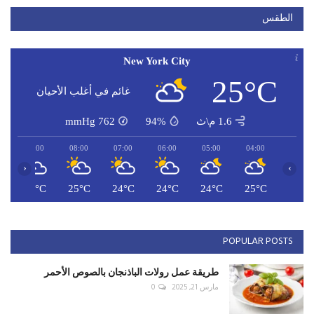
الطقس
New York City
25°C
غائم في أغلب الأحيان
1.6 م\ث
94%
762
mmHg
09:00
08:00
07:00
06:00
05:00
04:00
‹
›
C
27°C
25°C
24°C
24°C
24°C
25°C
POPULAR POSTS
طريقة عمل رولات الباذنجان بالصوص الأحمر
مارس 21, 2025
0