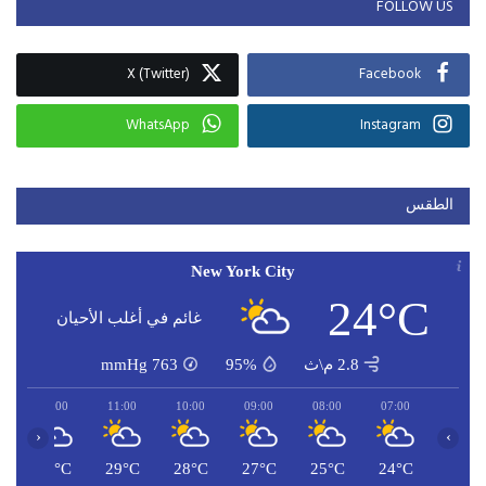
FOLLOW US
X (Twitter)
Facebook
WhatsApp
Instagram
الطقس
New York City
24°C
غائم في أغلب الأحيان
2.8 م\ث
95%
763
mmHg
12:00
11:00
10:00
09:00
08:00
07:00
‹
›
C
30°C
29°C
28°C
27°C
25°C
24°C