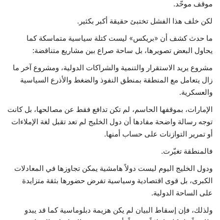
موقف موحّد.
لكن خلف هذا الفشل تختبئ حقيقة أكبر بكثير.
ما حدث كشف أن «بريكس» ليست كتلة سياسية متماسكة كما
يحاول البعض تصويرها، بل ساحة صراع بين مشاريع متناقضة:
مشروع يريد الاستقرار والتنمية والشراكات الدولية، ومشروع آخر ما
زال يتعامل مع المنطقة بمنطق النفوذ والضغط والأذرع السياسية
والعسكرية.
الإمارات، بموقفها الحاسم، لم تكن تدافع فقط عن مصالحها، بل كانت
توجه رسالة واضحة مفادها أن دول الخليج لم تعد تقبل لغة الإملاءات
أو تمرير التوازنات على حساب أمنها.
فالمنطقة تغيّرت.
ودول الخليج اليوم ليست دولاً هامشية يمكن تجاوزها في المعادلات
الكبرى، بل قوى اقتصادية وسياسية تفرض حضورها بثقة متزايدة
على الساحة الدولية.
ولذلك، فإن إسقاط البيان لم يكن هزيمة دبلوماسية كما قد يبدو