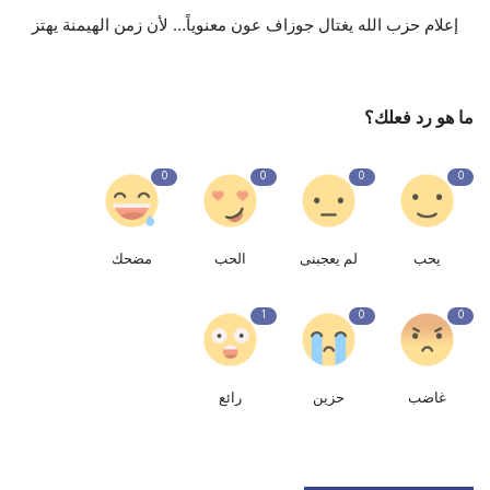
إعلام حزب الله يغتال جوزاف عون معنوياً… لأن زمن الهيمنة يهتز
ما هو رد فعلك؟
0
0
0
0
يحب
لم يعجبنى
الحب
مضحك
1
0
0
غاضب
حزين
رائع