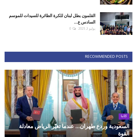
القلمون بطل لبنان للكرة الطائرة للسيدات للموسم
السادس ع...
يوليو 3, 2025
0
RECOMMENDED POSTS
كتّابنا
السعودية وردع طهران... عندما تغيّر الرياض معادلة
القوة