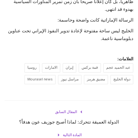
ظاهرياً، بل كان إعلاناً صريحاً بأن زمن تمرير المناورات السياسية
بهدوء قد انتهى.
الرسالة الإماراتية كانت واضحة وحاسمة:
الخليج ليس ساحة مفتوحة لإعادة تدوير النفوذ الإيراني تحت عناوين
دبلوماسية ناعمة.
العلامات:
عبد الحميد عجم
قمة بركس
إيران
الامارات
روسيا
دولة الخليج
مضيق هرمز
مراسل نيوز
Mourasel news
المقال السابق
الدولة العميقة تتحرك: لماذا أصبح جوزيف عون هدفاً؟
المادة التالية