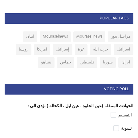
POPULAR TAGS
مراسل نيوز
Mourasel news
Mouraselnews
لبنان
اسرائيل
حزب الله
غزة
إسرائيل
امريكا
روسيا
ايران
سوريا
فلسطين
حماس
نتنياهو
VOTING POLL
الحوادث المتنقلة (عين الحلوة ، عين ابل ، الكحالة ) تؤدي الى :
التقسيم
تسوية