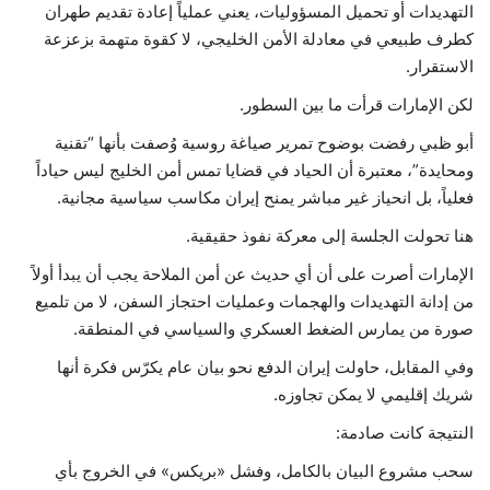
التهديدات أو تحميل المسؤوليات، يعني عملياً إعادة تقديم طهران
كطرف طبيعي في معادلة الأمن الخليجي، لا كقوة متهمة بزعزعة
الاستقرار.
لكن الإمارات قرأت ما بين السطور.
أبو ظبي رفضت بوضوح تمرير صياغة روسية وُصفت بأنها “تقنية
ومحايدة”، معتبرة أن الحياد في قضايا تمس أمن الخليج ليس حياداً
فعلياً، بل انحياز غير مباشر يمنح إيران مكاسب سياسية مجانية.
هنا تحولت الجلسة إلى معركة نفوذ حقيقية.
الإمارات أصرت على أن أي حديث عن أمن الملاحة يجب أن يبدأ أولاً
من إدانة التهديدات والهجمات وعمليات احتجاز السفن، لا من تلميع
صورة من يمارس الضغط العسكري والسياسي في المنطقة.
وفي المقابل، حاولت إيران الدفع نحو بيان عام يكرّس فكرة أنها
شريك إقليمي لا يمكن تجاوزه.
النتيجة كانت صادمة:
سحب مشروع البيان بالكامل، وفشل «بريكس» في الخروج بأي