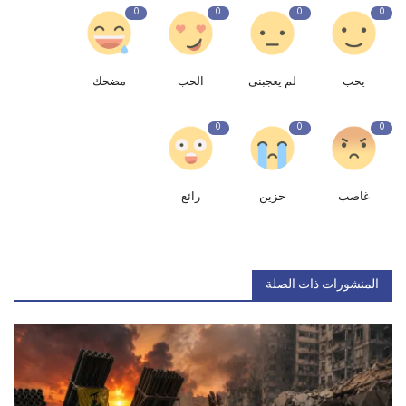
0
0
0
0
يحب
لم يعجبنى
الحب
مضحك
0
0
0
غاضب
حزين
رائع
المنشورات ذات الصلة