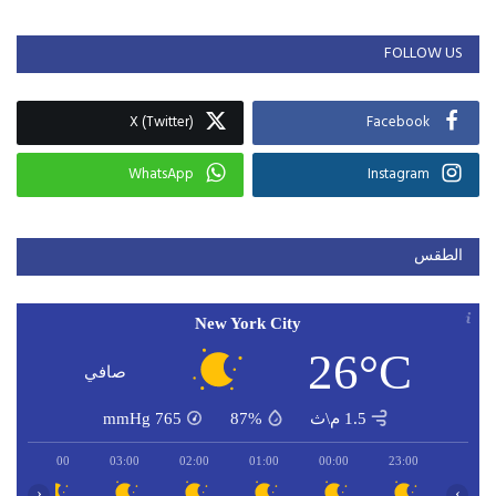
FOLLOW US
X (Twitter)
Facebook
WhatsApp
Instagram
الطقس
New York City
26°C
صافي
1.5 م\ث
87%
765
mmHg
04:00
03:00
02:00
01:00
00:00
23:00
‹
›