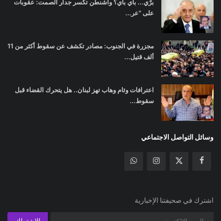
برّي... باي باي؟ واشنطن تكسر جدار الصمت: عقوبات
على "عر...
مجزرة في الجنوب: مصادر تكشف عن سقوط أكثر من 11
ألف قتيل...
اعترافات وئام وهاب تهز لبنان.. هل يتحرك القضاء قبل
سقوط...
وسائل التواصل الاجتماعي
اشترك في صحيفتنا الإخبارية