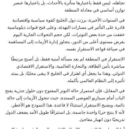
تجاهله، ليس فقط باعتبارها متأثرة بالأحداث، بل باعتبارها عنصر
توازن أساسي في معادلة المنطقة
في السنوات الأخيرة، برزت دول الخليج كقوة سياسية واقتصادية
قادرة على التأثير في مسارات التهدئة، وعلى فتح قنوات دبلوماسية
خففت من حدة بعض التوترات. لكن حجم التحولات الجارية اليوم
يفرض مستوى أعلى من الدور، يتجاوز إدارة الأزمات إلى المساهمة
في صياغة قواعد الاستقرار نفسه.
الاستقرار في المنطقة لم يعد مسألة أمنية فقط، بل أصبح مرتبطًا
مباشرة بأمن الطاقة، والتجارة العالمية، والاستقرار الاقتصادي
الدولي. وهذا ما يجعل أي اهتزاز في الخليج لا يبقى محليًا، بل يمتد
تأثيره إلى النظام العالمي بأكمله.
في المقابل، فإن استمرار حالة التوتر المفتوح دون حلول جذرية يفتح
الباب أمام سيناريو الفوضى الممتدة، حيث تتحول الأزمات إلى حالة
دائمة، ويصبح الاستقرار استثناءً لا قاعدة. هذا النموذج هو الأخطر،
لأنه لا ينتج حربًا واحدة حاسمة، بل استنزافًا طويل الأمد يضعف الدول
تدريجيًا دون انهيار مفاجئ.