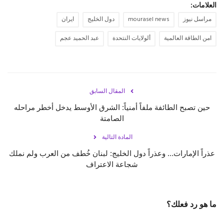
العلامات:
مراسل نيوز
mourasel news
دول الخليج
ايران
امن الطاقة العالمية
ألولايات النتحدة
عبد الحميد عجم
المقال السابق
حين تصبح الطائفة ملفاً أمنياً: الشرق الأوسط يدخل أخطر مراحله
الصامتة
المادة التالية
عذراً الإمارات… وعذراً دول الخليج: لبنان خُطف من العرب ولم نملك
شجاعة الاعتراف
ما هو رد فعلك؟