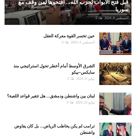
قبل فتح الأبواب لحزب الله... افتحوها لمن وقف مع
سوريا
أغسطس 6, 2026
0
حين تخسر القوة معركة العقل
أغسطس 4, 2026
0
الشرق الأوسط أمام أخطر تحول استراتيجي منذ
سايكس–بيكو
يوليو 31, 2026
0
لبنان بين واشنطن ودمشق... هل تتغير قواعد اللعبة؟
يوليو 25, 2026
0
ترامب لم يكن يخاطب الرياض... بل كان يفاوض
واشنطن