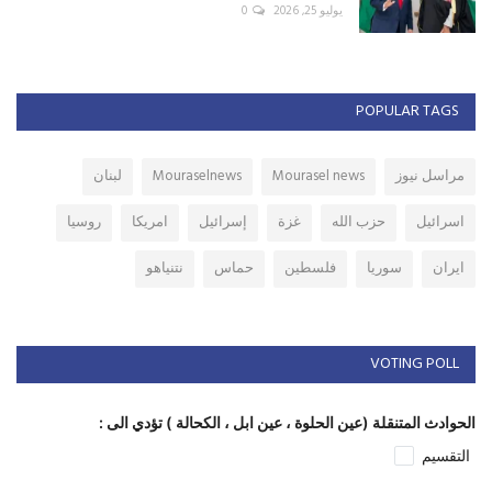
يوليو 25, 2026
0
POPULAR TAGS
مراسل نيوز
Mourasel news
Mouraselnews
لبنان
اسرائيل
حزب الله
غزة
إسرائيل
امريكا
روسيا
ايران
سوريا
فلسطين
حماس
نتنياهو
VOTING POLL
الحوادث المتنقلة (عين الحلوة ، عين ابل ، الكحالة ) تؤدي الى :
التقسيم