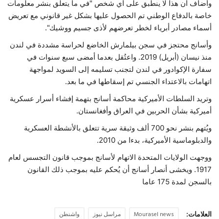
وأضاف أن هذا لا ينطبق على أي شخص "في ما يتعلق بنشر معلومات
خاصة بالدفاع الوطني تم الحصول عليها بشكل غير قانوني مع تعريض
أسماء مصادر أبرياء لخطر تعرضهم لأذى جسيم ووشيك".
وأسانج محتجز في سجن بيلمارش الخاضع لحراسة مشددة في لندن
منذ نيسان (أبريل) 2019. واعتُقل بعدما أمضى سبع سنوات في
سفارة الإكوادور في لندن لتجنب تسليمه إلى السويد لمواجهة
اتهامات بالاعتداء الجنسي تم إسقاطها في ما بعد.
وتريد السلطات الأميركية محاكمة أسانج بتهمة إفشاء أسرار عسكرية
أميركية بشأن الحربين في العراق وأفغانستان.
ويُتهم بنشر نحو 700 ألف وثيقة سرية تتعلق بالأنشطة العسكرية
والدبلوماسية الأميركية، بدءا من 2010.
ووجهت الولايات المتحدة الاتهام لأسانج بموجب قانون التجسس لعام
1917. ويخشى أنصار أسانج أن يُحكم عليه بموجب ذلك القانون
بالسجن لمدة 175 عاما
العلامات:
Mourasel news
مراسل نيوز
واشنطن