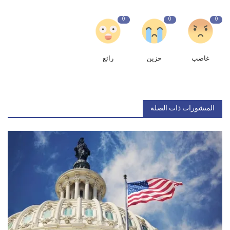
0
0
0
غاضب
حزين
رائع
المنشورات ذات الصلة