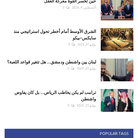
حين تخسر القوة معركة العقل
أغسطس 4, 2026
0
الشرق الأوسط أمام أخطر تحول استراتيجي منذ
سايكس–بيكو
يوليو 31, 2026
0
لبنان بين واشنطن ودمشق... هل تتغير قواعد اللعبة؟
يوليو 25, 2026
0
ترامب لم يكن يخاطب الرياض... بل كان يفاوض
واشنطن
يوليو 25, 2026
0
POPULAR TAGS