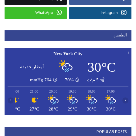
WhatsApp
Instagram
الطقس
New York City
30°C
أمطار خفيفة
5 م\ث
70%
764
mmHg
22:00
21:00
20:00
19:00
18:00
17:00
‹
›
C
27°C
27°C
28°C
29°C
30°C
30°C
POPULAR POSTS