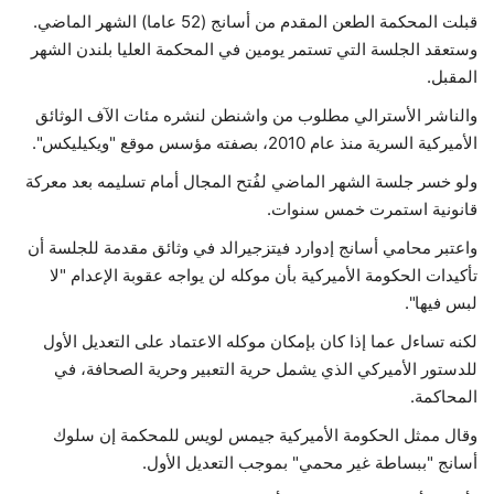
قبلت المحكمة الطعن المقدم من أسانج (52 عاما) الشهر الماضي.
حياة
وستعقد الجلسة التي تستمر يومين في المحكمة العليا بلندن الشهر
المقبل.
والناشر الأسترالي مطلوب من واشنطن لنشره مئات الآف الوثائق
الأميركية السرية منذ عام 2010، بصفته مؤسس موقع "ويكيليكس".
ولو خسر جلسة الشهر الماضي لفُتح المجال أمام تسليمه بعد معركة
قانونية استمرت خمس سنوات.
واعتبر محامي أسانج إدوارد فيتزجيرالد في وثائق مقدمة للجلسة أن
تأكيدات الحكومة الأميركية بأن موكله لن يواجه عقوبة الإعدام "لا
لبس فيها".
لكنه تساءل عما إذا كان بإمكان موكله الاعتماد على التعديل الأول
للدستور الأميركي الذي يشمل حرية التعبير وحرية الصحافة، في
المحاكمة.
وقال ممثل الحكومة الأميركية جيمس لويس للمحكمة إن سلوك
أسانج "ببساطة غير محمي" بموجب التعديل الأول.