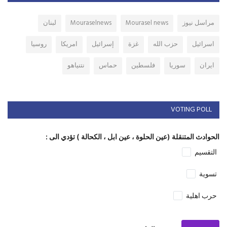
مراسل نيوز
Mourasel news
Mouraselnews
لبنان
اسرائيل
حزب الله
غزة
إسرائيل
امريكا
روسيا
ايران
سوريا
فلسطين
حماس
نتنياهو
VOTING POLL
الحوادث المتنقلة (عين الحلوة ، عين ابل ، الكحالة ) تؤدي الى :
التقسيم
تسوية
حرب اهلية