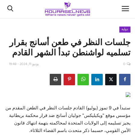
دولية
جلسات النظر في طعن أسانج بقرار
الأخبار
تسلميه لواشنطن تبدأ الشهر القادم
كتّابنا
0
يونيو 11, 2024 - 19:48
السعودية
اقتصاد
علوم وتكنولوجيا
ستبدأ في 9 تموز (يوليو) القادم جلسات النظر في الطعن المقدم من
مؤسس موقع "ويكيليكس" جوليان أسانج ضد قرار محكمة بريطانية
رياضة
يجيز تسليمه إلى الولايات المتحدة لمحاكمته بتهمة انتهاك قانون
الأمن القومي، حسبما ذكر متحدث باسم القضاء الثلاثاء.
فيديو