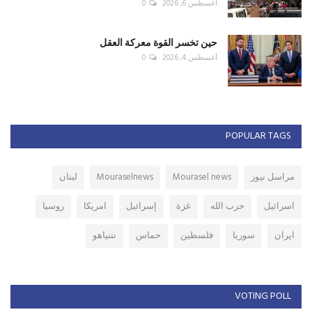
أغسطس 6, 2026
0
حين تخسر القوة معركة العقل
أغسطس 4, 2026
0
POPULAR TAGS
مراسل نيوز
Mourasel news
Mouraselnews
لبنان
اسرائيل
حزب الله
غزة
إسرائيل
امريكا
روسيا
ايران
سوريا
فلسطين
حماس
نتنياهو
VOTING POLL