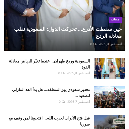
صحافة
حين سقطت الأذرع... تحركت الدول: السعودية تقلب
معادلة الردع
أغسطس 8, 2026
0
السعودية وردع طهران... عندما تغيّر الرياض معادلة
القوة
أغسطس 8, 2026
0
تحذير سعودي يهز المنطقة... هل بدأ العد التنازلي
لتصعيد ...
أغسطس 7, 2026
0
قبل فتح الأبواب لحزب الله... افتحوها لمن وقف مع
سوريا