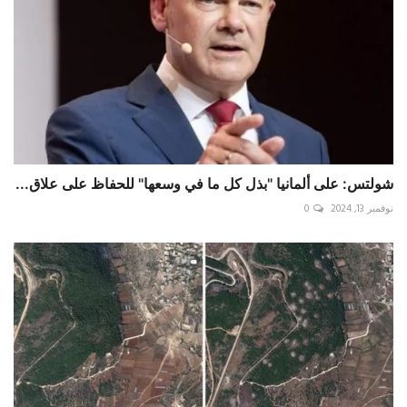
شولتس: على ألمانيا "بذل كل ما في وسعها" للحفاظ على علاق...
نوفمبر 13, 2024
0