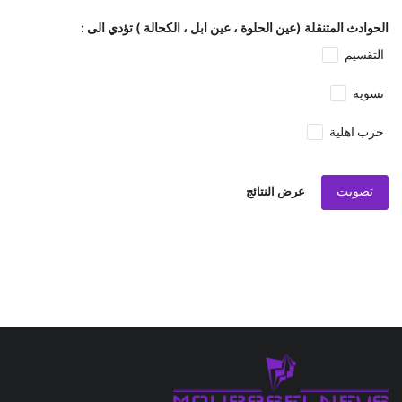
الحوادث المتنقلة (عين الحلوة ، عين ابل ، الكحالة ) تؤدي الى :
التقسيم
تسوية
حرب اهلية
تصويت
عرض النتائج