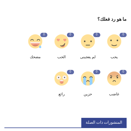
ما هو رد فعلك؟
0
0
0
0
يحب
لم يعجبنى
الحب
مضحك
0
0
0
غاضب
حزين
رائع
المنشورات ذات الصلة