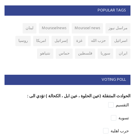
POPULAR TAGS
مراسل نيوز
Mourasel news
Mouraselnews
لبنان
اسرائيل
حزب الله
غزة
إسرائيل
امريكا
روسيا
ايران
سوريا
فلسطين
حماس
نتنياهو
VOTING POLL
الحوادث المتنقلة (عين الحلوة ، عين ابل ، الكحالة ) تؤدي الى :
التقسيم
تسوية
حرب اهلية