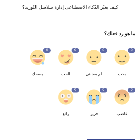
كيف يغيّر الذّكاء الاصطناعي إدارة سلاسل التّوريد؟
ما هو رد فعلك؟
0
0
0
0
يحب
لم يعجبنى
الحب
مضحك
0
0
0
غاضب
حزين
رائع