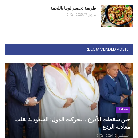
طريقة تحضير لوبيا باللحمة
مارس 17, 2025
0
RECOMMENDED POSTS
صحافة
حين سقطت الأذرع... تحركت الدول: السعودية تقلب
معادلة الردع
أغسطس 8, 2026
0