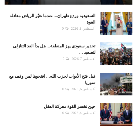
السعودية وردع طهران... عندما تغيّر الرياض معادلة
القوة
أغسطس 8, 2026
0
تحذير سعودي يهز المنطقة... هل بدأ العد التنازلي
لتصعيد ...
أغسطس 7, 2026
0
قبل فتح الأبواب لحزب الله... افتحوها لمن وقف مع
سوريا
أغسطس 6, 2026
0
حين تخسر القوة معركة العقل
أغسطس 4, 2026
0