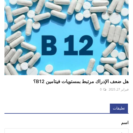
هل ضعف الإدراك مرتبط بمستويات فيتامين B12؟
فبراير 27, 2025
0
تعليقات
اسم