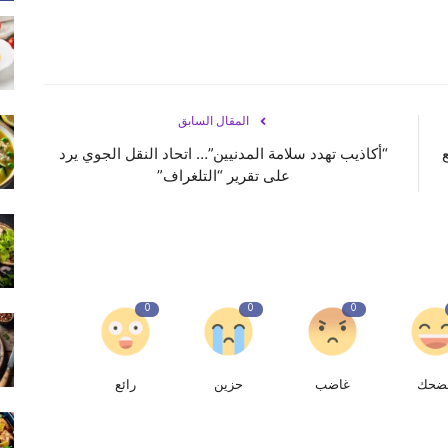
المقال السابق
“أكاذيب تهدد سلامة المدنيين”… اتحاد النقل الجوي يرد
على تقرير “التلغراف”
0
0
0
ضحك
غاضب
حزين
رائع