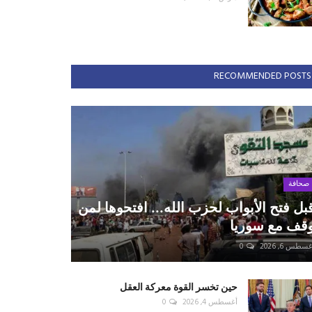
RECOMMENDED POSTS
صحافة
بل فتح الأبواب لحزب الله... افتحوها لمن
قف مع سوريا
سطس 6, 2026
0
حين تخسر القوة معركة العقل
أغسطس 4, 2026
0