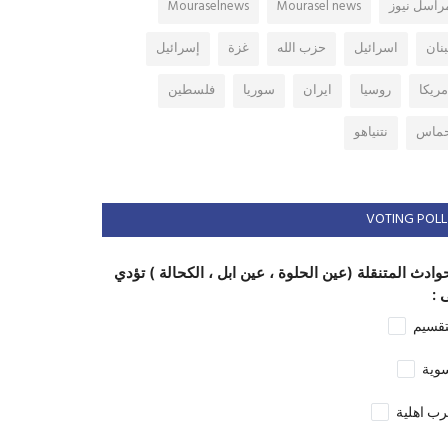
راسل نيوز
Mourasel news
Mouraselnews
بنان
اسرائيل
حزب الله
غزة
إسرائيل
مريكا
روسيا
ايران
سوريا
فلسطين
ماس
نتنياهو
VOTING POLL
وادث المتنقلة (عين الحلوة ، عين ابل ، الكحالة ) تؤدي
 :
تقسيم
وية
ب اهلية