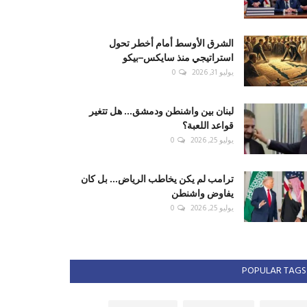
الشرق الأوسط أمام أخطر تحول
استراتيجي منذ سايكس–بيكو
يوليو 31, 2026
0
لبنان بين واشنطن ودمشق... هل تتغير
قواعد اللعبة؟
يوليو 25, 2026
0
ترامب لم يكن يخاطب الرياض... بل كان
يفاوض واشنطن
يوليو 25, 2026
0
POPULAR TAGS