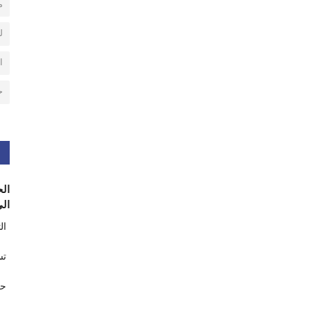
م
ل
ا
ح
الح
الى
ال
تس
حر