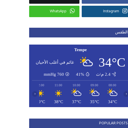
WhatsApp
Instagram
الطقس
Tempe
34°C
غائم في أغلب الأحيان
2.4 م\ث
41%
760
mmHg
14:00
13:00
12:00
11:00
10:00
09:00
08:00
‹
›
42°C
41°C
40°C
38°C
37°C
35°C
34°C
POPULAR POSTS