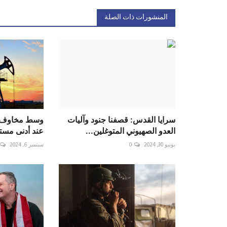
المنشورات ذات الصلة
سرايا القدس: قصفنا جنود وآليات
وسط مخاوف ح
العدو الصهيوني المتوغلين...
عند أدنى مستوى ف
يونيو 30, 2024
0
سبتمبر 6, 2024