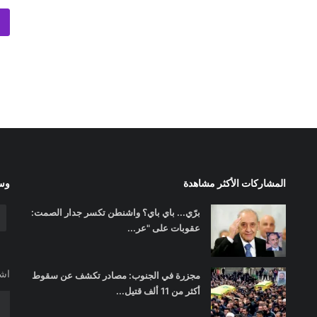
المشاركات الأكثر مشاهدة
وسا
برّي... باي باي؟ واشنطن تكسر جدار الصمت:
عقوبات على "عر...
اشت
مجزرة في الجنوب: مصادر تكشف عن سقوط
أكثر من 11 ألف قتيل...