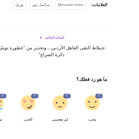
العلامات:
Mourasel news
مراسل نيوز
بوريل
المادة التالية
جنبلاط التقى العاهل الأردني… وتحذير من “خطورة توسّع
دائرة الصراع”
ما هو رد فعلك؟
0
0
0
0
يحب
لم يعجبنى
الحب
م