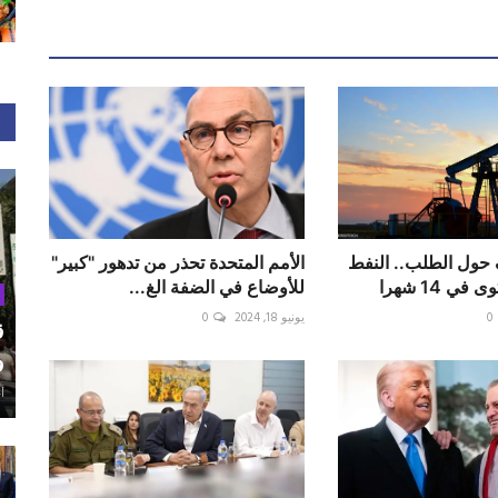
ول الطلب.. النفط
الأمم المتحدة تحذر من تدهور "كبير"
ي 14 شهرا
للأوضاع في الضفة الغ...
0
يونيو 18, 2024
0
ق
و
أغ