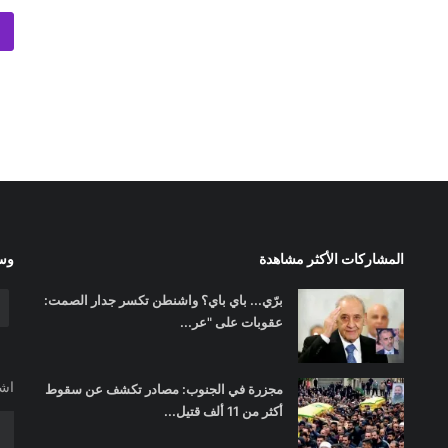
المشاركات الأكثر مشاهدة
وسا
برّي... باي باي؟ واشنطن تكسر جدار الصمت:
عقوبات على "عر...
اشت
مجزرة في الجنوب: مصادر تكشف عن سقوط
أكثر من 11 ألف قتيل...