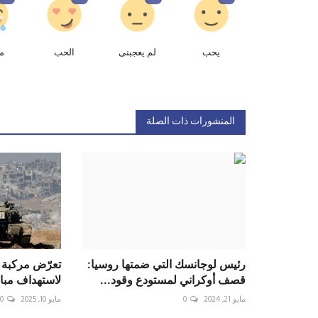
يحب
لم يعجبنى
الحب
م
المنشورات ذات الصلة
رئيس لوجانسك التي ضمتها روسيا:
تعرّض مركبة 
قصف أوكراني لمستودع وقود...
لاستهداف مبا
مايو 21, 2024
0
مايو 10, 2025
0