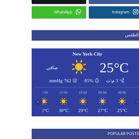
WhatsApp
Instagram
الطقس
New York City
25°C
صافي
3 م\ث
85%
762
mmHg
14:00
13:00
12:00
11:00
10:00
09:00
08:00
‹
›
33°C
32°C
32°C
30°C
29°C
27°C
25°C
POPULAR POSTS