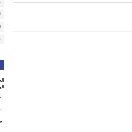
م
ل
ا
ح
الح
الى
ال
تس
حر