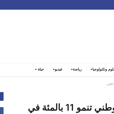
Track all markets on TradingView
لوم وتكنولوجيا
رياضة
فيديو
حياة
صافي أرباح بنك قطر الوطني تنمو 11 بالمئة في