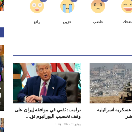
ضحك
غاضب
حزين
رائع
ح
ا
أغ
عسكرية اسرائيلية
ترامب: ثقتي في موافقة إيران على
شر
وقف تخصيب اليورانيوم تق...
يونيو 11, 2025
0