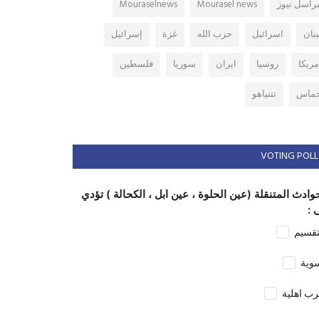
راسل نيوز
Mourasel news
Mouraselnews
بنان
اسرائيل
حزب الله
غزة
إسرائيل
مريكا
روسيا
ايران
سوريا
فلسطين
ماس
نتنياهو
VOTING POLL
وادث المتنقلة (عين الحلوة ، عين ابل ، الكحالة ) تؤدي
 :
تقسيم
وية
ب اهلية