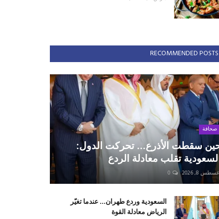
RECOMMENDED POSTS
صحافة
ين سقطت الأذرع... تحركت الدول:
لسعودية تقلب معادلة الردع
سطس 8, 2026
0
السعودية وردع طهران... عندما تغيّر
الرياض معادلة القوة