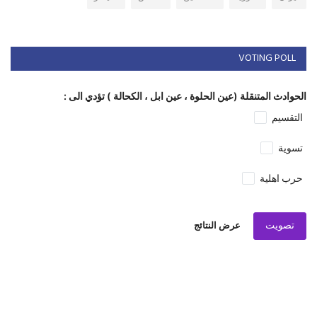
VOTING POLL
الحوادث المتنقلة (عين الحلوة ، عين ابل ، الكحالة ) تؤدي الى :
التقسيم
تسوية
حرب اهلية
تصويت
عرض النتائج