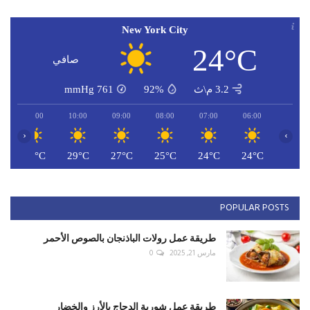
New York City
24°C
صافي
3.2 م\ث
92%
761
mmHg
11:00
10:00
09:00
08:00
07:00
06:00
‹
›
C
30°C
29°C
27°C
25°C
24°C
24°C
POPULAR POSTS
طريقة عمل رولات الباذنجان بالصوص الأحمر
مارس 21, 2025
0
طريقة عمل شوربة الدجاج بالأرز والخضار