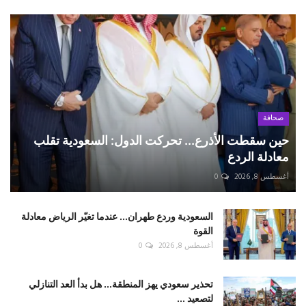
صحافة
حين سقطت الأذرع... تحركت الدول: السعودية تقلب
معادلة الردع
أغسطس 8, 2026
0
السعودية وردع طهران... عندما تغيّر الرياض معادلة
القوة
أغسطس 8, 2026
0
تحذير سعودي يهز المنطقة... هل بدأ العد التنازلي
لتصعيد ...