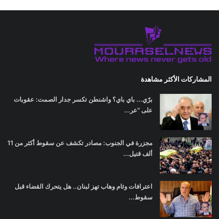
المشاركات الأكثر مشاهدة
برّي... باي باي؟ واشنطن تكسر جدار الصمت: عقوبات
على "عر...
مجزرة في الجنوب: مصادر تكشف عن سقوط أكثر من 11
ألف قتيل...
اعترافات وئام وهاب تهز لبنان.. هل يتحرك القضاء قبل
سقوط...