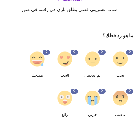
شاب عشريني قضى بطلق ناري في رقبته في صور
ما هو رد فعلك؟
0
0
0
0
يحب
لم يعجبنى
الحب
مضحك
0
0
0
غاضب
حزين
رائع