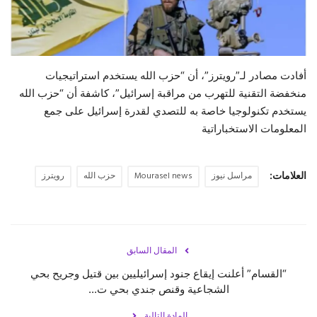
حياة
أفادت مصادر لـ”رويترز”، أن “حزب الله يستخدم استراتيجيات
منخفضة التقنية للتهرب من مراقبة إسرائيل”، كاشفة أن “حزب الله
يستخدم تكنولوجيا خاصة به للتصدي لقدرة إسرائيل على جمع
المعلومات الاستخباراتية
العلامات:
مراسل نيوز
Mourasel news
حزب الله
رويترز
المقال السابق
“القسام” أعلنت إيقاع جنود إسرائيليين بين قتيل وجريح بحي
الشجاعية وقنص جندي بحي ت...
المادة التالية