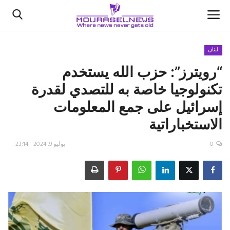
لبنان
“رويترز”: حزب الله يستخدم
الأخبار
تكنولوجيا خاصة به للتصدي لقدرة
كتّابنا
إسرائيل على جمع المعلومات
الاستخباراتية
السعودية
0
يوليو 9, 2024 - 23:14
اقتصاد
علوم وتكنولوجيا
رياضة
فيديو