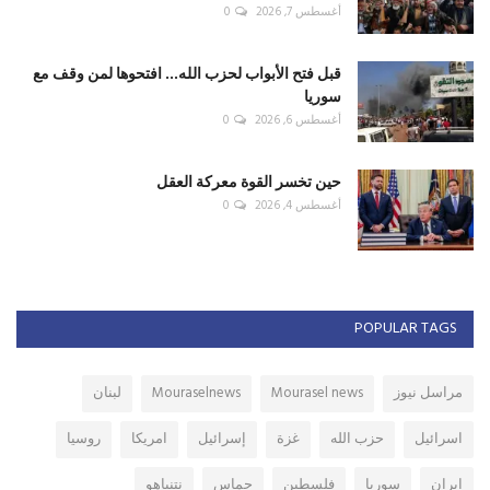
أغسطس 7, 2026
0
قبل فتح الأبواب لحزب الله... افتحوها لمن وقف مع
سوريا
أغسطس 6, 2026
0
حين تخسر القوة معركة العقل
أغسطس 4, 2026
0
POPULAR TAGS
مراسل نيوز
Mourasel news
Mouraselnews
لبنان
اسرائيل
حزب الله
غزة
إسرائيل
امريكا
روسيا
ايران
سوريا
فلسطين
حماس
نتنياهو