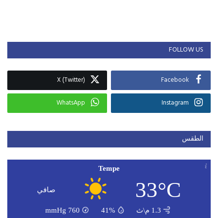
FOLLOW US
X (Twitter)
Facebook
WhatsApp
Instagram
الطقس
Tempe
33°C
صافي
1.3 م\ث
41%
760
mmHg