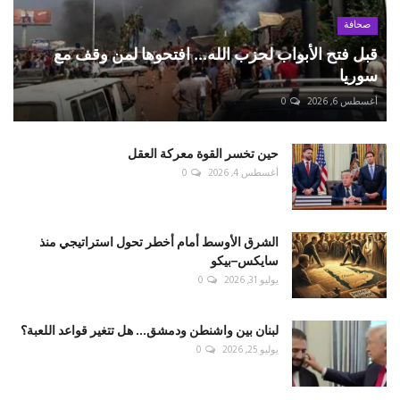
صحافة
قبل فتح الأبواب لحزب الله... افتحوها لمن وقف مع
سوريا
أغسطس 6, 2026
0
حين تخسر القوة معركة العقل
أغسطس 4, 2026
0
الشرق الأوسط أمام أخطر تحول استراتيجي منذ
سايكس–بيكو
يوليو 31, 2026
0
لبنان بين واشنطن ودمشق... هل تتغير قواعد اللعبة؟
يوليو 25, 2026
0