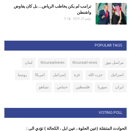
ترامب لم يكن يخاطب الرياض... بل كان يفاوض
واشنطن
يوليو 25, 2026
0
POPULAR TAGS
مراسل نيوز
Mourasel news
Mouraselnews
لبنان
اسرائيل
حزب الله
غزة
إسرائيل
امريكا
روسيا
ايران
سوريا
فلسطين
حماس
نتنياهو
VOTING POLL
الحوادث المتنقلة (عين الحلوة ، عين ابل ، الكحالة ) تؤدي الى :