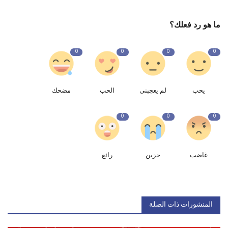
ما هو رد فعلك؟
0
0
0
0
يحب
لم يعجبنى
الحب
مضحك
0
0
0
غاضب
حزين
رائع
المنشورات ذات الصلة