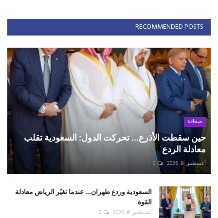
RECOMMENDED POSTS
صحافة
حين سقطت الأذرع... تحركت الدول: السعودية تقلب
معادلة الردع
أغسطس 8, 2026
0
السعودية وردع طهران... عندما تغيّر الرياض معادلة
القوة
أغسطس 8, 2026
0