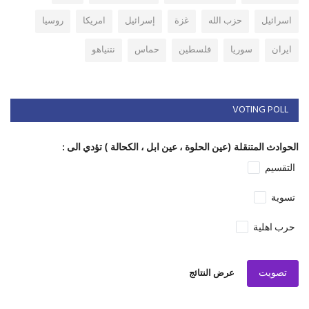
اسرائيل
حزب الله
غزة
إسرائيل
امريكا
روسيا
ايران
سوريا
فلسطين
حماس
نتنياهو
VOTING POLL
الحوادث المتنقلة (عين الحلوة ، عين ابل ، الكحالة ) تؤدي الى :
التقسيم
تسوية
حرب اهلية
تصويت
عرض النتائج