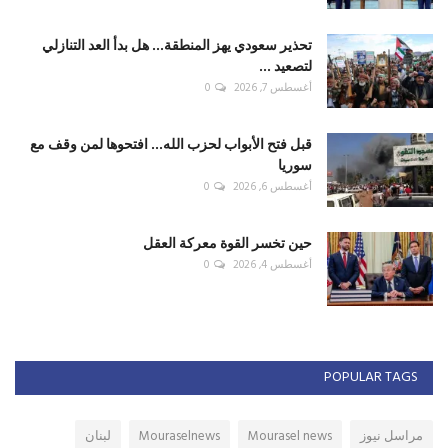
تحذير سعودي يهز المنطقة... هل بدأ العد التنازلي
لتصعيد ...
أغسطس 7, 2026
0
قبل فتح الأبواب لحزب الله... افتحوها لمن وقف مع
سوريا
أغسطس 6, 2026
0
حين تخسر القوة معركة العقل
أغسطس 4, 2026
0
POPULAR TAGS
مراسل نيوز
Mourasel news
Mouraselnews
لبنان