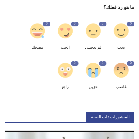
ما هو رد فعلك؟
0
0
0
0
يحب
لم يعجبنى
الحب
مضحك
0
0
0
غاضب
حزين
رائع
المنشورات ذات الصلة