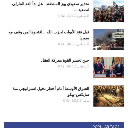
تحذير سعودي يهز المنطقة... هل بدأ العد التنازلي
لتصعيد ...
أغسطس 7, 2026
0
قبل فتح الأبواب لحزب الله... افتحوها لمن وقف مع
سوريا
أغسطس 6, 2026
0
حين تخسر القوة معركة العقل
أغسطس 4, 2026
0
الشرق الأوسط أمام أخطر تحول استراتيجي منذ
سايكس–بيكو
يوليو 31, 2026
0
POPULAR TAGS