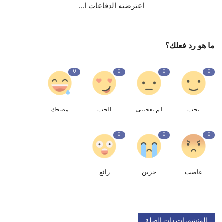
اعترضته الدفاعات ا...
ما هو رد فعلك؟
0
0
0
0
يحب
لم يعجبنى
الحب
مضحك
0
0
0
غاضب
حزين
رائع
المنشورات ذات الصلة