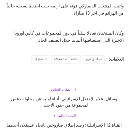
وأثبت المنتخب الدنماركي قوته على أرضه حيث احتفظ بسجله خالياً
من الهزائم في آخر 13 مباراة.
وكان المنتخبان تعادلا سلباً في دور المجموعات في كأس اوروبا
الاخيرة التي استضافتها ألمانيا خلال الصيف الحالي
العلامات:
مراسل نيوز
Mourasel news
الدنمارك
المقال السابق
وسائل إعلام الإحتلال الإسرائيلي: أنباء أولية عن محاولة دعس
لمجموعة من جنود الاحت...
المادة التالية
القناة 12 الإسرائيلية: رصد إطلاق صاروخين باتجاه عسقلان أحدهما