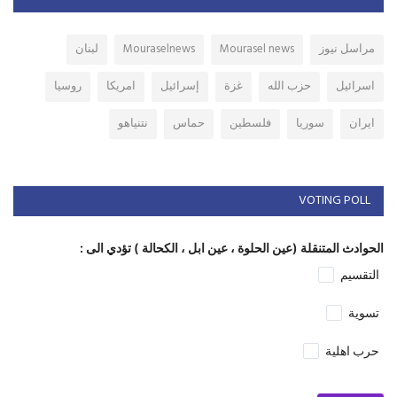
مراسل نيوز
Mourasel news
Mouraselnews
لبنان
اسرائيل
حزب الله
غزة
إسرائيل
امريكا
روسيا
ايران
سوريا
فلسطين
حماس
نتنياهو
VOTING POLL
الحوادث المتنقلة (عين الحلوة ، عين ابل ، الكحالة ) تؤدي الى :
التقسيم
تسوية
حرب اهلية