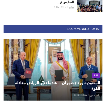
السادس ع...
يوليو 3, 2025
0
RECOMMENDED POSTS
كتّابنا
السعودية وردع طهران... عندما تغيّر الرياض معادلة
القوة
أغسطس 8, 2026
0