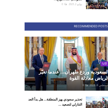
يوليو 3, 2025
0
RECOMMENDED POSTS
كتّابنا
لسعودية وردع طهران... عندما تغيّر
لرياض معادلة القوة
سطس 8, 2026
0
تحذير سعودي يهز المنطقة... هل بدأ العد
التنازلي لتصعيد ...