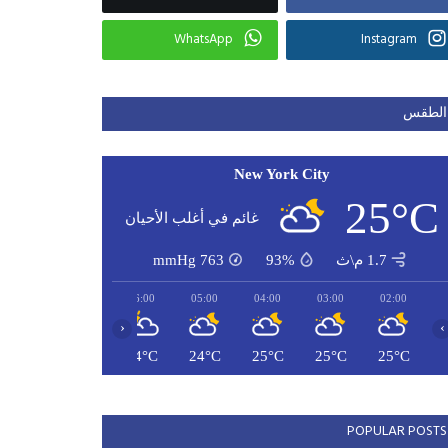
WhatsApp
Instagram
الطقس
New York City
25°C
غائم في أغلب الأحيان
1.7 م\ث
93%
763
mmHg
08:00
07:00
06:00
05:00
04:00
03:00
02:00
‹
›
25°C
24°C
24°C
24°C
25°C
25°C
25°C
POPULAR POSTS