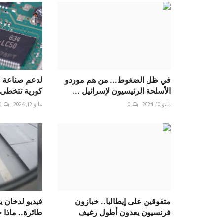
في ظل الضغوط... من هم موردو
لدعم صناعة ا
الأسلحة الرئيسيون لإسرائيل ...
كورية تتخطى 7 مليارات د..
مايو 10, 2024
0
مايو 12, 2024
0
متفوقين على إيطاليا.. خبازون
فيديو لدخان 
فرنسيون يعدون أطول رغيف
طائرة.. ماذا