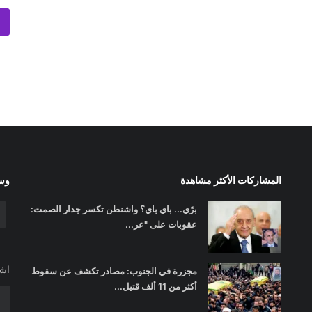
المشاركات الأكثر مشاهدة
وسا
برّي... باي باي؟ واشنطن تكسر جدار الصمت:
عقوبات على "عر...
اشت
مجزرة في الجنوب: مصادر تكشف عن سقوط
أكثر من 11 ألف قتيل...