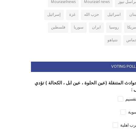
راسل نيوز
Mourasel news
Mouraselnews
بنان
اسرائيل
حزب الله
غزة
إسرائيل
مريكا
روسيا
ايران
سوريا
فلسطين
ماس
نتنياهو
VOTING POLL
وادث المتنقلة (عين الحلوة ، عين ابل ، الكحالة ) تؤدي
 :
تقسيم
وية
ب اهلية