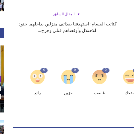
المقال السابق
كتائب القسام: استهدفنا بقذائف منزلين بداخلهما جنودا
للاحتلال وأوقعناهم قتلى وجرح...
0
0
0
ا
ضحك
غاضب
حزين
رائع
ا
أغ