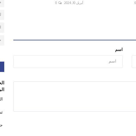
م
أبريل 10, 2024
0
ل
ا
ح
اسم
الح
الى
ال
تس
حر