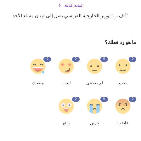
المادة التالية
‏"أ ف ب": وزير الخارجية الفرنسي يصل إلى لبنان مساء الأحد
ما هو رد فعلك؟
0
0
0
0
يحب
لم يعجبنى
الحب
مضحك
0
0
0
غاضب
حزين
رائع