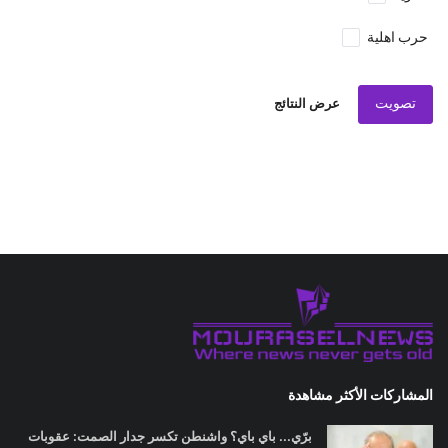
حرب اهلية
تصويت
عرض النتائج
المشاركات الأكثر مشاهدة
برّي... باي باي؟ واشنطن تكسر جدار الصمت: عقوبات