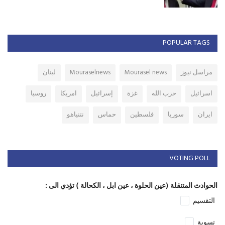
POPULAR TAGS
مراسل نيوز
Mourasel news
Mouraselnews
لبنان
اسرائيل
حزب الله
غزة
إسرائيل
امريكا
روسيا
ايران
سوريا
فلسطين
حماس
نتنياهو
VOTING POLL
الحوادث المتنقلة (عين الحلوة ، عين ابل ، الكحالة ) تؤدي الى :
التقسيم
تسوية