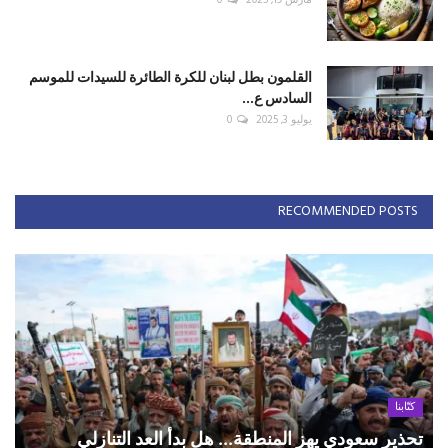
مارس 19, 2025
0
القلمون بطل لبنان للكرة الطائرة للسيدات للموسم
السادس ع...
يوليو 3, 2025
0
RECOMMENDED POSTS
كتّابنا
تحذير سعودي يهز المنطقة... هل بدأ العد التنازلي