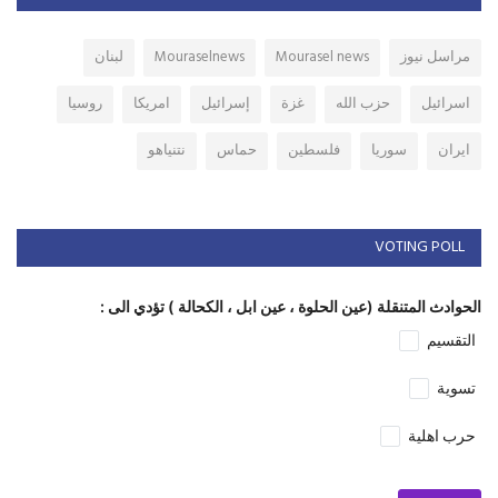
مراسل نيوز
Mourasel news
Mouraselnews
لبنان
اسرائيل
حزب الله
غزة
إسرائيل
امريكا
روسيا
ايران
سوريا
فلسطين
حماس
نتنياهو
VOTING POLL
الحوادث المتنقلة (عين الحلوة ، عين ابل ، الكحالة ) تؤدي الى :
التقسيم
تسوية
حرب اهلية