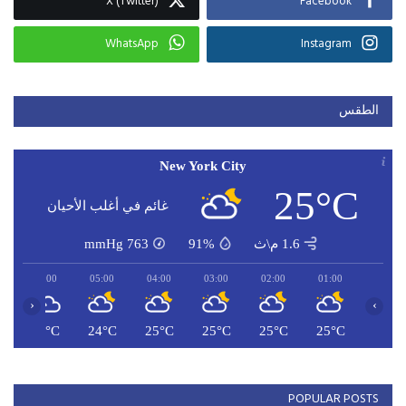
X (Twitter)
Facebook
WhatsApp
Instagram
الطقس
New York City
25°C
غائم في أغلب الأحيان
1.6 م\ث
91%
763
mmHg
06:00
05:00
04:00
03:00
02:00
01:00
‹
›
C
24°C
24°C
25°C
25°C
25°C
25°C
POPULAR POSTS