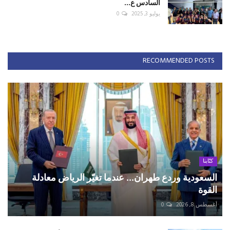
السادس ع...
يوليو 3, 2025
0
RECOMMENDED POSTS
كتّابنا
السعودية وردع طهران... عندما تغيّر الرياض معادلة
القوة
أغسطس 8, 2026
0