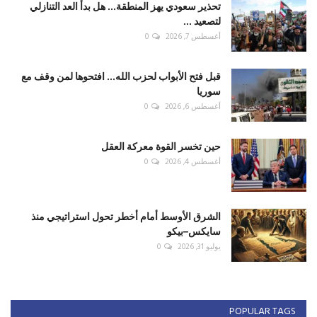
تحذير سعودي يهز المنطقة... هل بدأ العد التنازلي
لتصعيد ...
أغسطس 7, 2026
0
قبل فتح الأبواب لحزب الله... افتحوها لمن وقف مع
سوريا
أغسطس 6, 2026
0
حين تخسر القوة معركة العقل
أغسطس 4, 2026
0
الشرق الأوسط أمام أخطر تحول استراتيجي منذ
سايكس–بيكو
يوليو 31, 2026
0
POPULAR TAGS