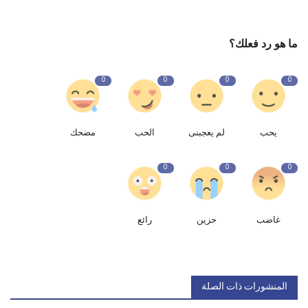
ما هو رد فعلك؟
0
0
0
0
يحب
لم يعجبنى
الحب
مضحك
0
0
0
غاضب
حزين
رائع
المنشورات ذات الصلة