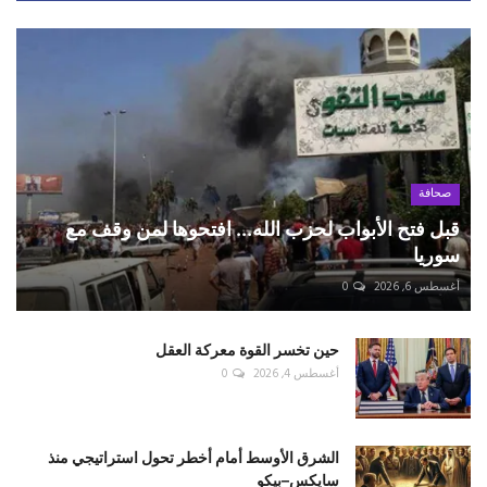
صحافة
قبل فتح الأبواب لحزب الله... افتحوها لمن وقف مع
سوريا
أغسطس 6, 2026
0
حين تخسر القوة معركة العقل
أغسطس 4, 2026
0
الشرق الأوسط أمام أخطر تحول استراتيجي منذ
سايكس–بيكو