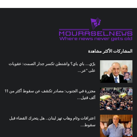
المشاركات الأكثر مشاهدة
برّي... باي باي؟ واشنطن تكسر جدار الصمت: عقوبات
على "عر...
مجزرة في الجنوب: مصادر تكشف عن سقوط أكثر من 11
ألف قتيل...
اعترافات وئام وهاب تهز لبنان.. هل يتحرك القضاء قبل
سقوط...