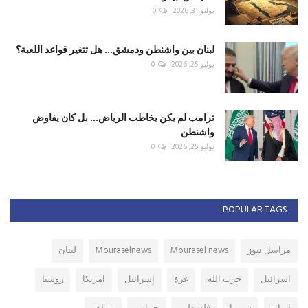
يوليو 31, 2026
0
لبنان بين واشنطن ودمشق... هل تتغير قواعد اللعبة؟
يوليو 25, 2026
0
ترامب لم يكن يخاطب الرياض... بل كان يفاوض
واشنطن
يوليو 25, 2026
0
POPULAR TAGS
مراسل نيوز
Mourasel news
Mouraselnews
لبنان
اسرائيل
حزب الله
غزة
إسرائيل
امريكا
روسيا