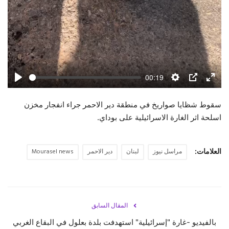
00:19
Play
Settings
PIP
Enter
fulls
سقوط شظايا صواريخ في منطقة دير الاحمر جراء انفجار مخزن
اسلحة اثر الغارة الاسرائيلية على بوداي.
العلامات:
مراسل نيوز
لبنان
دير الاحمر
Mourasel news
المقال السابق
بالفيديو -غارة "إسرائيلية" استهدفت بلدة بعلول في ‎البقاع الغربي