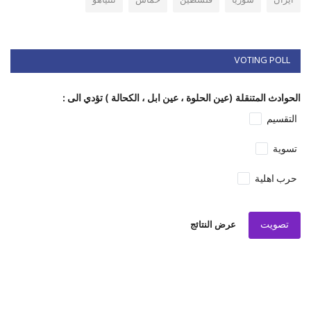
ايران
سوريا
فلسطين
حماس
نتنياهو
VOTING POLL
الحوادث المتنقلة (عين الحلوة ، عين ابل ، الكحالة ) تؤدي الى :
التقسيم
تسوية
حرب اهلية
تصويت
عرض النتائج