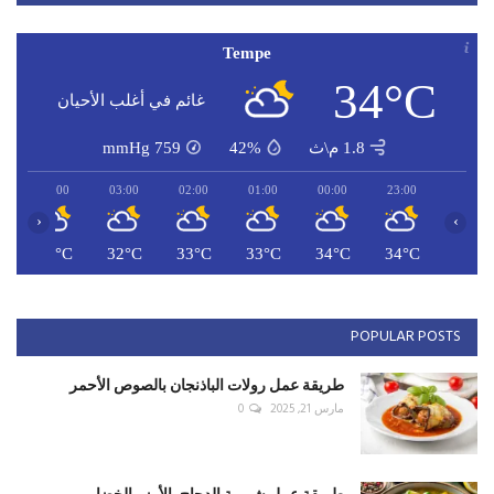
Tempe
34°C
غائم في أغلب الأحيان
1.8 م\ث
42%
759
mmHg
04:00
03:00
02:00
01:00
00:00
23:00
‹
›
C
32°C
32°C
33°C
33°C
34°C
34°C
POPULAR POSTS
طريقة عمل رولات الباذنجان بالصوص الأحمر
مارس 21, 2025
0
طريقة عمل شوربة الدجاج بالأرز والخضار