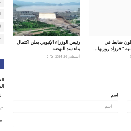
م
ل
ا
ح
لون ضابط في
رئيس الوزراء الإثيوبي يعلن اكتمال
ية " فرزاد روزبها...
بناء سد النهضة
أغسطس 26, 2024
0
الح
الى
اسم
ال
تس
حر