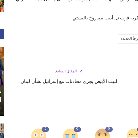
كرية قرب تل أبيب بصاروخ باليستي
فأ الحديدة
المقال السابق
البيت الأبيض يجري محادثات مع إسرائيل بشأن لبنان!
ح
ا
أغ
0
0
0