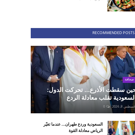
RECOMMENDED POSTS
صحافة
ين سقطت الأذرع... تحركت الدول:
لسعودية تقلب معادلة الردع
سطس 8, 2026
0
السعودية وردع طهران... عندما تغيّر
الرياض معادلة القوة