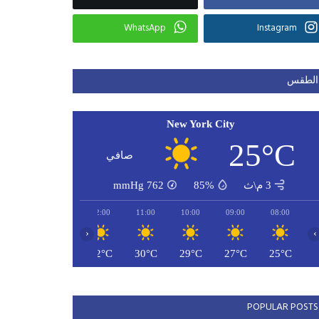
WhatsApp
Instagram
الطقس
New York City
25°C
صافي
3 م\ث
85%
762
mmHg
14:00
13:00
12:00
11:00
10:00
09:00
08:00
‹
›
33°C
32°C
32°C
30°C
29°C
27°C
25°C
POPULAR POSTS