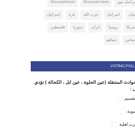
راسل نيوز
Mourasel news
Mouraselnews
بنان
اسرائيل
حزب الله
غزة
إسرائيل
مريكا
روسيا
ايران
سوريا
فلسطين
ماس
نتنياهو
VOTING POLL
وادث المتنقلة (عين الحلوة ، عين ابل ، الكحالة ) تؤدي
 :
تقسيم
وية
ب اهلية