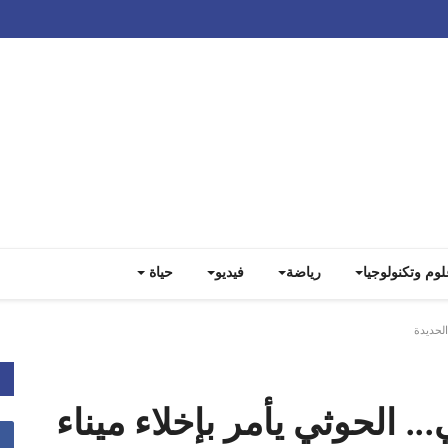
Track all markets on TradingView
لوم وتكنولوجيا
رياضة
فيديو
حياة
الحديدة
. الحوثي يأمر بإخلاء ميناء