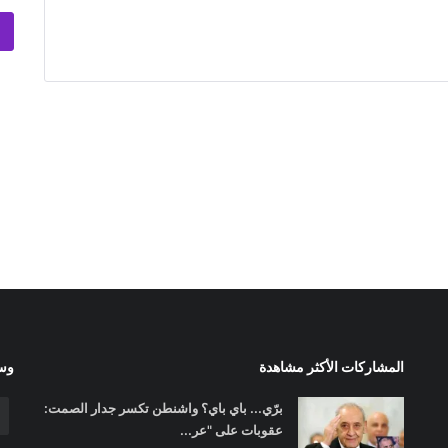
المشاركات الأكثر مشاهدة
وسا
برّي... باي باي؟ واشنطن تكسر جدار الصمت:
عقوبات على "عر...