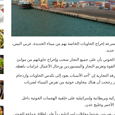
سرعة إخراج الحاويات الخاصة بهم من ميناء الحديدة، غربي اليمن،
ديد.
ة الحوثي بأن على جميع التجار سحب وإخراج حاوياتهم من موانئ
القوة وتغريم التجار والمستوردين ورجال الأعمال غرامات باهظة.
فة التجارية إن "أحد الأسباب يعود إلى تكدس الحاويات وازدحام
مصادر رجحت أن هناك مخاوف حوثية من تعرض الميناء لضربات
ركية وبريطانية وإسرائيلية على خلفية الهجمات الحوثية داخل
الأحمر وخليج عدن.
 ضربتين شنتها مقاتلات إسرائيلية رداً على إطلاق جماعة الحوثي