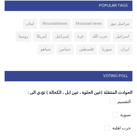
POPULAR TAGS
مراسل نيوز
Mourasel news
Mouraselnews
لبنان
اسرائيل
حزب الله
غزة
إسرائيل
امريكا
روسيا
ايران
سوريا
فلسطين
حماس
نتنياهو
VOTING POLL
الحوادث المتنقلة (عين الحلوة ، عين ابل ، الكحالة ) تؤدي الى :
التقسيم
تسوية
حرب اهلية