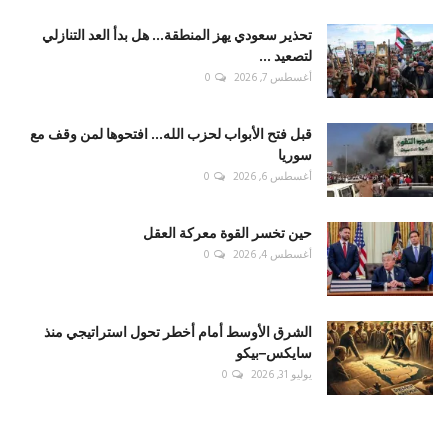
تحذير سعودي يهز المنطقة... هل بدأ العد التنازلي
لتصعيد ...
أغسطس 7, 2026
0
قبل فتح الأبواب لحزب الله... افتحوها لمن وقف مع
سوريا
أغسطس 6, 2026
0
حين تخسر القوة معركة العقل
أغسطس 4, 2026
0
الشرق الأوسط أمام أخطر تحول استراتيجي منذ
سايكس–بيكو
يوليو 31, 2026
0