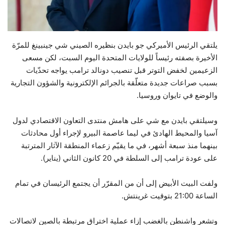
حياة
يلتقي الرئيس الأميركي جو بايدن بنظيره الصيني شي جينبينغ للمرّة
الأخيرة بصفته رئيساً للولايات المتحدة اليوم السبت، لكن مسعى
الزعيمين لخفض التوتر قبل تنصيب دونالد ترامب يواجه تحدّيات
بسبب صراعات جديدة متعلّقة بالجرائم الإلكترونية والشؤون التجارية
والوضع في تايوان وروسيا.
وسيلتقي بايدن مع شي على هامش منتدى التعاون الاقتصادي لدول
آسيا والمحيط الهادئ في ليما عاصمة البيرو لإجراء أول محادثات
بينهما منذ سبعة أشهر، في ما يقيّم زعماء المنطقة الآثار المترتبة
على عودة ترامب إلى السلطة في 20 كانون الثاني (يناير).
ولفت البيت الأبيض إلى أن من المقرّر أن يجتمع الرئيسان في تمام
الساعة 21:00 بتوقيت غرينتش.
وتشعر واشنطن بالغضب إزاء عملية اختراق مرتبطة بالصين لاتصالات