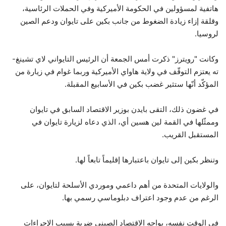
هاتفية لمسؤولين في الحكومة الأميركية وفي الحملات الرئاسية،
وقلقة إزاء زيادة الضغوط من جانب بكين على تايوان ودعم الصين
لروسيا.
وكانت "رويترز" ذكرت أمس الجمعة أن الرئيس التايواني لاي تشينغ-
ته يعتزم التوقّف في ولاية هاواي الأميركية وربما غوام في زيارة من
المؤكّد أنّها ستثير غضب بكين في الأسابيع المقبلة.
في غضون ذلك، التقى بايدن بوزير الاقتصاد السابق في تايوان
وممثّلها في القمة لين هسين أي، الذي دعاه لزيارة تايوان في
المستقبل القريب.
وتنظر بكين إلى تايوان باعتبارها إقليماً تابعاً لها.
والولايات المتحدة من أهم داعمي وموردي الأسلحة لتايوان، على
الرغم من عدم وجود اعتراف دبلوماسي رسمي بها.
في الوقت نفسه، يواجه الاقتصاد الصيني ضربة بسبب الإجراءات