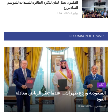
القلمون بطل لبنان للكرة الطائرة للسيدات للموسم
السادس ع...
يوليو 3, 2025
0
RECOMMENDED POSTS
كتّابنا
السعودية وردع طهران... عندما تغيّر الرياض معادلة
القوة
أغسطس 8, 2026
0