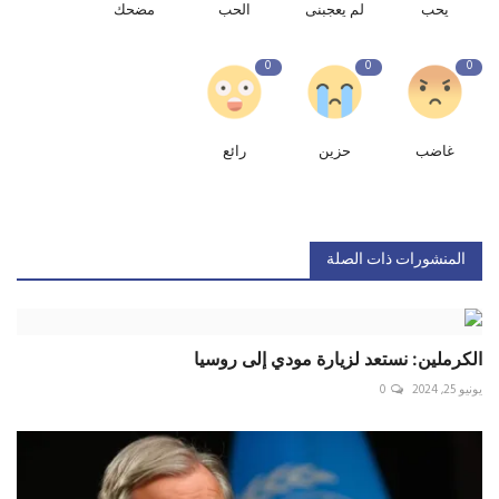
يحب
لم يعجبنى
الحب
مضحك
0
0
0
غاضب
حزين
رائع
المنشورات ذات الصلة
الكرملين: نستعد لزيارة مودي إلى روسيا
يونيو 25, 2024
0