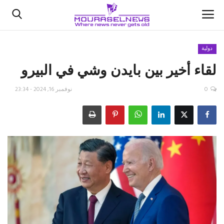
دولية
لقاء أخير بين بايدن وشي في البيرو
الأخبار
0
نوفمبر 16, 2024 - 23:34
كتّابنا
السعودية
اقتصاد
علوم وتكنولوجيا
رياضة
فيديو