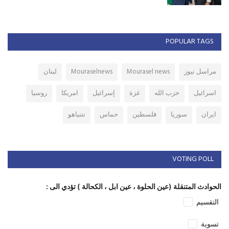
POPULAR TAGS
مراسل نيوز
Mourasel news
Mouraselnews
لبنان
اسرائيل
حزب الله
غزة
إسرائيل
امريكا
روسيا
ايران
سوريا
فلسطين
حماس
نتنياهو
VOTING POLL
الحوادث المتنقلة (عين الحلوة ، عين ابل ، الكحالة ) تؤدي الى :
التقسيم
تسوية