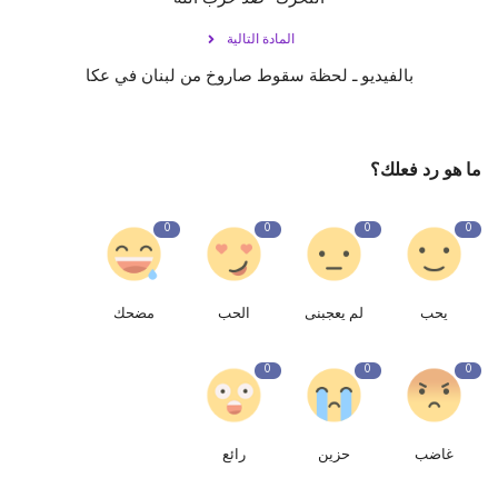
المادة التالية
بالفيديو ـ لحظة سقوط صاروخ من لبنان في عكا
ما هو رد فعلك؟
0
0
0
0
يحب
لم يعجبنى
الحب
مضحك
0
0
0
غاضب
حزين
رائع