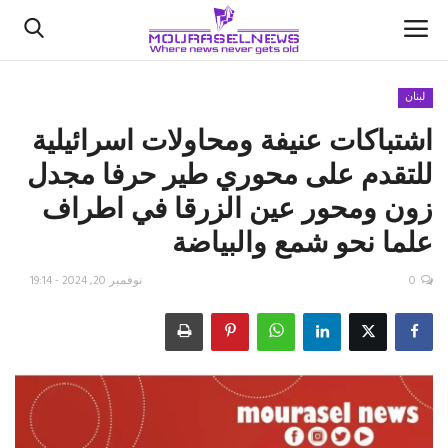
لبنان
اشتباكات عنيفة ومحاولات اسرائيلية
الأخبار
للتقدم على محوري طير حرفا مجدل
كتّابنا
زون ومحور عين الزرقا في اطراف
علما نحو شمع والبياضة
السعودية
0
نوفمبر 20, 2024 - 19:14
اقتصاد
علوم وتكنولوجيا
رياضة
فيديو