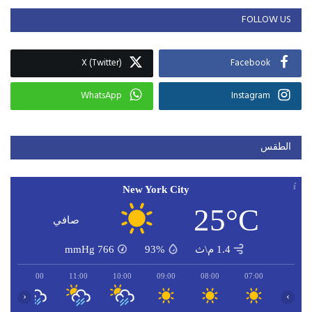
FOLLOW US
X (Twitter)
Facebook
WhatsApp
Instagram
الطقس
New York City
25°C
صافي
1.4 م\ث
93%
766
mmHg
12:00
11:00
10:00
09:00
08:00
07:00
‹
›