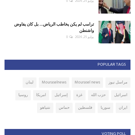
يوليو 25, 2026
0
ترامب لم يكن يخاطب الرياض... بل كان يفاوض
واشنطن
يوليو 25, 2026
0
POPULAR TAGS
مراسل نيوز
Mourasel news
Mouraselnews
لبنان
اسرائيل
حزب الله
غزة
إسرائيل
امريكا
روسيا
ايران
سوريا
فلسطين
حماس
نتنياهو
VOTING POLL