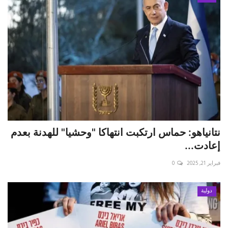
نتانياهو: حماس ارتكبت انتهاكا "وحشيا" للهدنة بعدم
إعادت...
فبراير 21, 2025
0
دولية