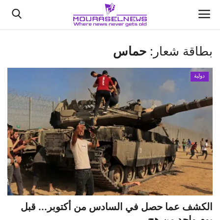
بطاقة شعار:
حماس
الأخبار
دولية
كتّابنا
السعودية
اقتصاد
علوم وتكنولوجيا
رياضة
الكشف عما حصل في السادس من أكتوبر... قبل
فيديو
يوم واحد من هج...