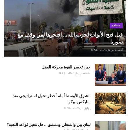
صحافة
قبل فتح الأبواب لحزب الله... افتحوها لمن وقف مع
سوريا
أغسطس 6, 2026
0
حين تخسر القوة معركة العقل
أغسطس 4, 2026
0
الشرق الأوسط أمام أخطر تحول استراتيجي منذ
سايكس–بيكو
يوليو 31, 2026
0
لبنان بين واشنطن ودمشق... هل تتغير قواعد اللعبة؟