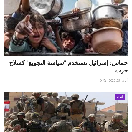
حماس: إسرائيل تستخدم "سياسة التجويع" كسلاح
حرب
أبريل 29, 2025
0
لبنان