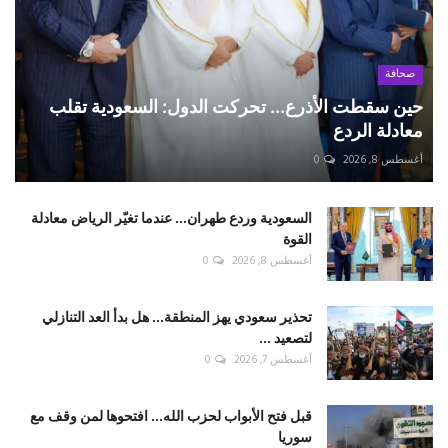
صحافة
حين سقطت الأذرع... تحركت الدول: السعودية تقلب
معادلة الردع
أغسطس 8, 2026
0
السعودية وردع طهران... عندما تغيّر الرياض معادلة
القوة
أغسطس 8, 2026
0
تحذير سعودي يهز المنطقة... هل بدأ العد التنازلي
لتصعيد ...
أغسطس 7, 2026
0
قبل فتح الأبواب لحزب الله... افتحوها لمن وقف مع
سوريا