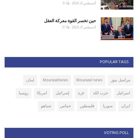
أغسطس 6, 2026
0
حين تخسر القوة معركة العقل
أغسطس 4, 2026
0
POPULAR TAGS
مراسل نيوز
Mourasel news
Mouraselnews
لبنان
اسرائيل
حزب الله
غزة
إسرائيل
امريكا
روسيا
ايران
سوريا
فلسطين
حماس
نتنياهو
VOTING POLL