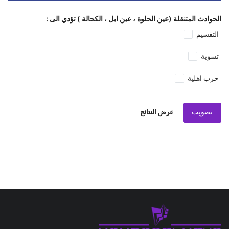
الحوادث المتنقلة (عين الحلوة ، عين ابل ، الكحالة ) تؤدي الى :
التقسيم
تسوية
حرب اهلية
تصويت
عرض النتائج