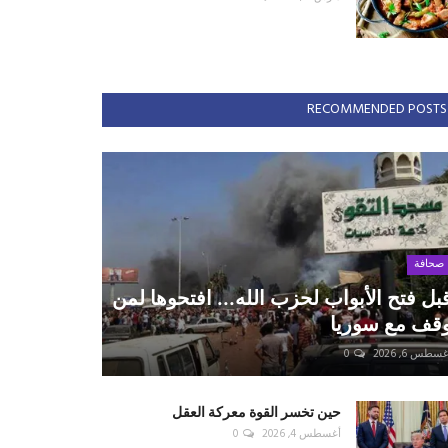
RECOMMENDED POSTS
صحافة
بل فتح الأبواب لحزب الله... افتحوها لمن
قف مع سوريا
سطس 6, 2026
0
حين تخسر القوة معركة العقل
أغسطس 4, 2026
0