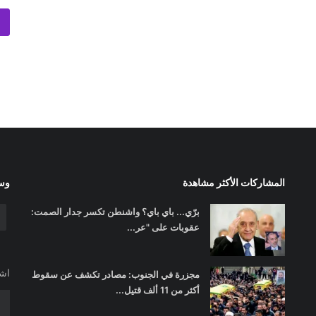
المشاركات الأكثر مشاهدة
وسا
برّي... باي باي؟ واشنطن تكسر جدار الصمت:
عقوبات على "عر...
اشت
مجزرة في الجنوب: مصادر تكشف عن سقوط
أكثر من 11 ألف قتيل...