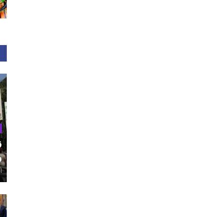
ق
و
أغ