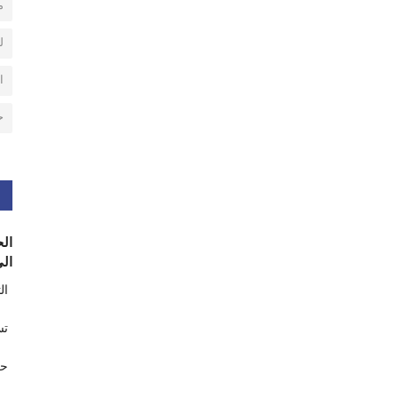
م
ل
ا
ح
الح
الى
ال
تس
حر