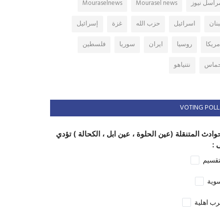
راسل نيوز
Mourasel news
Mouraselnews
بنان
اسرائيل
حزب الله
غزة
إسرائيل
مريكا
روسيا
ايران
سوريا
فلسطين
ماس
نتنياهو
VOTING POLL
وادث المتنقلة (عين الحلوة ، عين ابل ، الكحالة ) تؤدي
 :
تقسيم
وية
ب اهلية