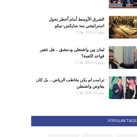
الشرق الأوسط أمام أخطر تحول
استراتيجي منذ سايكس–بيكو
يوليو 31, 2026
0
لبنان بين واشنطن ودمشق... هل تتغير
قواعد اللعبة؟
يوليو 25, 2026
0
ترامب لم يكن يخاطب الرياض... بل كان
يفاوض واشنطن
يوليو 25, 2026
0
POPULAR TAGS