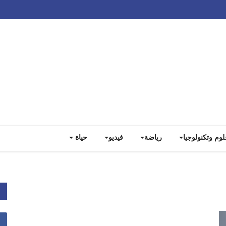
Track all markets on TradingView
لوم وتكنولوجيا
رياضة
فيديو
حياة