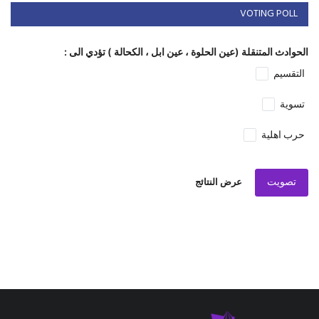
VOTING POLL
الحوادث المتنقلة (عين الحلوة ، عين ابل ، الكحالة ) تؤدي الى :
التقسيم
تسوية
حرب اهلية
تصويت
عرض النتائج