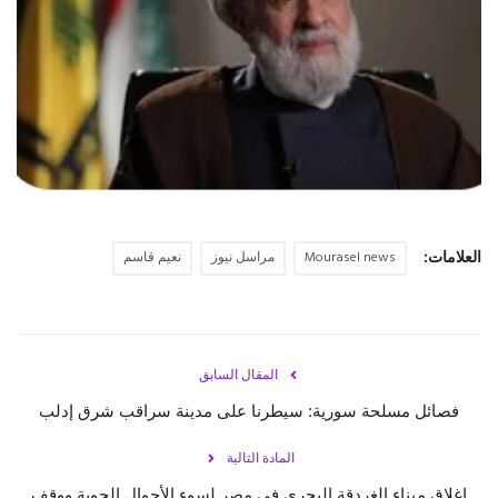
حياة
العلامات:
Mourasel news
مراسل نيوز
نعيم قاسم
المقال السابق
فصائل مسلحة سورية: سيطرنا على مدينة ‎سراقب شرق ‎إدلب
المادة التالية
إغلاق ميناء الغردقة البحري في ‎مصر لسوء الأحوال الجوية ووقف