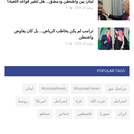
لبنان بين واشنطن ودمشق... هل تتغير قواعد اللعبة؟
يوليو 25, 2026
0
ترامب لم يكن يخاطب الرياض... بل كان يفاوض
واشنطن
يوليو 25, 2026
0
POPULAR TAGS
مراسل نيوز
Mourasel news
Mouraselnews
لبنان
اسرائيل
حزب الله
غزة
إسرائيل
امريكا
روسيا
ايران
سوريا
فلسطين
حماس
نتنياهو