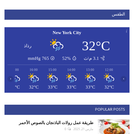
الطقس
New York City
32°C
رذاذ
3.1 م\ث
52%
765
mmHg
17:00
16:00
15:00
14:00
13:00
12:00
‹
›
C
32°C
32°C
33°C
33°C
33°C
32°C
POPULAR POSTS
طريقة عمل رولات الباذنجان بالصوص الأحمر
مارس 21, 2025
0