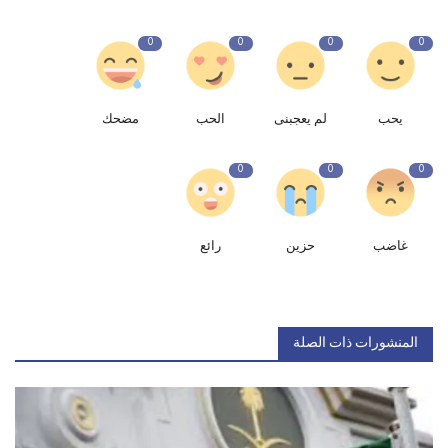
0
0
0
0
يحب
لم يعجبنى
الحب
مضحك
0
0
0
غاضب
حزين
رائع
المنشورات ذات الصلة