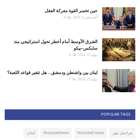
حين تخسر القوة معركة العقل
أغسطس 4, 2026
0
الشرق الأوسط أمام أخطر تحول استراتيجي منذ
سايكس–بيكو
يوليو 31, 2026
0
لبنان بين واشنطن ودمشق... هل تتغير قواعد اللعبة؟
يوليو 25, 2026
0
POPULAR TAGS
مراسل نيوز
Mourasel news
Mouraselnews
لبنان