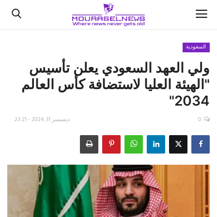
السعودية
ولي العهد السعودي يعلن تأسيس
الأخبار
"الهيئة العليا لاستضافة كأس العالم
كتّابنا
2034"
السعودية
0
ديسمبر 11, 2024 - 23:21
اقتصاد
علوم وتكنولوجيا
رياضة
فيديو