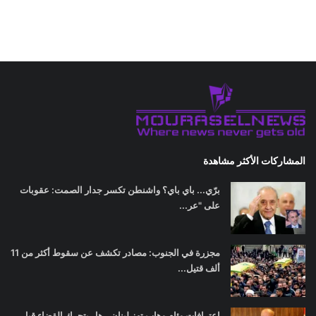
المشاركات الأكثر مشاهدة
برّي... باي باي؟ واشنطن تكسر جدار الصمت: عقوبات
على "عر...
مجزرة في الجنوب: مصادر تكشف عن سقوط أكثر من 11
ألف قتيل...
اعترافات وئام وهاب تهز لبنان.. هل يتحرك القضاء قبل