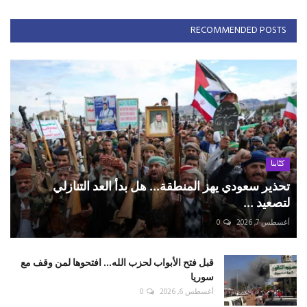
RECOMMENDED POSTS
كتّابنا
تحذير سعودي يهز المنطقة... هل بدأ العد التنازلي
لتصعيد ...
أغسطس 7, 2026
0
قبل فتح الأبواب لحزب الله... افتحوها لمن وقف مع
سوريا
أغسطس 6, 2026
0