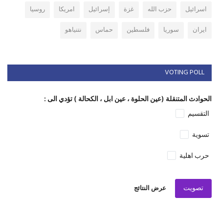
اسرائيل
حزب الله
غزة
إسرائيل
امريكا
روسيا
ايران
سوريا
فلسطين
حماس
نتنياهو
VOTING POLL
الحوادث المتنقلة (عين الحلوة ، عين ابل ، الكحالة ) تؤدي الى :
التقسيم
تسوية
حرب اهلية
تصويت
عرض النتائج