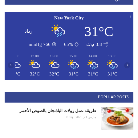
New York City
31°C
رذاذ
3.8 م\ث
65%
766
mmHg
18:00
17:00
16:00
15:00
14:00
13:00
‹
›
C
31°C
32°C
32°C
31°C
31°C
31°C
POPULAR POSTS
طريقة عمل رولات الباذنجان بالصوص الأحمر
مارس 21, 2025
0