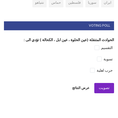
ايران
سوريا
فلسطين
حماس
نتنياهو
VOTING POLL
الحوادث المتنقلة (عين الحلوة ، عين ابل ، الكحالة ) تؤدي الى :
التقسيم
تسوية
حرب اهلية
تصويت
عرض النتائج