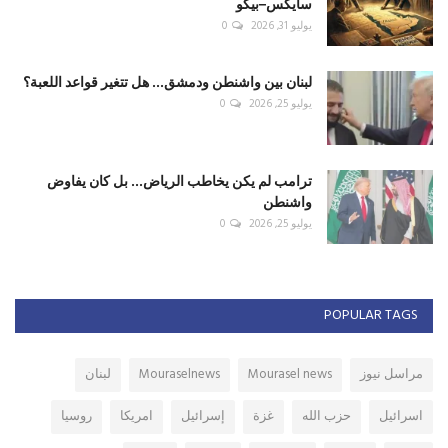
سايكس–بيكو
يوليو 31, 2026
0
لبنان بين واشنطن ودمشق... هل تتغير قواعد اللعبة؟
يوليو 25, 2026
0
ترامب لم يكن يخاطب الرياض... بل كان يفاوض
واشنطن
يوليو 25, 2026
0
POPULAR TAGS
مراسل نيوز
Mourasel news
Mouraselnews
لبنان
اسرائيل
حزب الله
غزة
إسرائيل
امريكا
روسيا