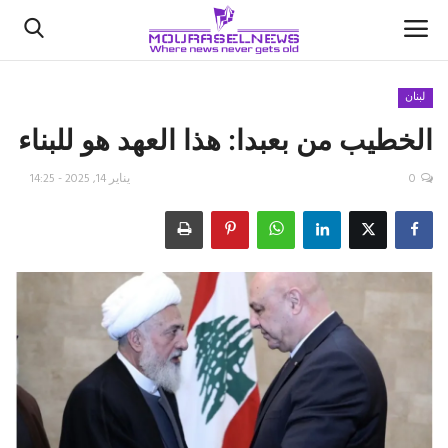
لبنان
الخطيب من بعبدا: هذا العهد هو للبناء
الأخبار
0
يناير 14, 2025 - 14:25
كتّابنا
السعودية
اقتصاد
علوم وتكنولوجيا
رياضة
فيديو