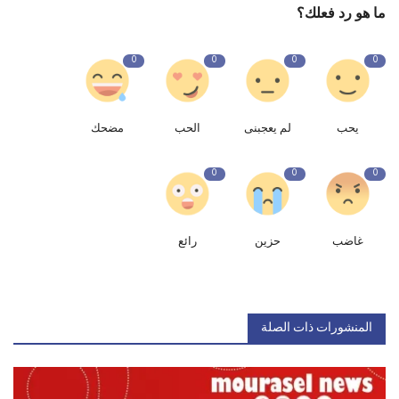
ما هو رد فعلك؟
0
0
0
0
يحب
لم يعجبنى
الحب
مضحك
0
0
0
غاضب
حزين
رائع
المنشورات ذات الصلة