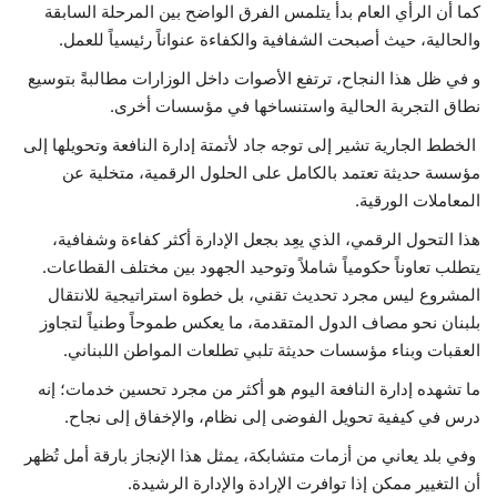
كما أن الرأي العام بدأ يتلمس الفرق الواضح بين المرحلة السابقة
والحالية، حيث أصبحت الشفافية والكفاءة عنواناً رئيسياً للعمل.
و في ظل هذا النجاح، ترتفع الأصوات داخل الوزارات مطالبةً بتوسيع
نطاق التجربة الحالية واستنساخها في مؤسسات أخرى.
الخطط الجارية تشير إلى توجه جاد لأتمتة إدارة النافعة وتحويلها إلى
مؤسسة حديثة تعتمد بالكامل على الحلول الرقمية، متخلية عن
المعاملات الورقية.
هذا التحول الرقمي، الذي يعِد بجعل الإدارة أكثر كفاءة وشفافية،
يتطلب تعاوناً حكومياً شاملاً وتوحيد الجهود بين مختلف القطاعات.
المشروع ليس مجرد تحديث تقني، بل خطوة استراتيجية للانتقال
بلبنان نحو مصاف الدول المتقدمة، ما يعكس طموحاً وطنياً لتجاوز
العقبات وبناء مؤسسات حديثة تلبي تطلعات المواطن اللبناني.
ما تشهده إدارة النافعة اليوم هو أكثر من مجرد تحسين خدمات؛ إنه
درس في كيفية تحويل الفوضى إلى نظام، والإخفاق إلى نجاح.
وفي بلد يعاني من أزمات متشابكة، يمثل هذا الإنجاز بارقة أمل تُظهر
أن التغيير ممكن إذا توافرت الإرادة والإدارة الرشيدة.