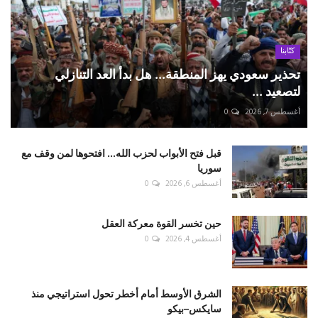
كتّابنا
تحذير سعودي يهز المنطقة... هل بدأ العد التنازلي
لتصعيد ...
أغسطس 7, 2026
0
قبل فتح الأبواب لحزب الله... افتحوها لمن وقف مع
سوريا
أغسطس 6, 2026
0
حين تخسر القوة معركة العقل
أغسطس 4, 2026
0
الشرق الأوسط أمام أخطر تحول استراتيجي منذ
سايكس–بيكو