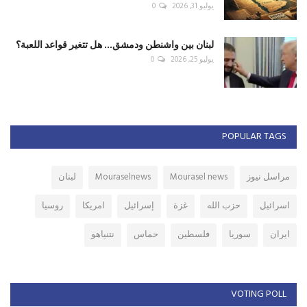
يوليو 31, 2026
0
لبنان بين واشنطن ودمشق... هل تتغير قواعد اللعبة؟
يوليو 25, 2026
0
POPULAR TAGS
مراسل نيوز
Mourasel news
Mouraselnews
لبنان
اسرائيل
حزب الله
غزة
إسرائيل
امريكا
روسيا
ايران
سوريا
فلسطين
حماس
نتنياهو
VOTING POLL