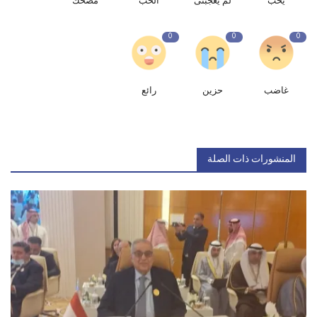
يحب
لم يعجبنى
الحب
مضحك
0
0
0
غاضب
حزين
رائع
المنشورات ذات الصلة