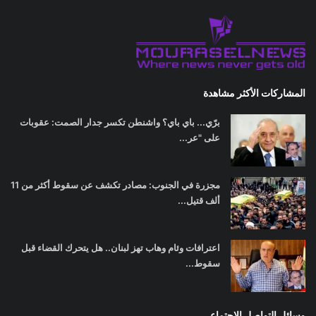
المشاركات الأكثر مشاهدة
برّي... باي باي؟ واشنطن تكسر جدار الصمت: عقوبات
على "عر...
مجزرة في الجنوب: مصادر تكشف عن سقوط أكثر من 11
ألف قتيل...
اعترافات وئام وهاب تهز لبنان.. هل يتحرك القضاء قبل
سقوط...
وسائل التواصل الاجتماعي