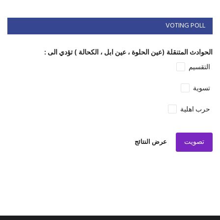
VOTING POLL
الحوادث المتنقلة (عين الحلوة ، عين ابل ، الكحالة ) تؤدي الى :
التقسيم
تسوية
حرب اهلية
تصويت
عرض النتائج