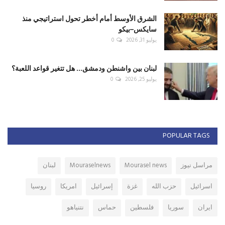
الشرق الأوسط أمام أخطر تحول استراتيجي منذ
سايكس–بيكو
يوليو 31, 2026
0
لبنان بين واشنطن ودمشق... هل تتغير قواعد اللعبة؟
يوليو 25, 2026
0
POPULAR TAGS
مراسل نيوز
Mourasel news
Mouraselnews
لبنان
اسرائيل
حزب الله
غزة
إسرائيل
امريكا
روسيا
ايران
سوريا
فلسطين
حماس
نتنياهو