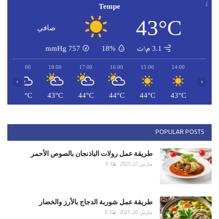
Tempe
43°C
صافي
3.1 م\ث
18%
757
mmHg
19:00
18:00
17:00
16:00
15:00
14:00
‹
›
C
42°C
43°C
44°C
44°C
44°C
43°C
POPULAR POSTS
طريقة عمل رولات الباذنجان بالصوص الأحمر
مارس 21, 2025
0
طريقة عمل شوربة الدجاج بالأرز والخضار
مارس 20, 2025
0