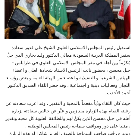
حياة
استقبل رئيس المجلس الاسلامي العلوي الشيخ علي قدور سعادة
سفير المملكة العربية السعودية معالي الدكتور وليد بخاري الذي حلّ
مُكرَّماً بين أهله في مقر المجلس الاسلامي العلوي في طرابلس -
جبل محسن ، بحضور نائب الرئيس الاستاذ شحادة العلي و اعضاء
الهيئتين الشرعية و التنفيذية و اعضاء من الهيئة العامة و بعض رؤساء
اللجان وفعاليات دينية و اجتماعية ، وقد حضر اللقاء الصديق الدكتور
أحمد الأحدب .
حيث كان اللقاء ودّياً مفعماً بالمحبة و التقدير ، وقد اعرب سعادته عن
رغبته القيام بهذه الزيارة منذ زمن و عبَّر عن خالص سعادته بزيارة
أهله في جبل محسن الذين يكنُّ لهم وللطائفة العلوية كل محبه وتقدير
، مثنيا على دور ومواقف سماحة رئيس المجلس الوطنية .
وبدوره رحّب صاحب السماحة بالضيف العزيز شاكرا له هذه الزيارة