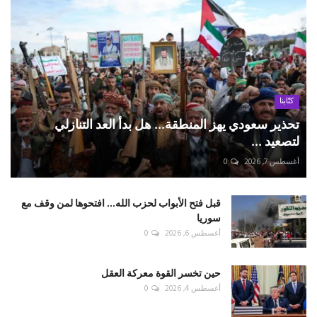
كتّابنا
تحذير سعودي يهز المنطقة... هل بدأ العد التنازلي
لتصعيد ...
أغسطس 7, 2026
0
قبل فتح الأبواب لحزب الله... افتحوها لمن وقف مع
سوريا
أغسطس 6, 2026
0
حين تخسر القوة معركة العقل
أغسطس 4, 2026
0