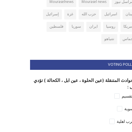
راسل نيوز
Mourasel news
Mouraselnews
بنان
اسرائيل
حزب الله
غزة
إسرائيل
مريكا
روسيا
ايران
سوريا
فلسطين
ماس
نتنياهو
VOTING POLL
وادث المتنقلة (عين الحلوة ، عين ابل ، الكحالة ) تؤدي
 :
تقسيم
وية
ب اهلية