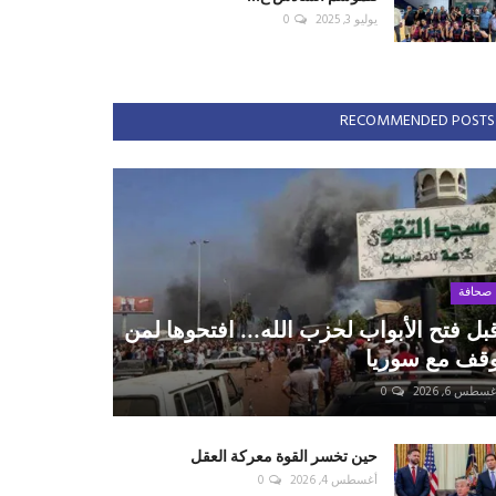
يوليو 3, 2025
0
RECOMMENDED POSTS
صحافة
بل فتح الأبواب لحزب الله... افتحوها لمن
قف مع سوريا
سطس 6, 2026
0
حين تخسر القوة معركة العقل
أغسطس 4, 2026
0