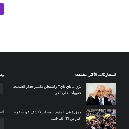
المشاركات الأكثر مشاهدة
وسا
برّي... باي باي؟ واشنطن تكسر جدار الصمت:
عقوبات على "عر...
اشت
مجزرة في الجنوب: مصادر تكشف عن سقوط
أكثر من 11 ألف قتيل...