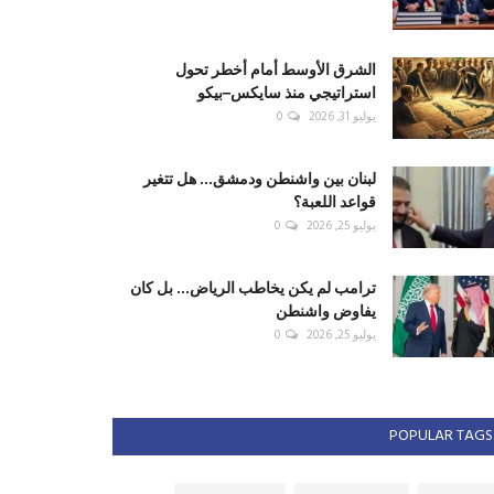
الشرق الأوسط أمام أخطر تحول
استراتيجي منذ سايكس–بيكو
يوليو 31, 2026
0
لبنان بين واشنطن ودمشق... هل تتغير
قواعد اللعبة؟
يوليو 25, 2026
0
ترامب لم يكن يخاطب الرياض... بل كان
يفاوض واشنطن
يوليو 25, 2026
0
POPULAR TAGS