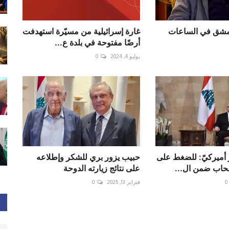
دمشق في الساعات
غارة إسرائيلية من مسيّرة استهدفت
أرضًا مفتوحة في بلدة ع...
يوليو 4, 2024
0
 أميركيّ: للضغط على
حبيب يزور بري للشكر وإطلاعه
سحاب ضمن ال...
على نتائج زيارته الدوحة
0
فبراير 13, 2025
0