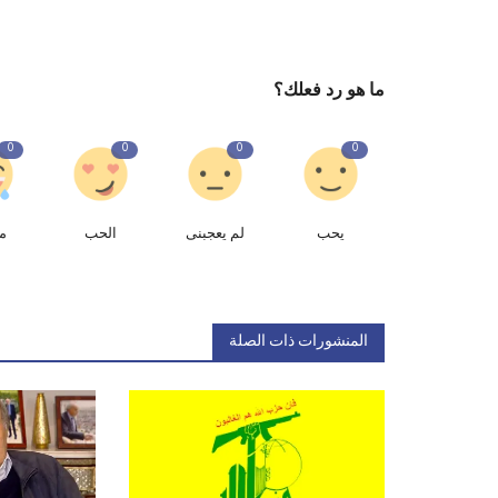
ما هو رد فعلك؟
0
0
0
0
يحب
لم يعجبنى
الحب
م
المنشورات ذات الصلة