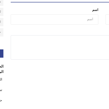
م
اسم
ل
ا
ح
الح
الى
ال
تس
حر