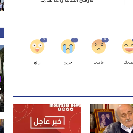
للاوضاع اللبنانية واعداً تقدي...
0
0
0
ضحك
غاضب
حزين
رائع
ق
و
أغ